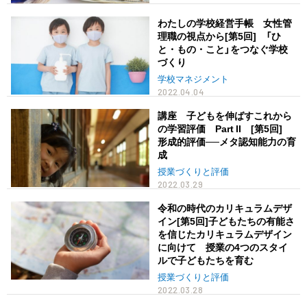
わたしの学校経営手帳 女性管
理職の視点から[第5回] 「ひ
と・もの・こと」をつなぐ学校
づくり
学校マネジメント
2022.04.04
講座 子どもを伸ばすこれから
の学習評価 Part II [第5回]
形成的評価──メタ認知能力の育
成
授業づくりと評価
2022.03.29
令和の時代のカリキュラムデザ
イン[第5回]子どもたちの有能さ
を信じたカリキュラムデザイン
に向けて 授業の4つのスタイ
ルで子どもたちを育む
授業づくりと評価
2022.03.28