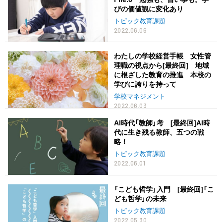
びの価値観に変化あり
トピック教育課題
2022.06.06
わたしの学校経営手帳 女性管
理職の視点から[最終回] 地域
に根ざした教育の推進 本校の
学びに誇りを持って
学校マネジメント
2022.06.03
AI時代「教師」考 [最終回]AI時
代に生き残る教師、五つの戦
略！
トピック教育課題
2022.06.01
「こども哲学」入門 [最終回]「こ
ども哲学」の未来
トピック教育課題
2022.05.30