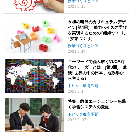
授業づくりと評価
2022.01.19
令和の時代のカリキュラムデザ
イン[第4回] 能力べイスの学び
を実現するための「組織づくり」
「授業づくり」
授業づくりと評価
2022.01.17
キーワードで読み解くVUCA時
代のリーダーとは [第3回] 鼎
談「世界の中の日本、地政学か
ら考える」
トピック教育課題
2022.01.11
特集 教師エージェンシーを導
く学習システムの変更
トピック教育課題
2022.01.07