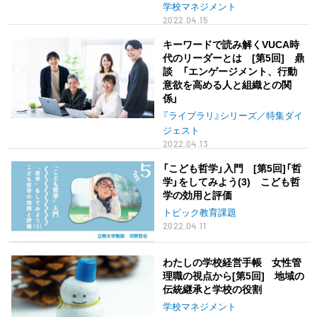
学校マネジメント
2022.04.15
キーワードで読み解くVUCA時
代のリーダーとは [第5回] 鼎
談 「エンゲージメント、行動
意欲を高める人と組織との関
係」
『ライブラリ』シリーズ／特集ダイ
ジェスト
2022.04.13
「こども哲学」入門 [第5回]「哲
学」をしてみよう(3) こども哲
学の効用と評価
トピック教育課題
2022.04.11
わたしの学校経営手帳 女性管
理職の視点から[第5回] 地域の
伝統継承と学校の役割
学校マネジメント