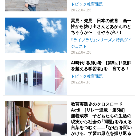
トピック教育課題
2022.04.25
異見・先見 日本の教育 画一
性から抜け出さんとあかんのと
ちゃうか〜 せやろがい！
『ライブラリ』シリーズ／特集ダイ
ジェスト
2022.04.20
AI時代「教師」考 [第5回]「教師
を越える学習者」を、育てる！
トピック教育課題
2022.04.18
教育実践史のクロスロード
ActII [リレー連載・第5回]
無着成恭 子どもたちの生活の
現実から社会の「問題」を考える
言葉をつむぐ――「なぜ」を問い
かける、学習の原点を振り返る