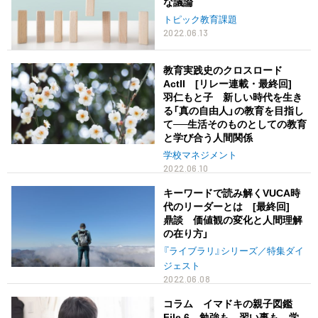
な議論
トピック教育課題
2022.06.13
教育実践史のクロスロード
ActII [リレー連載・最終回]
羽仁もと子 新しい時代を生き
る「真の自由人」の教育を目指し
て──生活そのものとしての教育
と学び合う人間関係
学校マネジメント
2022.06.10
キーワードで読み解くVUCA時
代のリーダーとは [最終回]
鼎談 価値観の変化と人間理解
の在り方」
『ライブラリ』シリーズ／特集ダイ
ジェスト
2022.06.08
コラム イマドキの親子図鑑
File.6 勉強も、習い事も。学