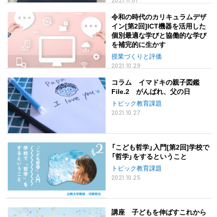
令和の時代のカリキュラムデザ
イン[第2回]ICT機器を活用した
個別最適な学びと協働的な学び
を補完的に生かす
授業づくりと評価
2021.10.29
コラム イマドキの親子図鑑
File.2 がんばれ、父の日
トピック教育課題
2021.10.27
「こども哲学」入門[第2回]学校で
「哲学」をするということ
トピック教育課題
2021.10.25
講座 子どもを伸ばすこれから