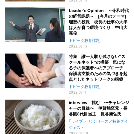
Leader’s Opinion ～令和時代
の経営課題～ [今月のテーマ]
理想の校長 校長の仕事の大半
は人が育つ環境づくり 中山大
嘉俊
トピック教育課題
2022.07.13
特集 誰一人取り残さない“ス
クールネット”の構築 気にな
る子の保護者へのアプローチ
保護者支援のための気づきを起
点としたネットワークの構築
トピック教育課題
2022.07.11
interview 挑む 〜チャレンジ
ャーの目線〜 伊賀焼窯元・長
谷園8代目当主 長谷康弘氏
『ライブラリ』シリーズ／特集ダイ
ジェスト
2022.07.08