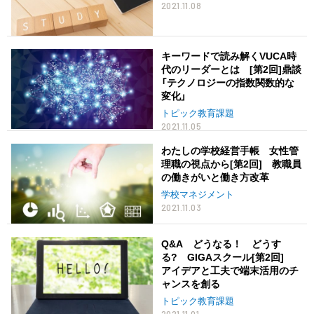
2021.11.08
キーワードで読み解くVUCA時
代のリーダーとは [第2回]鼎談
「テクノロジーの指数関数的な
変化」
トピック教育課題
2021.11.05
わたしの学校経営手帳 女性管
理職の視点から[第2回] 教職員
の働きがいと働き方改革
学校マネジメント
2021.11.03
Q&A どうなる！ どうす
る? GIGAスクール[第2回]
アイデアと工夫で端末活用のチ
ャンスを創る
トピック教育課題
2021.11.01