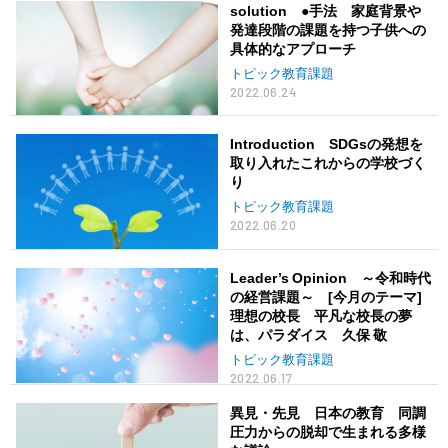
solution ●手法 家庭背景や
発達段階の課題を持つ子供への
具体的なアプローチ
トピック教育課題
2022.06.24
Introduction SDGsの発想を
取り入れたこれからの学校づく
り
トピック教育課題
2022.06.20
Leader’s Opinion ～令和時代
の経営課題～ [今月のテーマ]
理想の校長 平凡な校長の夢
は、パラダイス 久保 敬
トピック教育課題
2022.06.17
異見・先見 日本の教育 同調
圧力からの脱却で生まれる多様