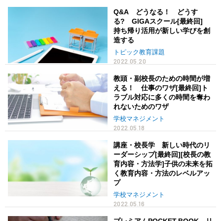
Q&A どうなる！ どうす
る? GIGAスクール[最終回]
持ち帰り活用が新しい学びを創
造する
トピック教育課題
2022.05.20
教頭・副校長のための時間が増
える！ 仕事のワザ[最終回]ト
ラブル対応に多くの時間を奪わ
れないためのワザ
学校マネジメント
2022.05.18
講座・校長学 新しい時代のリ
ーダーシップ[最終回][校長の教
育内容・方法学]子供の未来を拓
く教育内容・方法のレベルアッ
プ
学校マネジメント
2022.05.16
プレミアムPOCKET BOOK リ