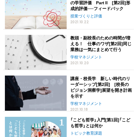
の学習評価 Part II [第2回]形
成的評価──フィードバック
授業づくりと評価
2021.10.22
教頭・副校長のための時間が増
える！ 仕事のワザ[第2回]同じ
業務は一気にまとめて行う
学校マネジメント
2021.10.20
講座・校長学 新しい時代のリ
ーダーシップ[第2回] [校長の
ビジョン洞察学]展望を開き計画
を示す
学校マネジメント
2021.10.18
「こども哲学」入門[第1回]「こど
も哲学」とは何か
トピック教育課題