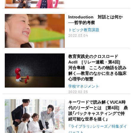
Introduction 対話とは何か
──哲学的考察
トピック教育課題
2022.03.04
教育実践史のクロスロード
ActII [リレー連載・第4回]
河合隼雄 こころの物語を読み
解く―教育のなかに生きる臨床
心理学の智慧
学校マネジメント
2022.02.25
キーワードで読み解くVUCA時
代のリーダーとは [第4回] 鼎
談「バックキャスティングで持
続可能な世界を描く」
『ライブラリ』シリーズ／特集ダイ
ジェスト