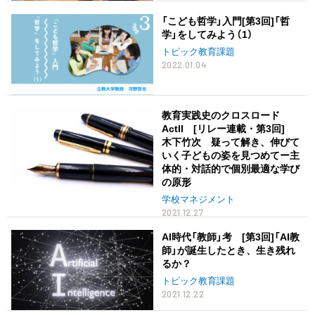
「こども哲学」入門[第3回]「哲
学」をしてみよう（1）
トピック教育課題
2022.01.04
教育実践史のクロスロード
ActII [リレー連載・第3回]
木下竹次 疑って解き、伸びて
いく子どもの姿を見つめてー主
体的・対話的で個別最適な学び
の原形
学校マネジメント
2021.12.27
AI時代「教師」考 [第3回]「AI教
師」が誕生したとき、生き残れ
るか？
トピック教育課題
2021.12.22