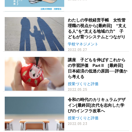
わたしの学校経営手帳 女性管
理職の視点から[最終回] “支え
る人”を“支える地域の力” 子
どもが育つシステムとつながり
学校マネジメント
2022.05.27
講座 子どもを伸ばすこれから
の学習評価 Part II [最終回]
日本経済の低迷の原因──評価か
ら考える
授業づくりと評価
2022.05.25
令和の時代のカリキュラムデザ
イン[最終回]次代を志向した学
びのインフラ改革へ
授業づくりと評価
2022.05.23