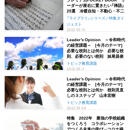
ーダーが座右に置きたい「禅語」
25選 冷暖自知・不動心・不二
『ライブラリ』シリーズ／特集ダイ
ジェスト
2022.05.13
Leader’s Opinion ～令和時代
の経営課題～ [今月のテーマ]
必要な校則とは何か 必要な校
則、必要のない校則 妹尾昌俊
トピック教育課題
2022.05.11
Leader’s Opinion ～令和時代
の経営課題～ [今月のテーマ]
必要な校則とは何か 校則見直
しの３ステップ 山本宏樹
トピック教育課題
2022.05.09
特集 2022年 最強の学校組織
をつくろう コラボレーション
でつくる未来の学び ─コロナ禍