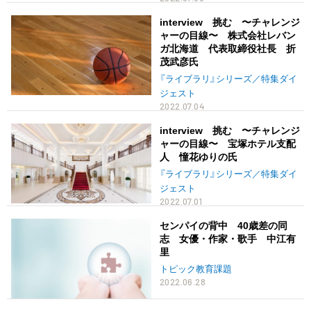
interview 挑む 〜チャレンジ
ャーの目線〜 株式会社レバン
ガ北海道 代表取締役社長 折
茂武彦氏
『ライブラリ』シリーズ／特集ダイ
ジェスト
2022.07.04
interview 挑む 〜チャレンジ
ャーの目線〜 宝塚ホテル支配
人 憧花ゆりの氏
『ライブラリ』シリーズ／特集ダイ
ジェスト
2022.07.01
センパイの背中 40歳差の同
志 女優・作家・歌手 中江有
里
トピック教育課題
2022.06.28