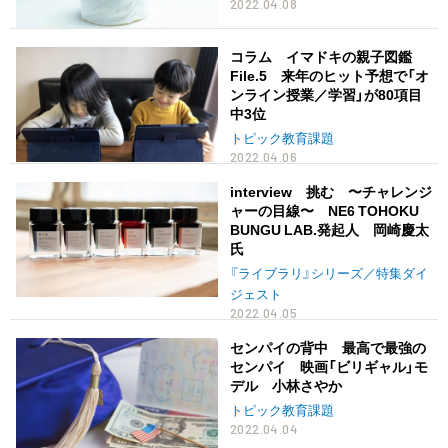
2022.04.08
コラム イマドキの親子図鑑
File.5 来年のヒット予想で「オ
ンライン授業／学習」が80項目
中3位
トピック教育課題
2022.04.06
interview 挑む 〜チャレンジ
ャーの目線〜 NE6 TOHOKU
BUNGU LAB.発起人 岡崎慶太
氏
『ライブラリ』シリーズ／特集ダイ
ジェスト
2022.04.05
センパイの背中 最高で最強の
センパイ 映画「ビリギャル」モ
デル 小林さやか
トピック教育課題
2022.04.04