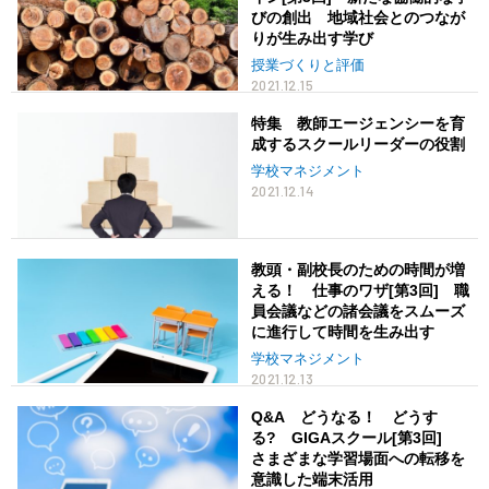
びの創出 地域社会とのつなが
りが生み出す学び
授業づくりと評価
2021.12.15
特集 教師エージェンシーを育
成するスクールリーダーの役割
学校マネジメント
2021.12.14
教頭・副校長のための時間が増
える！ 仕事のワザ[第3回] 職
員会議などの諸会議をスムーズ
に進行して時間を生み出す
学校マネジメント
2021.12.13
Q&A どうなる！ どうす
る? GIGAスクール[第3回]
さまざまな学習場面への転移を
意識した端末活用