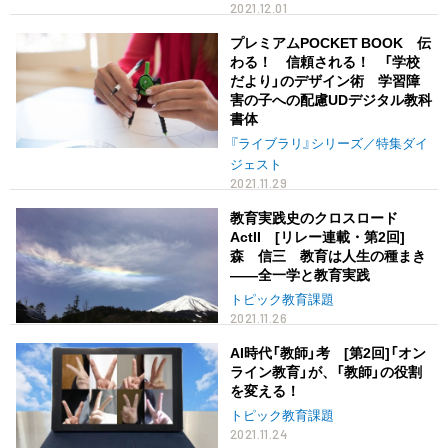
2021.12.01
プレミアムPOCKET BOOK 伝
わる！ 信頼される！ 「学校
だより」のデザイン術 学習障
害の子への配慮UDデジタル教科
書体
『ライブラリ』シリーズ／特集ダイ
ジェスト
2021.11.29
教育実践史のクロスロード
ActII [リレー連載・第2回]
森 信三 教育は人生の種まき
――全一学と教育実践
トピック教育課題
2021.11.26
AI時代「教師」考 [第2回]「オン
ライン教育」が、「教師」の役割
を変える！
トピック教育課題
2021.11.24