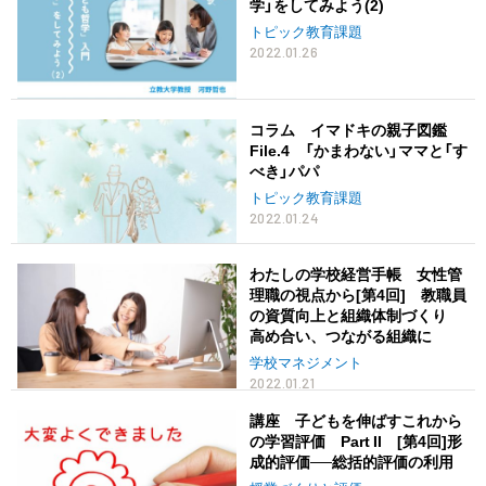
学」をしてみよう(2)
トピック教育課題
2022.01.26
コラム イマドキの親子図鑑
File.4 「かまわない」ママと「す
べき」パパ
トピック教育課題
2022.01.24
わたしの学校経営手帳 女性管
理職の視点から[第4回] 教職員
の資質向上と組織体制づくり
高め合い、つながる組織に
学校マネジメント
2022.01.21
講座 子どもを伸ばすこれから
の学習評価 Part II [第4回]形
成的評価──総括的評価の利用