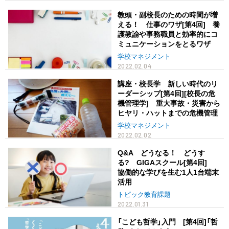
教頭・副校長のための時間が増
える！ 仕事のワザ[第4回] 養
護教諭や事務職員と効率的にコ
ミュニケーションをとるワザ
学校マネジメント
2022.02.04
講座・校長学 新しい時代のリ
ーダーシップ[第4回][校長の危
機管理学] 重大事故・災害から
ヒヤリ・ハットまでの危機管理
学校マネジメント
2022.02.02
Q&A どうなる！ どうす
る? GIGAスクール[第4回]
協働的な学びを生む1人1台端末
活用
トピック教育課題
2022.01.31
「こども哲学」入門 [第4回]「哲