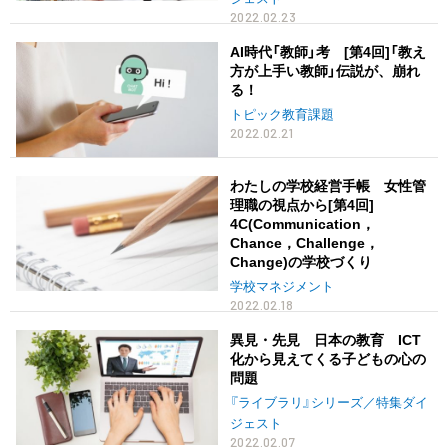
2022.02.23
AI時代「教師」考 [第4回]「教え
方が上手い教師」伝説が、崩れ
る！
トピック教育課題
2022.02.21
わたしの学校経営手帳 女性管
理職の視点から[第4回]
4C(Communication，
Chance，Challenge，
Change)の学校づくり
学校マネジメント
2022.02.18
異見・先見 日本の教育 ICT
化から見えてくる子どもの心の
問題
『ライブラリ』シリーズ／特集ダイ
ジェスト
2022.02.07