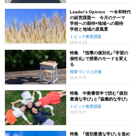
Leaderʼs Opinion 〜令和時代
の経営課題〜 今月のテーマ
学校への期待×地域への期待
学校と地域の原風景
トピック教育課題
2021.11.22
特集 「指導の個別化」「学習の
個性化」で授業のモードを変え
る
授業づくりと評価
2021.11.19
特集 中教審答申で読む「個別
最適な学び」と「協働的な学び」
トピック教育課題
2021.11.17
特集 「個別最適な学び」を進め