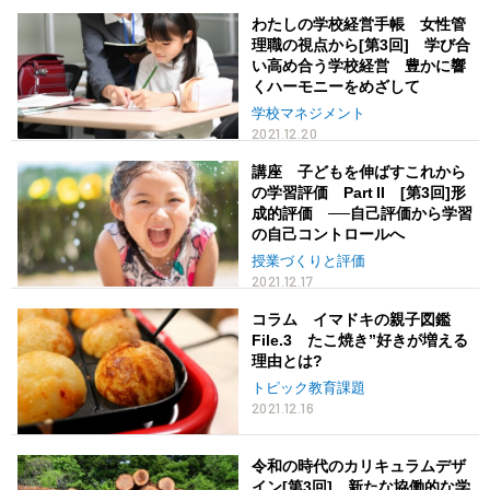
わたしの学校経営手帳 女性管
理職の視点から[第3回] 学び合
い高め合う学校経営 豊かに響
くハーモニーをめざして
学校マネジメント
2021.12.20
講座 子どもを伸ばすこれから
の学習評価 Part II [第3回]形
成的評価 ──自己評価から学習
の自己コントロールへ
授業づくりと評価
2021.12.17
コラム イマドキの親子図鑑
File.3 たこ焼き”好きが増える
理由とは?
トピック教育課題
2021.12.16
令和の時代のカリキュラムデザ
イン[第3回] 新たな協働的な学