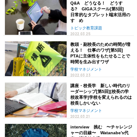
Q&A どうなる！ どうす
る? GIGAスクール[第5回]
日常的なタブレット端末活用の
すゝめ
トピック教育課題
2022.03.25
教頭・副校長のための時間が増
える！ 仕事のワザ[第5回]
PTAに主体性をもたせることで
時間を生み出すワザ
学校マネジメント
2022.03.23
講座・校長学 新しい時代のリ
ーダーシップ[第5回][校長の学
校改革学]学校を変えられるのは
校長しかいない
学校マネジメント
2022.03.21
interview 挑む 〜チャレンジ
ャーの目線〜 Watanabe’s代