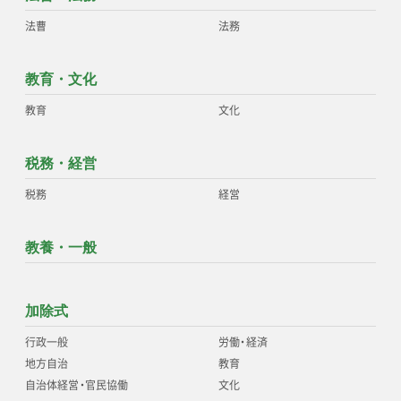
法曹
法務
教育・文化
教育
文化
税務・経営
税務
経営
教養・一般
加除式
行政一般
労働
・
経済
地方自治
教育
自治体経営
・
官民協働
文化