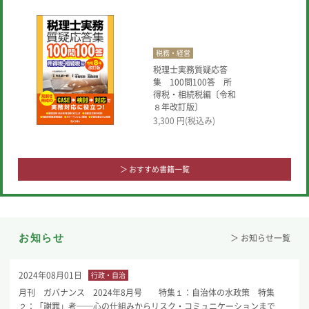
税務・経営
税理士実務質疑応答
集 100問100答 所
得税・相続税編〔令和
８年改訂版〕
3,300
円(税込み)
＞ おすすめ書籍一覧
お知らせ
＞ お知らせ一覧
2024年08月01日
行政・自治
月刊 ガバナンス 2024年8月号 特集１：自治体の水政策 特集
２：「謝罪」考──心の仕組みからリスク・コミュニケーションまで