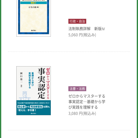
行政・自治
法制執務詳解 新版Ⅳ
5,060
円(税込み)
法曹・法務
ゼロからマスターする
事実認定―基礎から学
び実践を理解する
3,080
円(税込み)