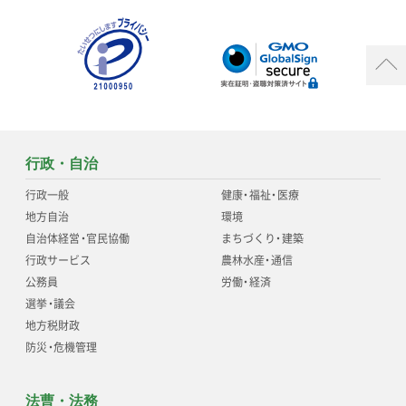
行政・自治
行政一般
健康
・
福祉
・
医療
地方自治
環境
自治体経営
・
官民協働
まちづくり
・
建築
行政サービス
農林水産
・
通信
公務員
労働
・
経済
選挙
・
議会
地方税財政
防災
・
危機管理
法曹・法務