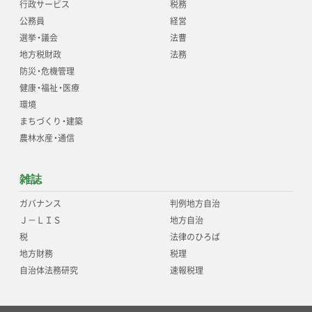
行政サービス
税務
公務員
経営
選挙
・
議会
法曹
地方税財政
法務
防災
・
危機管理
健康
・
福祉
・
医療
環境
まちづくり
・
建築
農林水産
・
通信
雑誌
ガバナンス
判例地方自治
Ｊ－ＬＩＳ
地方自治
税
法律のひろば
地方財務
税理
自治体法務研究
速報税理