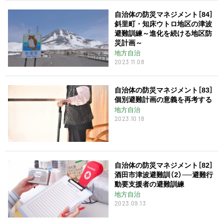
自治体の防災マネジメント［84］
斜里町・知床ウトロ地区の津波
避難訓練～進化を続ける地区防
災計画～
地方自治
2023.11.08
自治体の防災マネジメント［83］
個別避難計画の意義を再考する
地方自治
2023.10.18
自治体の防災マネジメント［82］
酒田市津波避難訓（2）──避難行
動要支援者の避難訓練
地方自治
2023.09.13