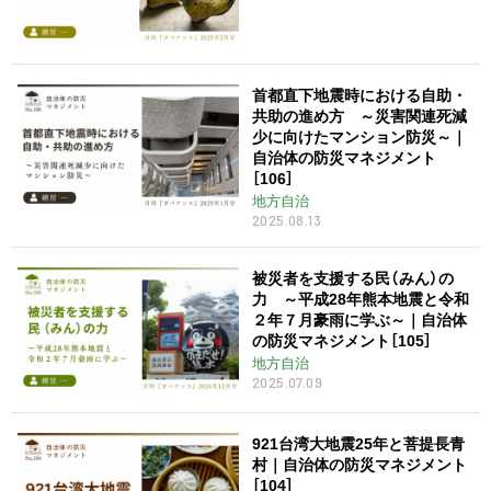
首都直下地震時における自助・
共助の進め方 ～災害関連死減
少に向けたマンション防災～｜
自治体の防災マネジメント
［106］
地方自治
2025.08.13
被災者を支援する民（みん）の
力 ～平成28年熊本地震と令和
２年７月豪雨に学ぶ～｜自治体
の防災マネジメント［105］
地方自治
2025.07.09
921台湾大地震25年と菩提長青
村｜自治体の防災マネジメント
［104］