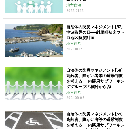
地方自治
2022.01.12
自治体の防災マネジメント［57］
津波防災の日──斜里町知床ウト
ロ地区防災計画
地方自治
2021.10.13
自治体の防災マネジメント［56］
高齢者、障がい者等の避難制度
を考える──内閣府サブワーキン
ググループの検討から⑶
地方自治
2021.09.08
自治体の防災マネジメント［55］
高齢者、障がい者等の避難制度
を考える──内閣府サブワーキン