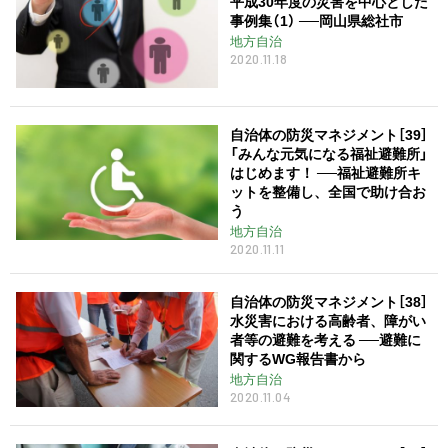
平成30年度の災害を中心とした
事例集（1） ──岡山県総社市
地方自治
2020.11.18
自治体の防災マネジメント［39］
「みんな元気になる福祉避難所」
はじめます！ ──福祉避難所キ
ットを整備し、全国で助け合お
う
地方自治
2020.11.11
自治体の防災マネジメント［38］
水災害における高齢者、障がい
者等の避難を考える ──避難に
関するWG報告書から
地方自治
2020.11.04