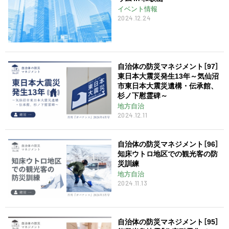
イベント情報
2024.12.24
自治体の防災マネジメント［97］
東日本大震災発生13年～気仙沼
市東日本大震災遺構・伝承館、
杉ノ下慰霊碑～
地方自治
2024.12.11
自治体の防災マネジメント［96］
知床ウトロ地区での観光客の防
災訓練
地方自治
2024.11.13
自治体の防災マネジメント［95］