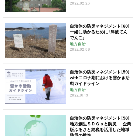
2022.02.23
自治体の防災マネジメント［60］
一緒に助かるために「津波てん
でんこ」
地方自治
2022.02.09
自治体の防災マネジメント［59］
withコロナ期における雪かき活
動ガイドライン
地方自治
2022.01.19
自治体の防災マネジメント［58］
地方創生ＳＤＧｓと防災──企業
版ふるさと納税を活用した地域
防災の推進