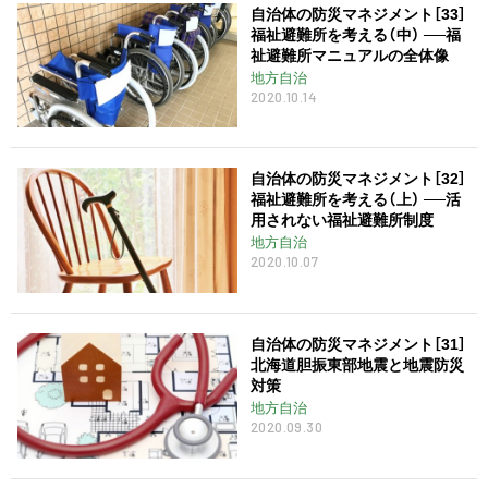
自治体の防災マネジメント［33］
福祉避難所を考える（中） ──福
祉避難所マニュアルの全体像
地方自治
2020.10.14
自治体の防災マネジメント［32］
福祉避難所を考える（上） ──活
用されない福祉避難所制度
地方自治
2020.10.07
自治体の防災マネジメント［31］
北海道胆振東部地震と地震防災
対策
地方自治
2020.09.30