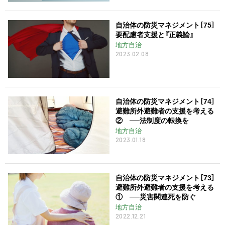
自治体の防災マネジメント［75］
要配慮者支援と『正義論』
地方自治
2023.02.08
自治体の防災マネジメント［74］
避難所外避難者の支援を考える
② ──法制度の転換を
地方自治
2023.01.18
自治体の防災マネジメント［73］
避難所外避難者の支援を考える
① ──災害関連死を防ぐ
地方自治
2022.12.21