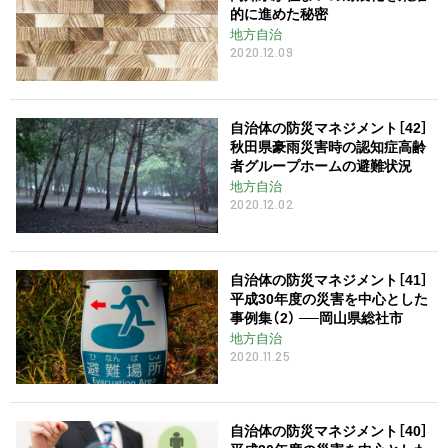
的に進めた秘密
地方自治
2020.12.09
自治体の防災マネジメント［42］
秋田県豪雨災害時の認知症高齢
者グループホームの避難状況
地方自治
2020.12.02
自治体の防災マネジメント［41］
平成30年度の災害を中心とした
事例集（2） ──岡山県総社市
地方自治
2020.11.25
自治体の防災マネジメント［40］