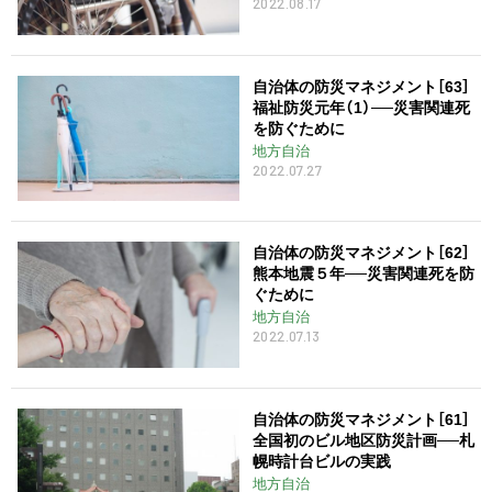
2022.08.17
自治体の防災マネジメント［63］
福祉防災元年（1）──災害関連死
を防ぐために
地方自治
2022.07.27
自治体の防災マネジメント［62］
熊本地震５年──災害関連死を防
ぐために
地方自治
2022.07.13
自治体の防災マネジメント［61］
全国初のビル地区防災計画──札
幌時計台ビルの実践
地方自治