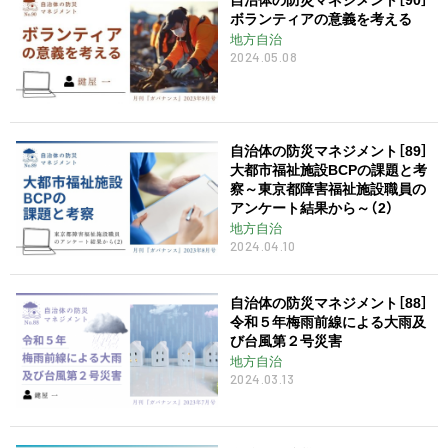
ボランティアの意義を考える
地方自治
2024.05.08
自治体の防災マネジメント［89］
大都市福祉施設BCPの課題と考
察～東京都障害福祉施設職員の
アンケート結果から～（2）
地方自治
2024.04.10
自治体の防災マネジメント［88］
令和５年梅雨前線による大雨及
び台風第２号災害
地方自治
2024.03.13