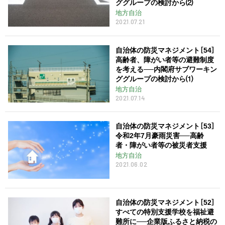
ググループの検討から⑵
地方自治
2021.07.21
自治体の防災マネジメント［54］
高齢者、障がい者等の避難制度
を考える──内閣府サブワーキン
ググループの検討から⑴
地方自治
2021.07.14
自治体の防災マネジメント［53］
令和2年7月豪雨災害──高齢
者・障がい者等の被災者支援
地方自治
2021.06.02
自治体の防災マネジメント［52］
すべての特別支援学校を福祉避
難所に──企業版ふるさと納税の