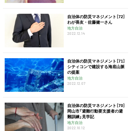
自治体の防災マネジメント［72］
わが畏友・佐藤健一さん
地方自治
2022.12.14
自治体の防災マネジメント［71］
シティコンで建設する海底山脈
の提案
地方自治
2022.12.07
自治体の防災マネジメント［70］
岡山市「避難行動要支援者の避
難訓練」見学記
地方自治
2022.10.12