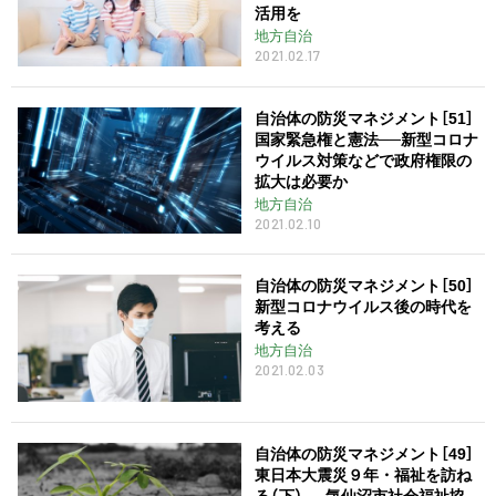
活用を
地方自治
2021.02.17
自治体の防災マネジメント［51］
国家緊急権と憲法──新型コロナ
ウイルス対策などで政府権限の
拡大は必要か
地方自治
2021.02.10
自治体の防災マネジメント［50］
新型コロナウイルス後の時代を
考える
地方自治
2021.02.03
自治体の防災マネジメント［49］
東日本大震災９年・福祉を訪ね
る（下）──気仙沼市社会福祉協