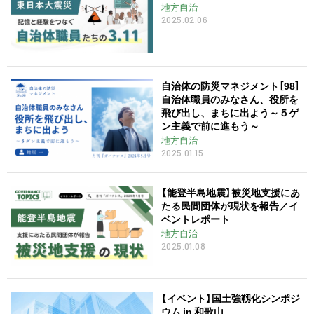
地方自治
2025.02.06
自治体の防災マネジメント［98］
自治体職員のみなさん、役所を
飛び出し、まちに出よう～５ゲ
ン主義で前に進もう～
地方自治
2025.01.15
【能登半島地震】被災地支援にあ
たる民間団体が現状を報告／イ
ベントレポート
地方自治
2025.01.08
【イベント】国土強靱化シンポジ
ウム in 和歌山