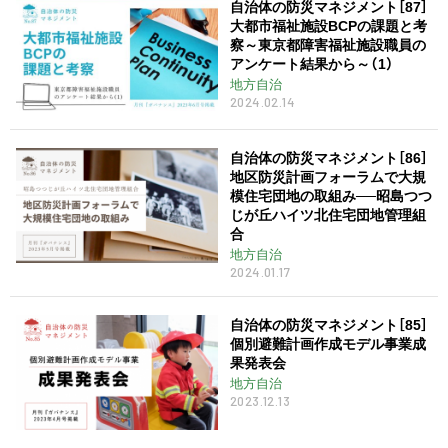
自治体の防災マネジメント［87］
大都市福祉施設BCPの課題と考
察～東京都障害福祉施設職員の
アンケート結果から～（1）
地方自治
2024.02.14
自治体の防災マネジメント［86］
地区防災計画フォーラムで大規
模住宅団地の取組み──昭島つつ
じが丘ハイツ北住宅団地管理組
合
地方自治
2024.01.17
自治体の防災マネジメント［85］
個別避難計画作成モデル事業成
果発表会
地方自治
2023.12.13