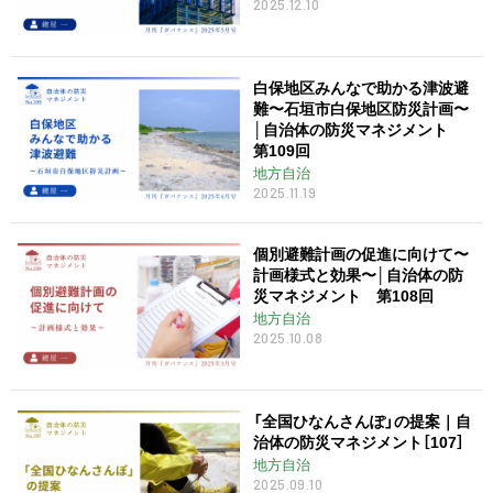
2025.12.10
白保地区みんなで助かる津波避
難〜石垣市白保地区防災計画〜
│自治体の防災マネジメント
第109回
地方自治
2025.11.19
個別避難計画の促進に向けて〜
計画様式と効果〜│自治体の防
災マネジメント 第108回
地方自治
2025.10.08
「全国ひなんさんぽ」の提案｜自
治体の防災マネジメント［107］
地方自治
2025.09.10