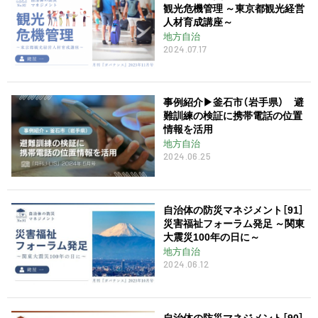
観光危機管理 ～東京都観光経営
人材育成講座～
地方自治
2024.07.17
事例紹介▶︎釜石市（岩手県） 避
難訓練の検証に携帯電話の位置
情報を活用
地方自治
2024.06.25
自治体の防災マネジメント［91］
災害福祉フォーラム発足 ～関東
大震災100年の日に～
地方自治
2024.06.12
自治体の防災マネジメント［90］