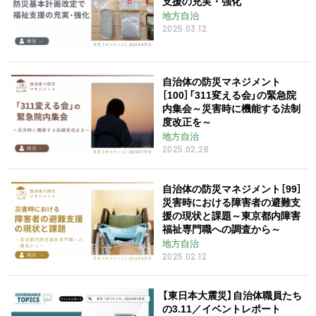
支援の充実・強化
地方自治
2025.03.12
自治体の防災マネジメント
［100］「311変える会」の緊急院
内集会～災害時に機能する法制
度改正を～
地方自治
2025.02.26
自治体の防災マネジメント［99］
災害時における障害者の避難支
援の現状と課題～東京都内障害
福祉専門職への調査から～
地方自治
2025.02.12
【東日本大震災】自治体職員たち
の3.11／イベントレポート