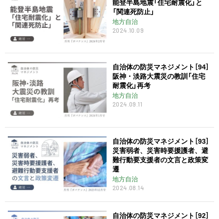
能登半島地震「住宅耐震化」と
「関連死防止」
地方自治
2024.10.09
自治体の防災マネジメント［94］
阪神・淡路大震災の教訓「住宅
耐震化」再考
地方自治
2024.09.11
自治体の防災マネジメント［93］
災害弱者、災害時要援護者、避
難行動要支援者の文言と政策変
遷
地方自治
2024.08.14
自治体の防災マネジメント［92］