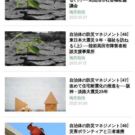
議会
地方自治
2021.01.27
自治体の防災マネジメント［48］
東日本大震災９年・福祉を訪ね
る（上）──陸前高田市障害者相
談支援事業所
地方自治
2021.01.13
自治体の防災マネジメント［47］
改めて住宅耐震化の推進を──阪
神・淡路大震災25年
地方自治
2021.01.06
自治体の防災マネジメント［46］
災害ボランティアと三者連携