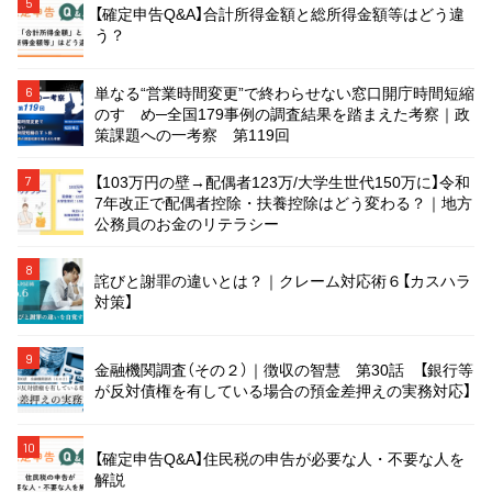
5
【確定申告Q&A】合計所得金額と総所得金額等はどう違
う？
単なる“営業時間変更”で終わらせない窓口開庁時間短縮
6
のすゝめ─全国179事例の調査結果を踏まえた考察｜政
策課題への一考察 第119回
【103万円の壁→配偶者123万/大学生世代150万に】令和
7
7年改正で配偶者控除・扶養控除はどう変わる？｜地方
公務員のお金のリテラシー
8
詫びと謝罪の違いとは？｜クレーム対応術６【カスハラ
対策】
9
金融機関調査（その２）｜徴収の智慧 第30話 【銀行等
が反対債権を有している場合の預金差押えの実務対応】
10
【確定申告Q&A】住民税の申告が必要な人・不要な人を
解説