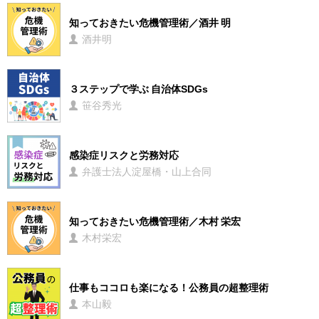
知っておきたい危機管理術／酒井 明
酒井明
３ステップで学ぶ 自治体SDGs
笹谷秀光
感染症リスクと労務対応
弁護士法人淀屋橋・山上合同
知っておきたい危機管理術／木村 栄宏
木村栄宏
仕事もココロも楽になる！公務員の超整理術
本山毅