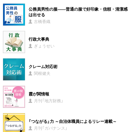
公務員男性の服――普通の服で好印象・信頼・清潔感
は出せる
古橋香織
行政大事典
ぎょうせい
クレーム対応術
関根健夫
霞が関情報
月刊「地方財務」
「つながる」力 ～自治体職員によるリレー連載～
月刊「ガバナンス」