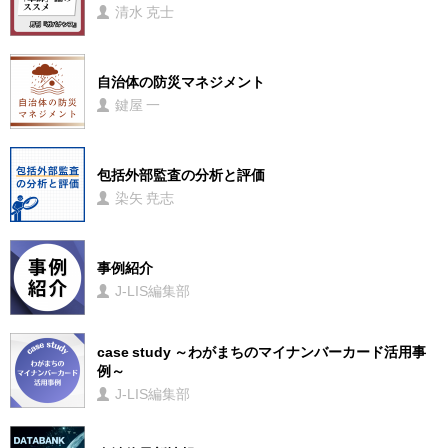
清水 克士
自治体の防災マネジメント
鍵屋 一
包括外部監査の分析と評価
染矢 尭志
事例紹介
J-LIS編集部
case study ～わがまちのマイナンバーカード活用事
例～
J-LIS編集部