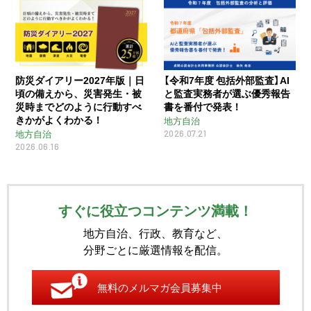
防災ダイアリー2027年版｜日
【令和7年度 包括外部監査】AI
頃の備えから、災害発生・被
と監査実務者が選ぶ優秀報告
災時までどのように行動すべ
書を番付で発表！
きかがよくわかる！
地方自治
2026.07.21
地方自治
2026.06.16
すぐに役立つコンテンツ満載！
地方自治、行政、教育など、
分野ごとに厳選情報を配信。
無料のメルマガ会員募集中