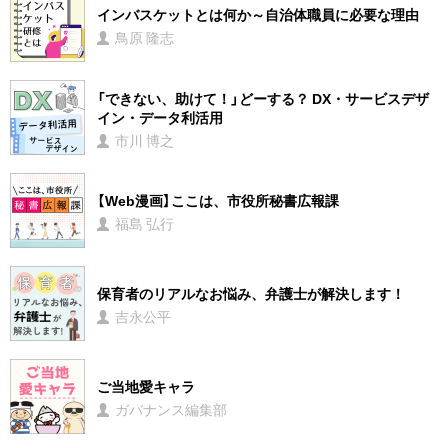
インバスケットとは何か～自治体職員に必要な理由
鳥原 隆志
「できない、助けて！」どーする？ DX・サービスデザ
イン・データ利活用
市川 博之
【Web漫画】ここは、市役所秘書広報課
福島 弘行
保育者のリアルなお悩み、弁護士が解決します！
吉永公平
ご当地愛キャラ
ガバナンス編集部