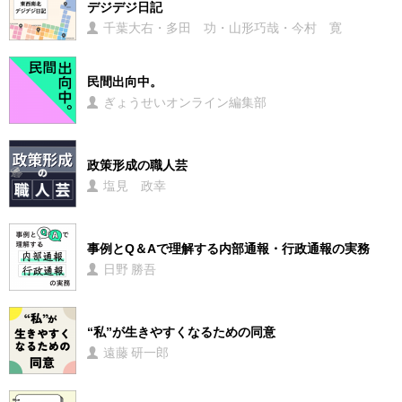
デジデジ日記
千葉大右・多田 功・山形巧哉・今村 寛
民間出向中。
ぎょうせいオンライン編集部
政策形成の職人芸
塩見 政幸
事例とQ＆Aで理解する内部通報・行政通報の実務
日野 勝吾
“私”が生きやすくなるための同意
遠藤 研一郎