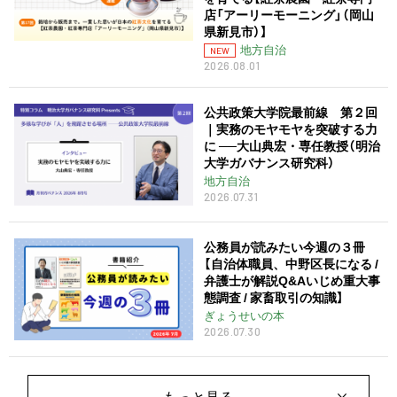
店「アーリーモーニング」（岡山
県新見市）】
地方自治
NEW
2026.08.01
公共政策大学院最前線 第２回
｜実務のモヤモヤを突破する力
に ──大山典宏・専任教授（明治
大学ガバナンス研究科）
地方自治
2026.07.31
公務員が読みたい今週の３冊
【自治体職員、中野区長になる /
弁護士が解説Q&Aいじめ重大事
態調査 / 家畜取引の知識】
ぎょうせいの本
2026.07.30
もっと見る