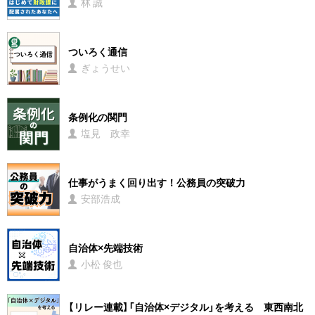
林 誠
ついろく通信
ぎょうせい
条例化の関門
塩見 政幸
仕事がうまく回り出す！公務員の突破力
安部浩成
自治体×先端技術
小松 俊也
【リレー連載】「自治体×デジタル」を考える 東西南北