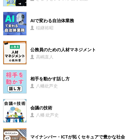
AIで変わる自治体業務
稲継裕昭
公務員のための人材マネジメント
高嶋直人
相手を動かす話し方
八幡紕芦史
会議の技術
八幡 紕芦史
マイナンバー・ICTが拓くセキュアで豊かな社会