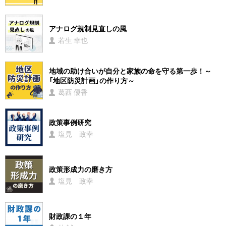
アナログ規制見直しの風
若生 幸也
地域の助け合いが自分と家族の命を守る第一歩！～
「地区防災計画」の作り方～
葛西 優香
政策事例研究
塩見 政幸
政策形成力の磨き方
塩見 政幸
財政課の１年