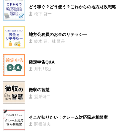
どう稼ぐ？どう使う？これからの地方財政戦略
松下 啓一
地方公務員のお金のリテラシー
鈴木 豊、林 賢是
確定申告Q&A
月刊「税」
徴収の智慧
鷲巣研二
そこが知りたい！クレーム対応悩み相談室
関根健夫