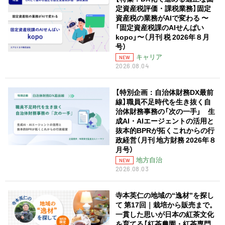
定資産税評価・課税業務】固定
資産税の業務がAIで変わる 〜
「固定資産税課のAIせんぱい
kopo」〜（月刊 税 2026年８月
号）
キャリア
NEW
2026.08.04
【特別企画：自治体財務DX最前
線】職員不足時代を生き抜く自
治体財務事務の「次の一手」 生
成AI・AIエージェントの活用と
抜本的BPRが拓くこれからの行
政経営（月刊 地方財務 2026年８
月号）
地方自治
NEW
2026.08.03
寺本英仁の地域の“逸材”を探し
て 第17回｜栽培から販売まで。
一貫した思いが日本の紅茶文化
を育てる【紅茶農園・紅茶専門