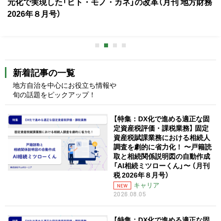
応｜政策課題への一考察 第123回
新着記事の一覧
地方自治を中心にお役立ち情報や
旬の話題をピックアップ！
【特集：DX化で進める適正な固
定資産税評価・課税業務】 固定
資産税賦課業務における相続人
調査を劇的に省力化！ 〜戸籍読
取と相続関係説明図の自動作成
「AI相続ミツローくん」〜 （月刊
税 2026年８月号）
キャリア
NEW
2026.08.05
【特集：DX化で進める適正な固