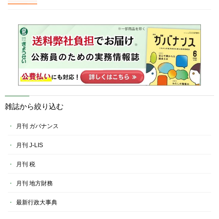
雑誌から絞り込む
月刊 ガバナンス
月刊 J-LIS
月刊 税
月刊 地方財務
最新行政大事典