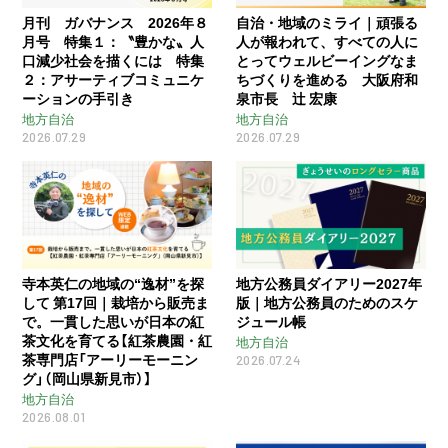
月刊 ガバナンス 2026年８
自治・地域のミライ｜頑張る
月号 特集１：〝豊かな〟人
人が報われて、すべての人に
口減少社会を描くには 特集
とってウェルビーイングなま
２：アサーティブコミュニケ
ちづくりを進める 大阪府和
ーションの手引き
泉市長 辻󠄀 宏康
地方自治
地方自治
2026.07.29
2026.07.29
寺本英仁の地域の“逸材”を探
地方公務員ダイアリー2027年
して 第17回｜栽培から販売ま
版｜地方公務員のためのスケ
で。一貫した思いが日本の紅
ジュール帳
茶文化を育てる【紅茶農園・紅
地方自治
茶専門店「アーリーモーニン
2026.07.24
グ」（岡山県新見市）】
地方自治
2026.08.01