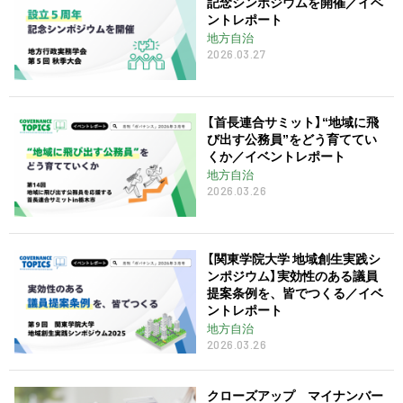
記念シンポジウムを開催／イベ
ントレポート
地方自治
2026.03.27
【首長連合サミット】“地域に飛
び出す公務員”をどう育ててい
くか／イベントレポート
地方自治
2026.03.26
【関東学院大学 地域創生実践シ
ンポジウム】実効性のある議員
提案条例を、皆でつくる／イベ
ントレポート
地方自治
2026.03.26
クローズアップ マイナンバー