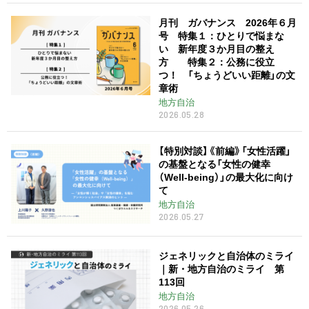
月刊 ガバナンス 2026年６月
号 特集１：ひとりで悩まな
い 新年度３か月目の整え
方 特集２：公務に役立
つ！ 「ちょうどいい距離」の文
章術
地方自治
2026.05.28
【特別対談】《前編》「女性活躍」
の基盤となる「女性の健幸
（Well-being）」の最大化に向け
て
地方自治
2026.05.27
ジェネリックと自治体のミライ
｜新・地方自治のミライ 第
113回
地方自治
2026.05.26