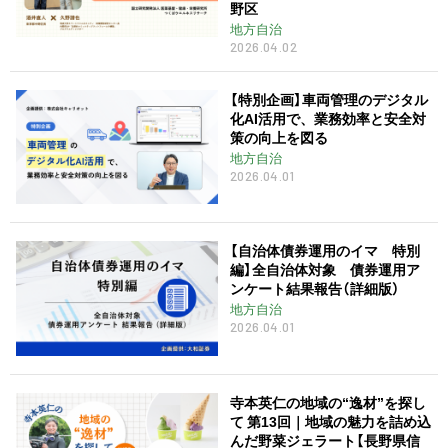
野区
地方自治
2026.04.02
【特別企画】車両管理のデジタル
化AI活用で、業務効率と安全対
策の向上を図る
地方自治
2026.04.01
【自治体債券運用のイマ 特別
編】全自治体対象 債券運用ア
ンケート結果報告（詳細版）
地方自治
2026.04.01
寺本英仁の地域の“逸材”を探し
て 第13回｜地域の魅力を詰め込
んだ野菜ジェラート【長野県信