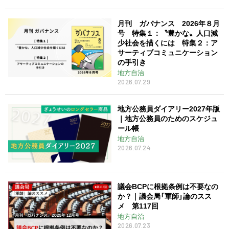
月刊 ガバナンス 2026年８月
号 特集１：〝豊かな〟人口減
少社会を描くには 特集２：ア
サーティブコミュニケーション
の手引き
地方自治
2026.07.29
地方公務員ダイアリー2027年版
｜地方公務員のためのスケジュ
ール帳
地方自治
2026.07.24
議会BCPに根拠条例は不要なの
か？｜議会局「軍師」論のスス
メ 第117回
地方自治
2026.07.23