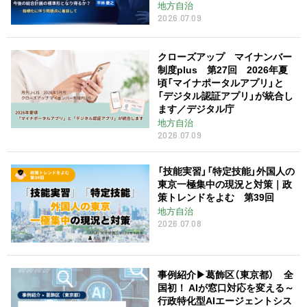
地方自治
2026.07.09
クローズアップ マイナンバー
制度plus 第27回 2026年夏
頃「マイナポータルアプリ」と
「デジタル認証アプリ」が統合し
ます／デジタル庁
地方自治
2026.07.09
「技能実習」「特定技能」外国人の
東京一極集中の現況と対策｜政
策トレンドをよむ 第39回
地方自治
2026.07.08
事例紹介▶︎葛飾区（東京都） 全
国初！ AIが窓口対応を変える～
行政特化型AIエージェントシス