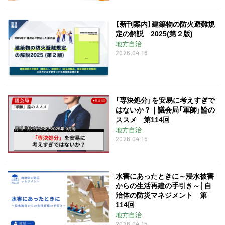
【新刊案内】建築物の防火避難規
定の解説 2025(第２版)
地方自治
2026.04.16
「専決処分」を安易に考えすぎで
はないか？｜議会局「軍師」論の
ススメ 第114回
地方自治
2026.04.16
水害にあったときに～浸水被害
からの生活再建の手引き～│自
治体の防災マネジメント 第
114回
地方自治
2026.04.15