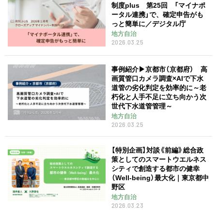
制度plus 第25回 「マイナポ
ータル連携」で、確定申告がも
っと簡単に／デジタル庁
地方自治
2026.03.25
事例紹介▶︎京都市（京都府） 高
画質管口カメラ調査×AIで下水
道管の劣化判定を効率的に～老
朽化と人手不足に立ち向かう次
世代下水道管管理～
地方自治
2026.03.25
【特別企画】対談《前編》総合政
策としてのスマートウエルネス
シティで創造する都市の健幸
（Well-being）最大化｜東京都中
野区
地方自治
2026.03.23