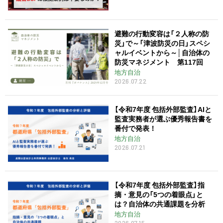
避難の行動変容は「２人称の防
災」で～「津波防災の日」スペシ
ャルイベントから～│自治体の
防災マネジメント 第117回
地方自治
2026.07.22
【令和7年度 包括外部監査】AIと
監査実務者が選ぶ優秀報告書を
番付で発表！
地方自治
2026.07.21
【令和7年度 包括外部監査】指
摘・意見の「5つの着眼点」と
は？自治体の共通課題を分析
地方自治
2026.07.15