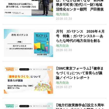
県多可町長（初代）/（一財）地域
活性化センター顧問 戸田善規
地方自治
2026.03.30
月刊 ガバナンス 2026年４月
号 特集：ガバナンス3.0──あ
らたな時代の地方自治を創る
地方自治
2026.03.30
【SWC東京フォーラム】「健幸ま
ちづくり」について首長らが議
論／イベントレポート
地方自治
2026.03.27
【地方行政実務学会】設立５周年