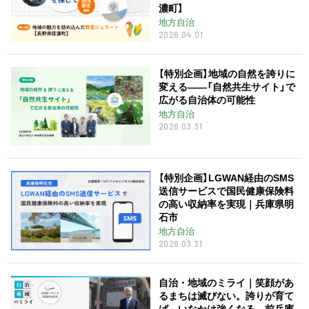
濃町】
地方自治
2026.04.01
【特別企画】地域の自然を誇りに
変える――「自然共生サイト」で
広がる自治体の可能性
地方自治
2026.03.31
【特別企画】LGWAN経由のSMS
送信サービスで国民健康保険料
の高い収納率を実現｜兵庫県明
石市
地方自治
2026.03.31
自治・地域のミライ｜笑顔があ
るまちは滅びない。誇りが育て
ば、いなかは強くなる 前兵庫