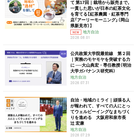
て 第17回｜栽培から販売まで。
一貫した思いが日本の紅茶文化
を育てる【紅茶農園・紅茶専門
店「アーリーモーニング」（岡山
県新見市）】
地方自治
NEW
2026.08.01
公共政策大学院最前線 第２回
｜実務のモヤモヤを突破する力
に ──大山典宏・専任教授（明治
大学ガバナンス研究科）
地方自治
2026.07.31
自治・地域のミライ｜頑張る人
が報われて、すべての人にとっ
てウェルビーイングなまちづく
りを進める 大阪府和泉市長
辻󠄀 宏康
地方自治
2026.07.29