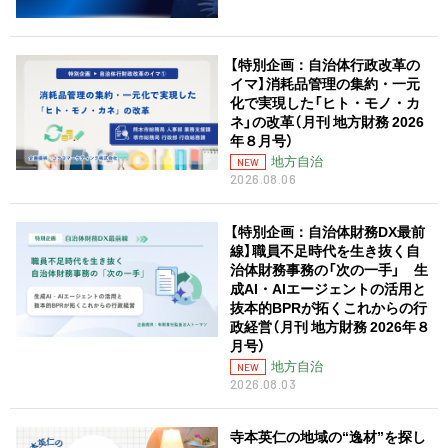
【特別企画：自治体行政改革の
イマ】消耗品管理の集約・一元
化で実現した「ヒト・モノ・カ
ネ」の改革（月刊 地方財務 2026
年８月号）
地方自治
NEW
2026.08.06
【特別企画：自治体財務DX最前
線】職員不足時代を生き抜く自
治体財務事務の「次の一手」 生
成AI・AIエージェントの活用と
抜本的BPRが拓くこれからの行
政経営（月刊 地方財務 2026年８
月号）
地方自治
NEW
2026.08.03
寺本英仁の地域の“逸材”を探し