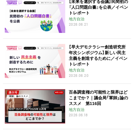
【未来を選択する会議】民間初の
『人口問題白書』を公表／イベン
トレポート
地方自治
2026.06.21
【早大デモクラシー創造研究所
年次シンポジウム】新しい民主
主義を創造するために／イベン
トレポート
地方自治
2026.06.20
百条調査権の可能性と限界はど
こまでか？｜議会局「軍師」論の
ススメ 第116回
地方自治
2026.06.18