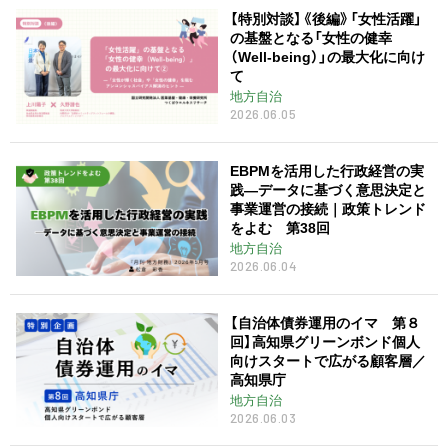
【特別対談】《後編》「女性活躍」
の基盤となる「女性の健幸
（Well-being）」の最大化に向け
て
地方自治
2026.06.05
EBPMを活用した行政経営の実
践―データに基づく意思決定と
事業運営の接続｜政策トレンド
をよむ 第38回
地方自治
2026.06.04
【自治体債券運用のイマ 第８
回】高知県グリーンボンド個人
向けスタートで広がる顧客層／
高知県庁
地方自治
2026.06.03