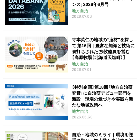
ンス」2026年6月号
地方自治
2026.07.03
寺本英仁の地域の“逸材”を探し
て 第16回｜豊富な知識と技術に
裏打ちされた 放牧酪農を営む
【高原牧場（北海道天塩町）】
地方自治
2026.07.01
【特別企画】第18回「地方自治研
究賞」に自治研デビュー部門を
新設 現場の気づきや実践を新
たな地域政策へ
地方自治
2026.06.30
自治・地域のミライ｜環境を逆