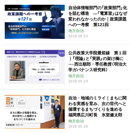
自治体情報部門の「政策部門」化
を阻む構造 ―「電算室」はなぜ
変われなかったのか｜政策課題
への一考察 第121回
地方自治
2026.06.03
公共政策大学院最前線 第１回
｜「理論」と「実践」の架け橋に
──西出順郎・専任教授（明治大
学ガバナンス研究科）
地方自治
2026.05.29
自治・地域のミライ｜まちに関
わる実感を育み、次の世代へと
循環するまちづくりを進める
福岡県広川町長 氷室健太郎
地方自治
2026.05.28