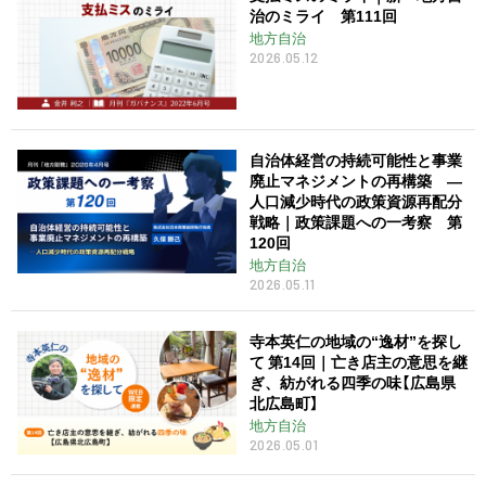
治のミライ 第111回
地方自治
2026.05.12
自治体経営の持続可能性と事業
廃止マネジメントの再構築 ―
人口減少時代の政策資源再配分
戦略｜政策課題への一考察 第
120回
地方自治
2026.05.11
寺本英仁の地域の“逸材”を探し
て 第14回｜亡き店主の意思を継
ぎ、紡がれる四季の味【広島県
北広島町】
地方自治
2026.05.01