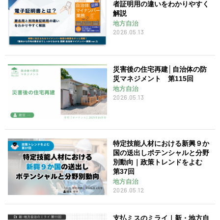
者証明用の違いをわかりやすく
解説
地方自治
2026.05.13
災害後の住宅再建│自治体の防
災マネジメント 第115回
地方自治
2026.05.13
特定技能人材における新興９か
国の送出しポテンシャルと分野
別動向｜政策トレンドをよむ
第37回
地方自治
2026.05.12
支払ミスのミライ｜新・地方自