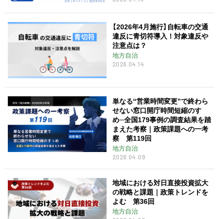
【2026年4月施行】自転車の交通
違反に青切符導入！対象違反や
注意点は？
地方自治
2026.04.14
単なる“営業時間変更”で終わら
せない窓口開庁時間短縮のすゝ
め─全国179事例の調査結果を踏
まえた考察｜政策課題への一考
察 第119回
地方自治
2026.04.09
地域における対日直接投資拡大
の戦略と課題｜政策トレンドを
よむ 第36回
地方自治