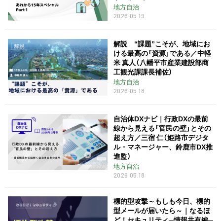
地方自治
2026.05.19
解説 “課題”こそが、地域にお
ける最高の「資源」である／中軽
米 真人（八幡平市産業建設部商
工観光課課長補佐）
地方自治
2026.05.18
自治体DXナビ｜行政DXの最前
線から見える「官民の壁」とその
超え方／三宿 仁（姫路市デジタ
ル・マネージャー、鈴鹿市DX推
進監）
地方自治
2026.05.18
標的型攻撃～もしも今日、標的
型メールが届いたら～｜なるほ
ど！セキュリティ─情報共有編─