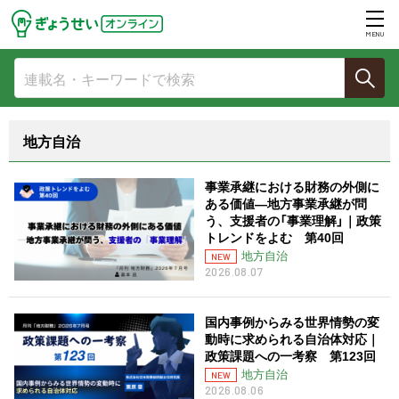
MENU
地方自治
事業承継における財務の外側に
ある価値―地方事業承継が問
う、支援者の「事業理解」｜政策
トレンドをよむ 第40回
地方自治
NEW
2026.08.07
国内事例からみる世界情勢の変
動時に求められる自治体対応｜
政策課題への一考察 第123回
地方自治
NEW
2026.08.06