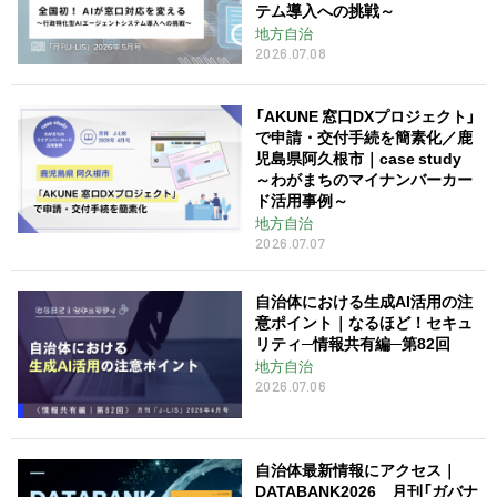
テム導入への挑戦～
地方自治
2026.07.08
「AKUNE 窓口DXプロジェクト」
で申請・交付手続を簡素化／鹿
児島県阿久根市｜case study
～わがまちのマイナンバーカー
ド活用事例～
地方自治
2026.07.07
自治体における生成AI活用の注
意ポイント｜なるほど！セキュ
リティ─情報共有編─第82回
地方自治
2026.07.06
自治体最新情報にアクセス｜
DATABANK2026 月刊「ガバナ