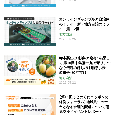
オンラインギャンブルと自治体
のミライ｜新・地方自治のミラ
イ 第112回
地方自治
2026.05.25
寺本英仁の地域の“逸材”を探し
て 第15回｜集落一丸で守り、つ
なぐ伝統のほし柿 【畑ほし柿生
産組合（松江市）】
地方自治
2026.05.22
【第11回ふじのくにニッポンの
縁側フォーラム】地域共生の土
台となる合理的配慮について意
見交換／イベントレポート