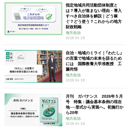
指定地域共同活動団体制度と
は？導入が進まない理由・導入
すべき自治体を解説｜どう稼
ぐ？どう使う？これからの地方
財政戦略
地方自治
2026.04.28
自治・地域のミライ｜「わたし」
の言葉で地域の未来を語るため
には 国際教養大学准教授 工
藤尚悟
地方自治
2026.04.28
月刊 ガバナンス 2026年５月
号 特集：議会基本条例の現在
地──形式から実装へ。初施行か
ら20年
地方自治
2026.04.28