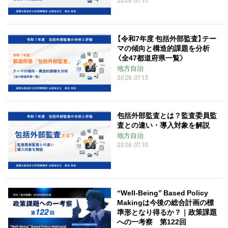
【令和7年度 包括外部監査】テー
マの傾向と構造的課題を分析
〈全47都道府県一覧〉
地方自治
2026.07.13
包括外部監査とは？監査委員監
査との違い・導入対象を解説
地方自治
2026.07.10
“Well-Being” Based Policy
Makingは今後の総合計画の標
準形となり得るか？｜政策課題
への一考察 第122回