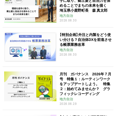
手に取り、郷土愛と自治力を深
めることでまちの未来を描く
埼玉県小鹿野町長 森 真太郎
地方自治
2026.06.30
【特別企画】外注と内製をどう使
い分ける？自治体DXを前進させ
る帳票業務改革
地方自治
2026.06.30
月刊 ガバナンス 2026年７月
号 特集１：ルーティンワーク
をアップデートしよう。 特集
２：始めてみませんか？ グラ
フィックレコーディング
地方自治
2026.06.29