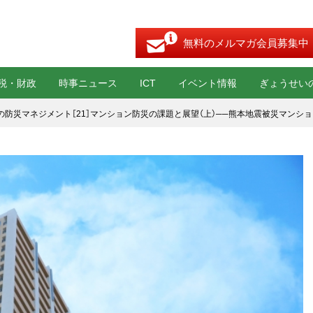
無料のメルマガ会員募集中
税・財政
時事ニュース
ICT
イベント情報
ぎょうせい
の防災マネジメント［21］マンション防災の課題と展望（上）──熊本地震被災マンシ