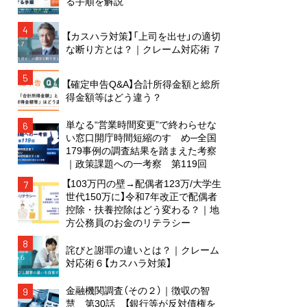
る手順を解説
4
【カスハラ対策】「上司を出せ」の適切
な断り方とは？｜クレーム対応術 ７
5
【確定申告Q&A】合計所得金額と総所
得金額等はどう違う？
単なる“営業時間変更”で終わらせな
6
い窓口開庁時間短縮のすゝめ─全国
179事例の調査結果を踏まえた考察
｜政策課題への一考察 第119回
【103万円の壁→配偶者123万/大学生
7
世代150万に】令和7年改正で配偶者
控除・扶養控除はどう変わる？｜地
方公務員のお金のリテラシー
8
詫びと謝罪の違いとは？｜クレーム
対応術６【カスハラ対策】
金融機関調査（その２）｜徴収の智
9
慧 第30話 【銀行等が反対債権を