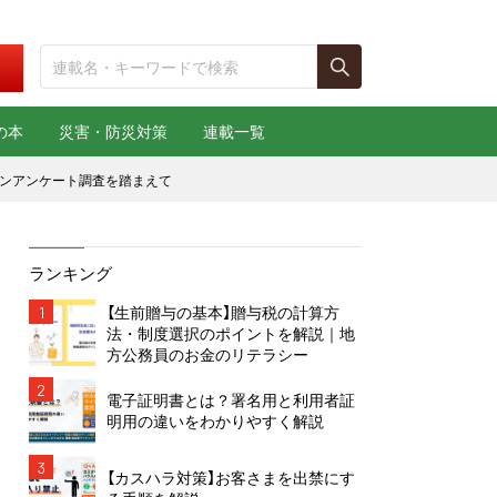
の本
災害・防災対策
連載一覧
ョンアンケート調査を踏まえて
ランキング
1
【生前贈与の基本】贈与税の計算方
法・制度選択のポイントを解説｜地
方公務員のお金のリテラシー
2
電子証明書とは？署名用と利用者証
明用の違いをわかりやすく解説
3
【カスハラ対策】お客さまを出禁にす