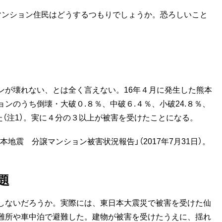
マンション住民はどうするつもりでしょうか。恐ろしいこと
が壊れない、とは全く言えない。16年４月に発生した熊本
ンのうち倒壊・大破０.８％、中破６.４％、小破24.８％、
った（注1）。実に４分の３以上が被害を受けたことになる。
本地震 分譲マンション被害状況報告」（2017年7月31日）。
題
しないだろうか。実際には、東日本大震災で被害を受けた仙
難所や車中泊で避難した。建物が被害を受けたうえに、揺れ