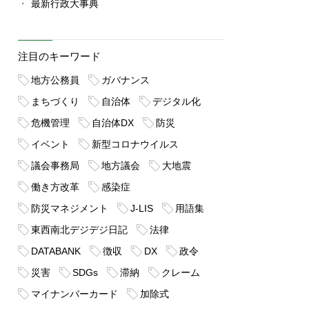
最新行政大事典
注目のキーワード
地方公務員
ガバナンス
まちづくり
自治体
デジタル化
危機管理
自治体DX
防災
イベント
新型コロナウイルス
議会事務局
地方議会
大地震
働き方改革
感染症
防災マネジメント
J-LIS
用語集
東西南北デジデジ日記
法律
DATABANK
徴収
DX
政令
災害
SDGs
滞納
クレーム
マイナンバーカード
加除式