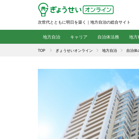
次世代とともに明日を築く｜地方自治の総合サイト
地方自治
キャリア
自治体法務
地方
TOP
ぎょうせいオンライン
地方自治
自治体