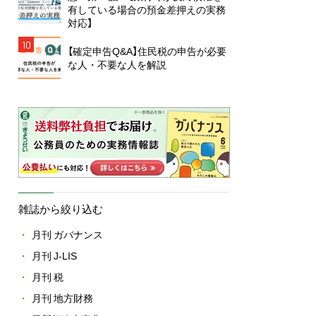
有している場合の預金差押えの実務
対応】
10
【確定申告Q&A】住民税の申告が必要
な人・不要な人を解説
雑誌から絞り込む
月刊 ガバナンス
月刊 J-LIS
月刊 税
月刊 地方財務