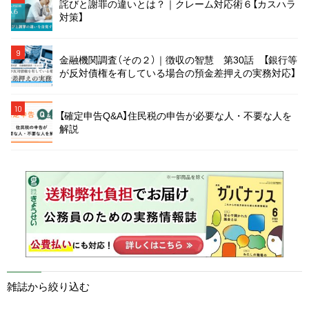
詫びと謝罪の違いとは？｜クレーム対応術６【カスハラ
対策】
9
金融機関調査（その２）｜徴収の智慧 第30話 【銀行等
が反対債権を有している場合の預金差押えの実務対応】
10
【確定申告Q&A】住民税の申告が必要な人・不要な人を
解説
雑誌から絞り込む