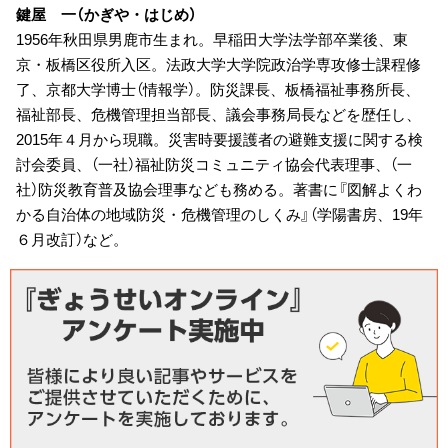
鍵屋 一（かぎや・はじめ）
1956年秋田県男鹿市生まれ。早稲田大学法学部卒業後、東
京・板橋区役所入区。法政大学大学院政治学専攻修士課程修
了、京都大学博士（情報学）。防災課長、板橋福祉事務所長、
福祉部長、危機管理担当部長、議会事務局長などを歴任し、
2015年４月から現職。災害時要援護者の避難支援に関する検
討会委員、（一社）福祉防災コミュニティ協会代表理事、（一
社）防災教育普及協会理事なども務める。著書に『図解よくわ
かる自治体の地域防災・危機管理のしくみ』（学陽書房、19年
６月改訂）など。