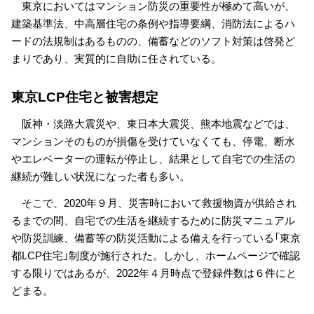
東京においてはマンション防災の重要性が極めて高いが、
建築基準法、中高層住宅の条例や指導要綱、消防法によるハ
ードの法規制はあるものの、備蓄などのソフト対策は啓発ど
まりであり、実質的に自助に任されている。
東京LCP住宅と被害想定
阪神・淡路大震災や、東日本大震災、熊本地震などでは、
マンションそのものが損傷を受けていなくても、停電、断水
やエレベーターの運転が停止し、結果として自宅での生活の
継続が難しい状況になった者も多い。
そこで、2020年９月、災害時において救援物資が供給され
るまでの間、自宅での生活を継続するために防災マニュアル
や防災訓練、備蓄等の防災活動による備えを行っている「東京
都LCP住宅」制度が施行された。しかし、ホームページで確認
する限りではあるが、2022年４月時点で登録件数は６件にと
どまる。