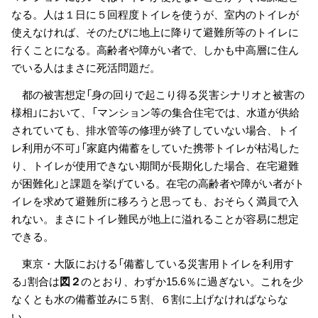
なる。人は１日に５回程度トイレを使うが、室内のトイレが
使えなければ、そのたびに地上に降りて避難所等のトイレに
行くことになる。高齢者や障がい者で、しかも中高層に住ん
でいる人はまさに死活問題だ。
都の被害想定「身の回りで起こり得る災害シナリオと被害の
様相」において、「マンション等の集合住宅では、水道が供給
されていても、排水管等の修理が終了していない場合、トイ
レ利用が不可」「家庭内備蓄をしていた携帯トイレが枯渇した
り、トイレが使用できない期間が長期化した場合、在宅避難
が困難化」と課題を挙げている。在宅の高齢者や障がい者がト
イレを求めて避難所に移ろうと思っても、おそらく満員で入
れない。まさにトイレ難民が地上に溢れることが容易に想定
できる。
東京・大阪における「備蓄している災害用トイレを利用す
る」割合は
図２
のとおり、わずか15.6％に過ぎない。これを少
なくとも水の備蓄並みに５割、６割に上げなければならな
い。