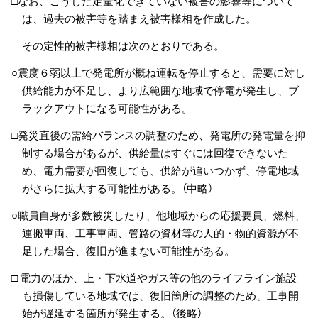
□なお、こうした定量化できていない被害の影響等について
は、過去の被害等を踏まえ被害様相を作成した。
その定性的被害様相は次のとおりである。
○震度６弱以上で発電所が概ね運転を停止すると、需要に対し
供給能力が不足し、より広範囲な地域で停電が発生し、ブ
ラックアウトになる可能性がある。
□発災直後の需給バランスの調整のため、発電所の発電量を抑
制する場合があるが、供給量はすぐには回復できないた
め、電力需要が回復しても、供給が追いつかず、停電地域
がさらに拡大する可能性がある。（中略）
○職員自身が多数被災したり、他地域からの応援要員、燃料、
運搬車両、工事車両、管路の資材等の人的・物的資源が不
足した場合、復旧が進まない可能性がある。
□ 電力のほか、上・下水道やガス等の他のライフライン施設
も損傷している地域では、復旧箇所の調整のため、工事開
始が遅延する箇所が発生する。（後略）