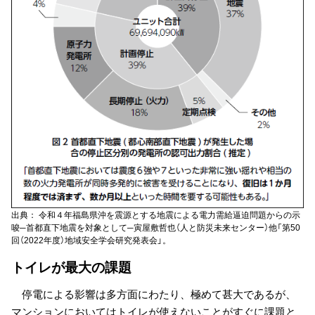
出典： 令和４年福島県沖を震源とする地震による電力需給逼迫問題からの示
唆─首都直下地震を対象として─寅屋敷哲也（人と防災未来センター）他「第50
回（2022年度）地域安全学会研究発表会」。
トイレが最大の課題
停電による影響は多方面にわたり、極めて甚大であるが、
マンションにおいてはトイレが使えないことがすぐに課題と