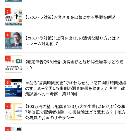
3
【カスハラ対策】お客さまを出禁にする手順を解説
4
【カスハラ対策】「上司を出せ」の適切な断り方とは？｜
クレーム対応術 ７
5
【確定申告Q&A】合計所得金額と総所得金額等はどう違
う？
単なる“営業時間変更”で終わらせない窓口開庁時間短縮
6
のすゝめ─全国179事例の調査結果を踏まえた考察｜政
策課題への一考察 第119回
【103万円の壁→配偶者123万/大学生世代150万に】令和
7
7年改正で配偶者控除・扶養控除はどう変わる？｜地方
公務員のお金のリテラシー
8