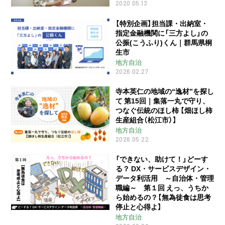
2020.05.13
【特別企画】担当課・出納室・
指定金融機関に「三方よし」の
公振(こうふり)くん｜群馬県桐
生市
地方自治
2026.02.27
寺本英仁の地域の“逸材”を探し
て 第15回｜集落一丸で守り、
つなぐ伝統のほし柿 【畑ほし柿
生産組合（松江市）】
地方自治
2026.05.22
「できない、助けて！」どーす
る？ DX・サービスデザイン・
データ利活用 ～自治体・管理
職編～ 第１回 えっ、うちか
ら始めるの？【無為徒食は思考
停止と心得よ】
地方自治