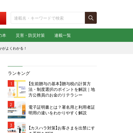
の本
災害・防災対策
連載一覧
かがよくわかる！
ランキング
1
【生前贈与の基本】贈与税の計算方
法・制度選択のポイントを解説｜地
方公務員のお金のリテラシー
2
電子証明書とは？署名用と利用者証
明用の違いをわかりやすく解説
3
【カスハラ対策】お客さまを出禁にす