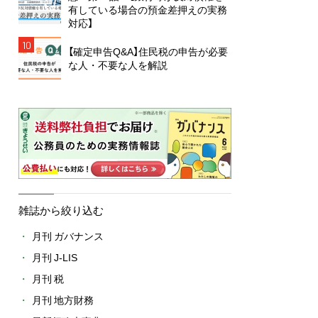
有している場合の預金差押えの実務
対応】
10
【確定申告Q&A】住民税の申告が必要
な人・不要な人を解説
雑誌から絞り込む
月刊 ガバナンス
月刊 J-LIS
月刊 税
月刊 地方財務