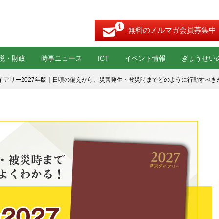
無料のメルマガ会員募集中
税・財政
時事ニュース
ICT
イベント情報
ぎょうせい
イアリー2027年版｜日頃の備えから、災害発生・被災時までどのように行動すべき