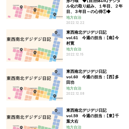
形巧哉 ◆【自治体DX】デジタ
ル化の取り組み、１年目、２年
目、３年目～の心得①◆
地方自治
2022.12.22
東西南北デジデジ日記
vol.61 今週の担当：【南】今
村寛
地方自治
2022.12.15
東西南北デジデジ日記
vol.60 今週の担当：【西】多
田功
地方自治
2022.12.08
東西南北デジデジ日記
vol.59 今週の担当：【東】千
葉大右
地方自治