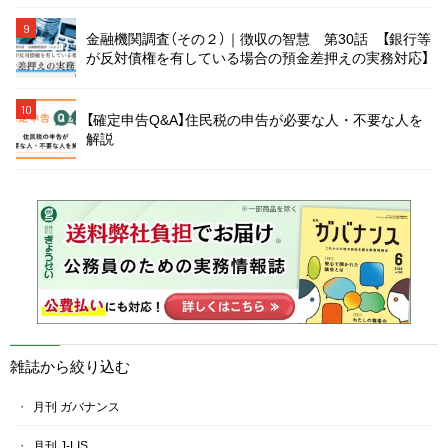
9
金融機関調査（その２）｜徴収の智慧 第30話 【銀行等
が反対債権を有している場合の預金差押えの実務対応】
10
【確定申告Q&A】住民税の申告が必要な人・不要な人を
解説
雑誌から絞り込む
月刊 ガバナンス
月刊 J-LIS