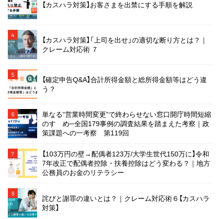
【カスハラ対策】お客さまを出禁にする手順を解説
4
【カスハラ対策】「上司を出せ」の適切な断り方とは？｜
クレーム対応術 ７
5
【確定申告Q&A】合計所得金額と総所得金額等はどう違
う？
単なる“営業時間変更”で終わらせない窓口開庁時間短縮
6
のすゝめ─全国179事例の調査結果を踏まえた考察｜政
策課題への一考察 第119回
【103万円の壁→配偶者123万/大学生世代150万に】令和
7
7年改正で配偶者控除・扶養控除はどう変わる？｜地方
公務員のお金のリテラシー
8
詫びと謝罪の違いとは？｜クレーム対応術６【カスハラ
対策】