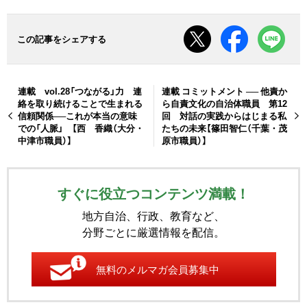
この記事をシェアする
連載 vol.28「つながる」力 連
連載 コミットメント ── 他責か
絡を取り続けることで生まれる
ら自責文化の自治体職員 第12
信頼関係──これが本当の意味
回 対話の実践からはじまる私
での「人脈」 【西 香織（大分・
たちの未来【篠田智仁（千葉・茂
中津市職員）】
原市職員）】
すぐに役立つコンテンツ満載！
地方自治、行政、教育など、
分野ごとに厳選情報を配信。
無料のメルマガ会員募集中