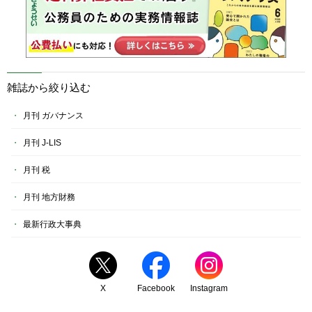
雑誌から絞り込む
月刊 ガバナンス
月刊 J-LIS
月刊 税
月刊 地方財務
最新行政大事典
X
Facebook
Instagram