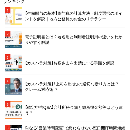
ランキング
1
【生前贈与の基本】贈与税の計算方法・制度選択のポイ
ントを解説｜地方公務員のお金のリテラシー
2
電子証明書とは？署名用と利用者証明用の違いをわか
りやすく解説
3
【カスハラ対策】お客さまを出禁にする手順を解説
4
【カスハラ対策】「上司を出せ」の適切な断り方とは？｜
クレーム対応術 ７
5
【確定申告Q&A】合計所得金額と総所得金額等はどう違
う？
単なる“営業時間変更”で終わらせない窓口開庁時間短縮
6