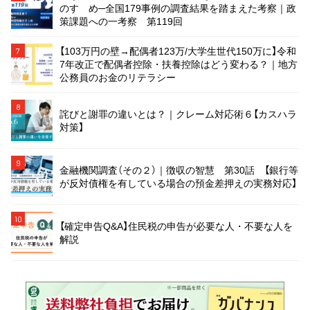
のすゝめ─全国179事例の調査結果を踏まえた考察｜政
策課題への一考察 第119回
【103万円の壁→配偶者123万/大学生世代150万に】令和
7
7年改正で配偶者控除・扶養控除はどう変わる？｜地方
公務員のお金のリテラシー
8
詫びと謝罪の違いとは？｜クレーム対応術６【カスハラ
対策】
9
金融機関調査（その２）｜徴収の智慧 第30話 【銀行等
が反対債権を有している場合の預金差押えの実務対応】
10
【確定申告Q&A】住民税の申告が必要な人・不要な人を
解説