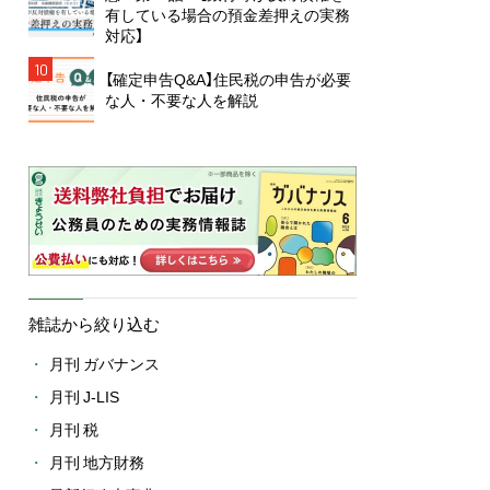
有している場合の預金差押えの実務
対応】
10
【確定申告Q&A】住民税の申告が必要
な人・不要な人を解説
雑誌から絞り込む
月刊 ガバナンス
月刊 J-LIS
月刊 税
月刊 地方財務