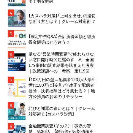
る手順を解説
4
【カスハラ対策】「上司を出せ」の適切
な断り方とは？｜クレーム対応術 ７
5
【確定申告Q&A】合計所得金額と総所
得金額等はどう違う？
単なる“営業時間変更”で終わらせな
6
い窓口開庁時間短縮のすゝめ─全国
179事例の調査結果を踏まえた考察
｜政策課題への一考察 第119回
【103万円の壁→配偶者123万/大学生
7
世代150万に】令和7年改正で配偶者
控除・扶養控除はどう変わる？｜地
方公務員のお金のリテラシー
8
詫びと謝罪の違いとは？｜クレーム
対応術６【カスハラ対策】
金融機関調査（その２）｜徴収の智
9
慧 第30話 【銀行等が反対債権を