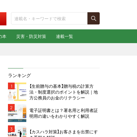
の本
災害・防災対策
連載一覧
ランキング
1
【生前贈与の基本】贈与税の計算方
法・制度選択のポイントを解説｜地
方公務員のお金のリテラシー
2
電子証明書とは？署名用と利用者証
明用の違いをわかりやすく解説
3
【カスハラ対策】お客さまを出禁にす