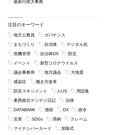
最新行政大事典
注目のキーワード
地方公務員
ガバナンス
まちづくり
自治体
デジタル化
危機管理
自治体DX
防災
イベント
新型コロナウイルス
議会事務局
地方議会
大地震
感染症
働き方改革
防災マネジメント
J-LIS
用語集
東西南北デジデジ日記
法律
DATABANK
徴収
DX
政令
災害
SDGs
滞納
クレーム
マイナンバーカード
加除式