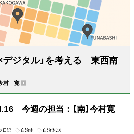
体×デジタル」を考える 東西南
今村 寛
l.16 今週の担当：【南】今村寛
ジ日記
自治体
自治体DX