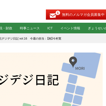
無料のメルマガ会員募集中
税・財政
時事ニュース
ICT
イベント情報
ぎょうせい
デジデジ日記 vol.16 今週の担当：【南】今村寛