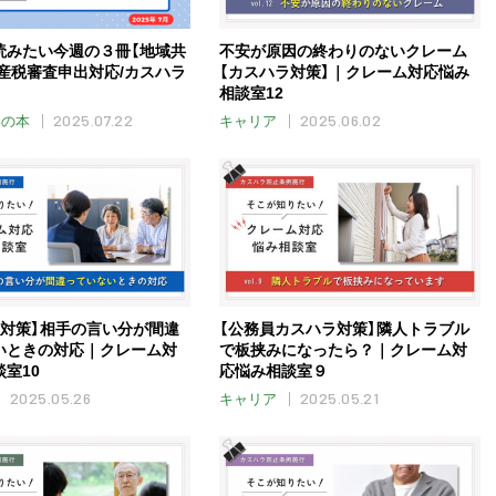
読みたい今週の３冊【地域共
不安が原因の終わりのないクレーム
資産税審査申出対応/カスハラ
【カスハラ対策】｜クレーム対応悩み
相談室12
2025.07.22
2025.06.02
いの本
キャリア
ラ対策】相手の言い分が間違
【公務員カスハラ対策】隣人トラブル
いときの対応｜クレーム対
で板挟みになったら？｜クレーム対
室10
応悩み相談室９
2025.05.26
2025.05.21
キャリア