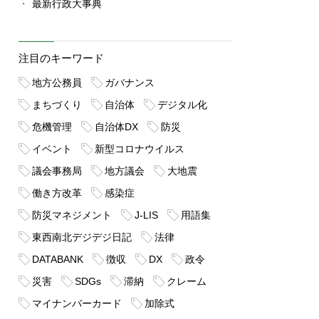
最新行政大事典
注目のキーワード
地方公務員
ガバナンス
まちづくり
自治体
デジタル化
危機管理
自治体DX
防災
イベント
新型コロナウイルス
議会事務局
地方議会
大地震
働き方改革
感染症
防災マネジメント
J-LIS
用語集
東西南北デジデジ日記
法律
DATABANK
徴収
DX
政令
災害
SDGs
滞納
クレーム
マイナンバーカード
加除式