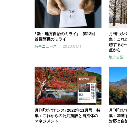
「新・地方自治のミライ」 第12回
月刊「ガバ
首長辞職のミライ
集：これ
想するか
2023.01.11
時事ニュース
点から
地方自治
月刊「ガバナンス」2022年11月号 特
月刊「ガバ
集：これからの公共施設と自治体の
集：加速
マネジメント
対応と自