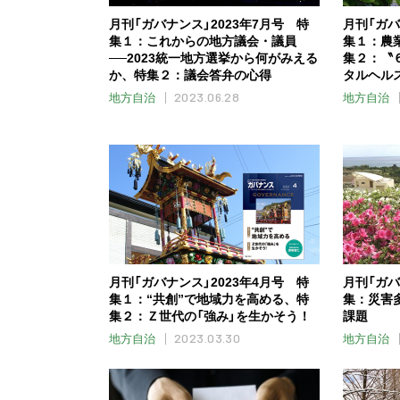
月刊「ガバナンス」2023年7月号 特
月刊「ガバ
集１：これからの地方議会・議員
集１：農
──2023統一地方選挙から何がみえる
集２：〝
か、特集２：議会答弁の心得
タルヘル
2023.06.28
地方自治
地方自治
月刊「ガバナンス」2023年4月号 特
月刊「ガバ
集１：“共創”で地域力を高める、特
集：災害
集２：Ｚ世代の「強み」を生かそう！
課題
2023.03.30
地方自治
地方自治