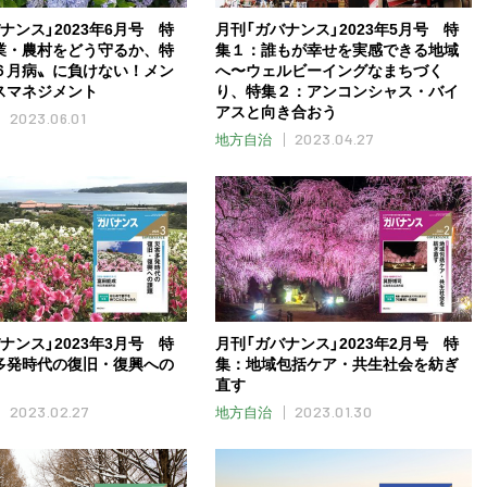
ナンス」2023年6月号 特
月刊「ガバナンス」2023年5月号 特
業・農村をどう守るか、特
集１：誰もが幸せを実感できる地域
６月病〟に負けない！メン
へ〜ウェルビーイングなまちづく
スマネジメント
り、特集２：アンコンシャス・バイ
アスと向き合おう
2023.06.01
2023.04.27
地方自治
ナンス」2023年3月号 特
月刊「ガバナンス」2023年2月号 特
多発時代の復旧・復興への
集：地域包括ケア・共生社会を紡ぎ
直す
2023.02.27
2023.01.30
地方自治