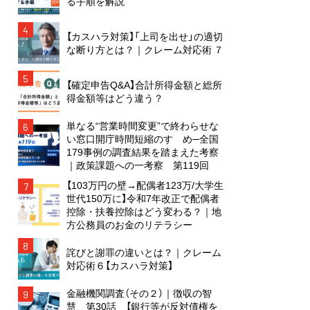
る手順を解説
4
【カスハラ対策】「上司を出せ」の適切
な断り方とは？｜クレーム対応術 ７
5
【確定申告Q&A】合計所得金額と総所
得金額等はどう違う？
単なる“営業時間変更”で終わらせな
6
い窓口開庁時間短縮のすゝめ─全国
179事例の調査結果を踏まえた考察
｜政策課題への一考察 第119回
【103万円の壁→配偶者123万/大学生
7
世代150万に】令和7年改正で配偶者
控除・扶養控除はどう変わる？｜地
方公務員のお金のリテラシー
8
詫びと謝罪の違いとは？｜クレーム
対応術６【カスハラ対策】
金融機関調査（その２）｜徴収の智
9
慧 第30話 【銀行等が反対債権を