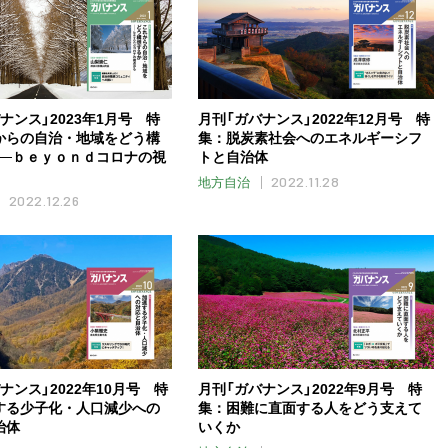
ナンス」2023年1月号 特
月刊「ガバナンス」2022年12月号 特
からの自治・地域をどう構
集：脱炭素社会へのエネルギーシフ
──ｂｅｙｏｎｄコロナの視
トと自治体
2022.11.28
地方自治
2022.12.26
ナンス」2022年10月号 特
月刊「ガバナンス」2022年9月号 特
する少子化・人口減少への
集：困難に直面する人をどう支えて
治体
いくか