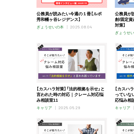
公務員が読みたい今週の１冊【ルポ
公務員が
秀和幡ヶ谷レジデンス】
創/固定
対策】
2025.08.04
ぎょうせいの本
ぎょうせ
【カスハラ対策】「法的根拠を示せ」と
【カスハ
言われた時の対応｜クレーム対応悩
っていな
み相談室11
応悩み相談
2025.05.29
キャリア
キャリア