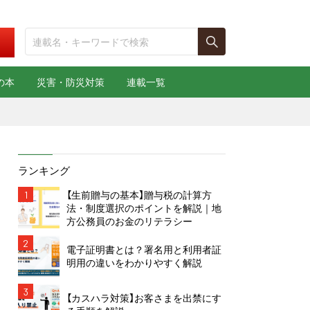
の本
災害・防災対策
連載一覧
ランキング
1
【生前贈与の基本】贈与税の計算方
法・制度選択のポイントを解説｜地
方公務員のお金のリテラシー
2
電子証明書とは？署名用と利用者証
明用の違いをわかりやすく解説
3
【カスハラ対策】お客さまを出禁にす