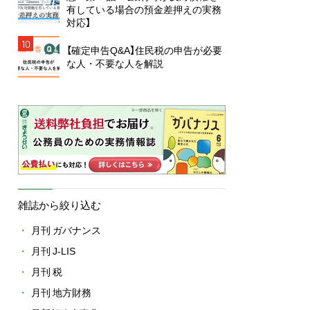
有している場合の預金差押えの実務
対応】
10
【確定申告Q&A】住民税の申告が必要
な人・不要な人を解説
雑誌から絞り込む
月刊 ガバナンス
月刊 J-LIS
月刊 税
月刊 地方財務