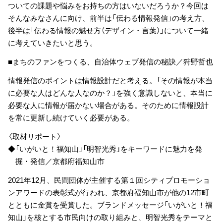
ついての課題や悩みをお持ちの方はいないだろうか？今回は
そんなみなさんに向け、前半は「伝わる情報発信」の考え方、
後半は「伝わる情報の魅せ方（デザイン・言葉）」について一緒
に考えていきたいと思う。
■まちのファンをつくる、自治体ウェブ発信の秘訣／狩野哲也
情報発信のポイントは情報設計だと考える。「その情報が本当
に必要な人はどんな人なのか？」を強く意識しないと、本当に
必要な人に情報が届かない場合がある。そのために情報設計
を常に更新し続けていく必要がある。
〈取材リポート〉
◆「いがいと！福知山」「明智光秀」をキーワードに魅力を発
掘・発信／京都府福知山市
2021年12月、民間団体が主催する第１回シティプロモーショ
ンアワードの表彰式が行われ、京都府福知山市が他の12市町
とともに金賞を受賞した。ブランドメッセージ「いがいと！福
知山」を核とする市民向けの取り組みと、明智光秀をテーマと