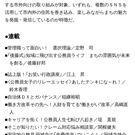
する市外向けの取り組みが対象。いずれも、複数のＳＮＳを
活用して市内外の住民を巻き込み、楽しみながらまちの魅力
を発掘・発信しているのが特徴だ。
●連載
■管理職って面白い！ 選択理論／定野 司
■「後藤式」知域に飛び出す公務員ライフ まちの雰囲気が未来
を創る／後藤好邦
■誌上版！「お笑い行政講座」／江上 昇
■〈公務員女子のリレーエッセイ〉あしたテンキにな～れ！／
鈴木香理
■自治体ＤＸとガバナンス／稲継裕昭
■働き方改革その先へ！人財を育てる“働きがい”改革／高嶋直
人
■キャリアを拓く！公務員人生七転び八起き／堤 直規
■そこが知りたい！クレーム対応悩み相談室／関根健夫
■宇宙的公務員 円城寺の「先憂後楽」でいこう！／円城寺雄介