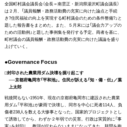
全国町村議会議長会（会長＝南雲正・新潟県湯沢町議会議長）
は２月、「議員報酬・政務活動費の充実に向けた論点と手続
き?住民福祉の向上を実現する町村議会のための条件整備?」と
題した報告書をまとめた。また、５月末には「議会力アップの
ための活動例」と題した事例集を発行する予定。両者を基に、
町村議会の議員報酬・政務活動費の充実に向けた議論を盛り
上げていく。
●Governance Focus
□封印された農業用ダム決壊を掘り起こす
──京都府亀岡市「平和池」。住民が訴える「知・備・伝」／葉
上太郎
戦後間もない1951年、現在の京都府亀岡市に建設された農業
用ダム「平和池」が豪雨で決壊し、同市を中心に死者114人、負
傷者238人を数える大惨事となった。国家的プロジェクトとし
て誘致してから、わずか２年弱での災害。行政は実質的に「事
実」を封印し、教訓が伝わらないままになってきた。疑問を抱