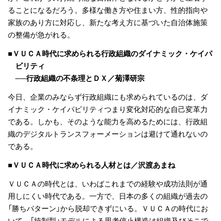
ることになるだろう。多様な働き方や住まい方、性的指向や
家族のあり方に対応し、新たな考え方に基づいた自治体施策
の整備が急がれる。
■ＶＵＣＡ時代に求められる行政組織のダイナミック・ケイパ
ビリティ
──行政組織の不条理とＤＸ／菊澤研宗
今日、企業のみならず行政組織にも求められているのは、ダ
イナミック・ケイパビリティつまり変化対応的な自己変革力
である。しかも、そのような能力を高めるためには、行政組
織のデジタルトランスフォーメーションは避けて通れないの
である。
■ＶＵＣＡ時代に求められる人材とは／沢渡あまね
ＶＵＣＡの時代とは、いわばこれまでの経験や成功法則が通
用しにくい時代である。一方で、日本の多くの組織が過去の
「勝ちパターン」から脱却できずにいる。ＶＵＣＡの時代にお
いて、「統制型」モデルによる思考停止構造は組織及びそこで