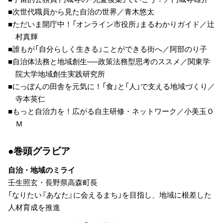
■次世代職員から見た自治の世界／青木悠太
■ただいま開庁中！「オンライン市役所」まるわかりガイド／辻
村真輝
■誰もが「自分らしく生きる」ことができる街へ／阿部のり子
■自治体法務と地域創生──政策法務型思考のススメ／関東学
院大学地域創生実践研究所
■にっぽんの田舎を元気に！「食」と「人」で支える地域づくり／
寺本英仁
■もっと自治力を！広がる自主研修・ネットワーク／小美玉Ｏ
Ｍ
●巻頭グラビア
自治・地域のミライ
壬生照玄・長野県高森町長
「なりたい『あなた』に会えるまち」を目指し、地域に根差した
人材育成を推進