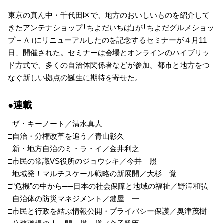
東京の真ん中・千代田区で、地方のおいしいものを紹介して
きたアンテナショップ「ちよだいちば」が「ちよだグルメショッ
プ＋Ａ」にリニューアルしたのを記念するセミナーが４月11
日、開催された。セミナーは会場とオンラインのハイブリッ
ド方式で、多くの自治体関係者などが参加。都市と地方をつ
なぐ新しい拠点の誕生に期待を寄せた。
●連載
□ザ・キーノート／清水真人
□自治・分権改革を追う／青山彰久
□新・地方自治のミ・ラ・イ／金井利之
□市民の常識VS役所のジョウシキ／今井 照
□地域発！マルチスケール戦略の新展開／大杉 覚
□“危機”の中から──日本の社会保障と地域の福祉／野澤和弘
□自治体の防災マネジメント／鍵屋 一
□市民と行政を結ぶ情報公開・プライバシー保護／奥津茂樹