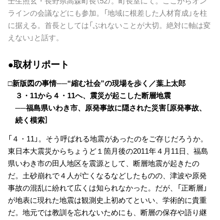
壬生照玄・長野県高森町長（52）。町長室にて。ここからオン
ラインの会議などにも参加。「地域に根差した人材育成」を柱
に据える。首長としては「ぶれないことが大切。絶対に軸は変
えない」と話す。
●取材リポート
□新版図の事情──“縮む社会”の現場を歩く／葉上太郎
３・11から４・11へ、震災が起こした断層地震
──福島県いわき市、原発事故に隠された災害［原発事故、
続く模索］
「４・11」。そう呼ばれる地震があったのをご存じだろうか。
東日本大震災からちょうど１箇月後の2011年４月11日、福島
県いわき市の田人地区を震源として、断層地震が起きたの
だ。土砂崩れで４人が亡くなるなどしたものの、津波や原発
事故の混乱に紛れて広くは知られなかった。だが、「正断層」
が地表に現れた地震は観測史上初めてといい、学術的に貴重
だ。地元では教訓を忘れないためにも、断層の保存や語り継