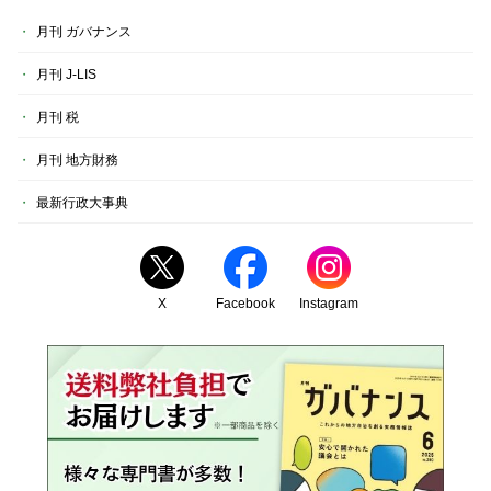
月刊 ガバナンス
月刊 J-LIS
月刊 税
月刊 地方財務
最新行政大事典
X
Facebook
Instagram