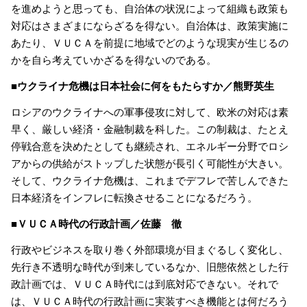
を進めようと思っても、自治体の状況によって組織も政策も
対応はさまざまにならざるを得ない。自治体は、政策実施に
あたり、ＶＵＣＡを前提に地域でどのような現実が生じるの
かを自ら考えていかざるを得ないのである。
■ウクライナ危機は日本社会に何をもたらすか／熊野英生
ロシアのウクライナへの軍事侵攻に対して、欧米の対応は素
早く、厳しい経済・金融制裁を科した。この制裁は、たとえ
停戦合意を決めたとしても継続され、エネルギー分野でロシ
アからの供給がストップした状態が長引く可能性が大きい。
そして、ウクライナ危機は、これまでデフレで苦しんできた
日本経済をインフレに転換させることになるだろう。
■ＶＵＣＡ時代の行政計画／佐藤 徹
行政やビジネスを取り巻く外部環境が目まぐるしく変化し、
先行き不透明な時代が到来しているなか、旧態依然とした行
政計画では、ＶＵＣＡ時代には到底対応できない。それで
は、ＶＵＣＡ時代の行政計画に実装すべき機能とは何だろう