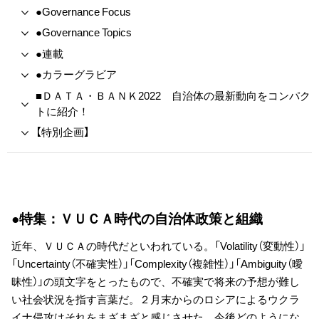
●Governance Focus
●Governance Topics
●連載
●カラーグラビア
■ＤＡＴＡ・ＢＡＮＫ2022 自治体の最新動向をコンパク
トに紹介！
【特別企画】
●特集：ＶＵＣＡ時代の自治体政策と組織
近年、ＶＵＣＡの時代だといわれている。「Volatility（変動性）」
「Uncertainty（不確実性）」「Complexity（複雑性）」「Ambiguity（曖
昧性）」の頭文字をとったもので、不確実で将来の予想が難し
い社会状況を指す言葉だ。２月末からのロシアによるウクラ
イナ侵攻はそれをまざまざと感じさせた。今後どのようにな