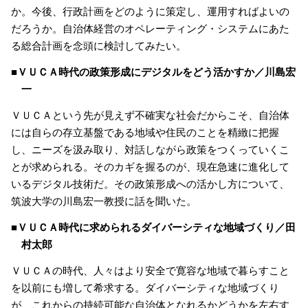
か。今後、行政計画をどのように策定し、運用すればよいの
だろうか。自治体経営のオペレーティング・システムにあた
る総合計画を念頭に検討してみたい。
■ＶＵＣＡ時代の政策形成にデジタルをどう活かすか／川島宏
一
ＶＵＣＡという先が見えず不確実な社会だからこそ、自治体
には自らの存立基盤である地域や住民のことを精緻に把握
し、ニーズを汲み取り、対話しながら政策をつくっていくこ
とが求められる。そのカギを握るのが、現在急速に進化して
いるデジタル技術だ。その政策形成への活かし方について、
筑波大学の川島宏一教授に話を聞いた。
■ＶＵＣＡ時代に求められるダイバーシティな地域づくり／田
村太郎
ＶＵＣＡの時代、人々はより安全で寛容な地域で暮らすこと
を以前にも増して希求する。ダイバーシティな地域づくり
が、これからの持続可能な自治体となれるかどうかを左右す