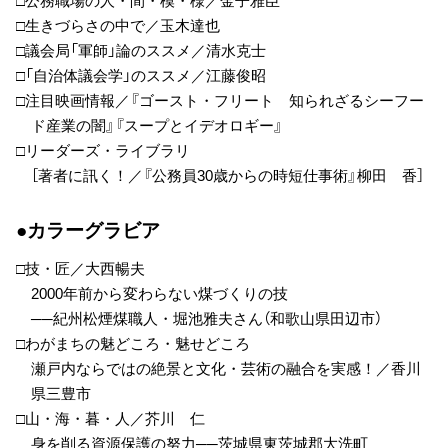
□公務職場の人・間・模・様／金子雅臣
□生きづらさの中で／玉木達也
□議会局「軍師」論のススメ／清水克士
□「自治体議会学」のススメ／江藤俊昭
□注目映画情報／『ゴースト・フリート 知られざるシーフー
ド産業の闇』『スープとイデオロギー』
□リーダーズ・ライブラリ
［著者に訊く！／『公務員30歳からの時短仕事術』柳田 香］
●カラーグラビア
□技・匠／大西暢夫
2000年前から変わらない煤づくりの技
──紀州松煙煤職人・堀池雅夫さん（和歌山県田辺市）
□わがまちの魅どころ・魅せどころ
瀬戸内ならではの絶景と文化・芸術の融合を実感！／香川
県三豊市
□山・海・暮・人／芥川 仁
身を削る資源保護の努力──茨城県東茨城郡大洗町