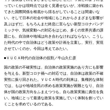
っていくかは現時点では全く見通せないが、冷戦後に築かれ
てきた国際関係を根底から揺るがしていることは間違いな
い。そして日本の社会や地域にもこれからさまざまな影響が
及ぶはずだ。もちろんまだ終息に至らない新型コロナパンデ
ミックや、気候変動への対応をはじめ、多くの世界共通の課
題にも、自治体や地域は向き合わなければならない。こうし
た時代の中で自治体はどう政策や計画を立案し、実行、実現
させていくのか。今回は考えてみたい。
■ＶＵＣＡ時代の自治体の役割／牛山久仁彦
国の政策の不確実性は、自治体の政策実施のあり方にも影響
を与える。新型コロナ禍への対応では、自治体は政策の不確
実性に振り回された。ＶＵＣＡ時代の到来は、集権的な体制
では、もはや地域住民の求める政策実施が困難となり、自治
体が国の政策方向をふまえつつも、自ら政策実施に責任を負
い、地域にとって最適な政策を実施していく体制を創ってい
くことを求めているのである。