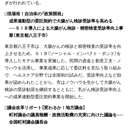
ぎが行われている。
□現場発！自治体の「政策開発」
成果連動型の委託契約で大腸がん検診受診率を高める
──ＳＩＢ導入による大腸がん検診・精密検査受診率向上事
業（東京都八王子市）
東京都八王子市は、大腸がんの検診と精密検査の受診率を向
上させるため、ＳＩＢ（ソーシャル・インパクト・ボンド）を
導入したモデル事業を実施した。民間の資金と創意工夫・ノ
ウハウを活用し、事業成果に応じて委託料を支払う取り組み
で、ヘルスケア分野では全国初の試みだ。受診率向上など効
果が認められたことから、市はノウハウを生かして大腸がん
検診の受診勧奨を継続するとともに、乳がん検診受診率向上
への成果連動型委託契約事業を開始した。
□議会改革リポート【変わるか！地方議会】
町村議会の議員報酬・政務活動費の充実に向けた議論を──
全国町村議会議長会