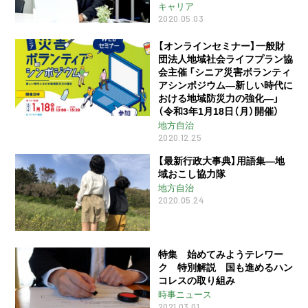
キャリア
2020.05.03
【オンラインセミナー】一般財
団法人地域社会ライフプラン協
会主催 「シニア災害ボランティ
アシンポジウム―新しい時代に
おける地域防災力の強化―」
（令和3年1月18日（月）開催）
地方自治
2020.12.25
【最新行政大事典】用語集―地
域おこし協力隊
地方自治
2020.05.24
特集 始めてみようテレワー
ク 特別解説 国も進めるハン
コレスの取り組み
時事ニュース
2021.03.01