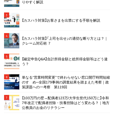
りやすく解説
3
【カスハラ対策】お客さまを出禁にする手順を解説
4
【カスハラ対策】「上司を出せ」の適切な断り方とは？｜
クレーム対応術 ７
5
【確定申告Q&A】合計所得金額と総所得金額等はどう違
う？
単なる“営業時間変更”で終わらせない窓口開庁時間短縮
6
のすゝめ─全国179事例の調査結果を踏まえた考察｜政
策課題への一考察 第119回
【103万円の壁→配偶者123万/大学生世代150万に】令和
7
7年改正で配偶者控除・扶養控除はどう変わる？｜地方
公務員のお金のリテラシー