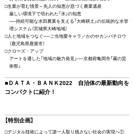
□生業が育む情景～先人の知恵が息づく農業遺産
厳しい環境下で培われた「水」の知恵
──持続可能な水田農業を支える「大崎耕土」の伝統的な水管
理システム（宮城県大崎地域）
□人と地域をつなぐ──ご当地愛キャラ／かのやカンパチロウ
（鹿児島県鹿屋市）
□クローズ・アップ
アートを通した「地域の魅力発見」──京都府亀岡市「霧の芸
術祭」
■ＤＡＴＡ・ＢＡＮＫ2022 自治体の最新動向を
コンパクトに紹介！
【特別企画】
□デジタル技術によって誰一人取り残さない社会の実現へ①