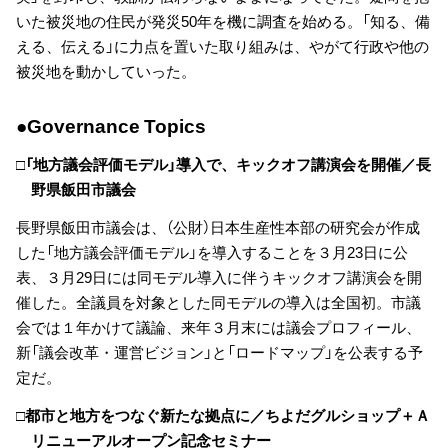
いた被災地の住民が発災50年を機に調査を始める。「知る、備
える、伝える」に力点を置いた取り組みは、やがて行政や他の
被災地を動かしていった。
●Governance Topics
□「地方議会評価モデル」導入で、キックオフ講演会を開催／長
野県飯田市議会
長野県飯田市議会は、（公財）日本生産性本部の研究会が作成
した「地方議会評価モデル」を導入することを３月23日に公
表、３月29日には同モデル導入に伴うキックオフ講演会を開
催した。全議員を対象とした同モデルの導入は全国初。市議
会では１年かけて議論、来年３月末には議会プロフィール、
新「議会改革・運営ビジョン」と「ロードマップ」を公表する予
定だ。
□都市と地方をつなぐ新たな拠点に／ちよだグルショップ＋Ａ
リニューアルオープン記念セミナー