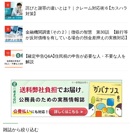
8
詫びと謝罪の違いとは？｜クレーム対応術６【カスハラ
対策】
9
金融機関調査（その２）｜徴収の智慧 第30話 【銀行等
が反対債権を有している場合の預金差押えの実務対応】
10
【確定申告Q&A】住民税の申告が必要な人・不要な人を
解説
雑誌から絞り込む