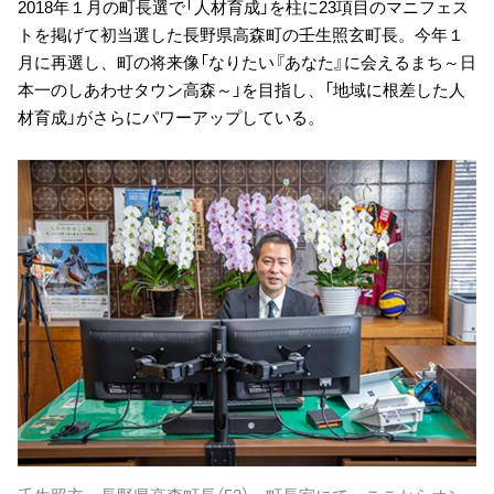
2018年１月の町長選で「人材育成」を柱に23項目のマニフェス
トを掲げて初当選した長野県高森町の壬生照玄町長。今年１
月に再選し、町の将来像「なりたい『あなた』に会えるまち～日
本一のしあわせタウン高森～」を目指し、「地域に根差した人
材育成」がさらにパワーアップしている。