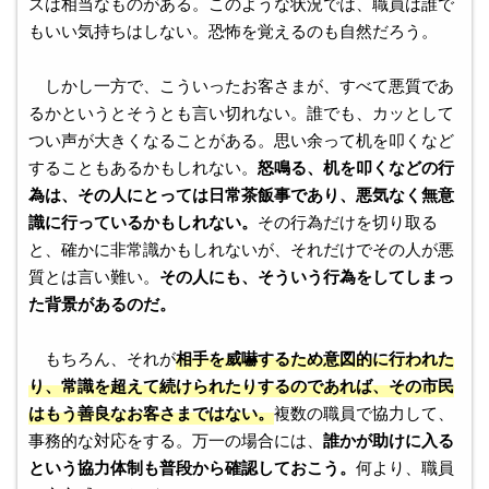
スは相当なものがある。このような状況では、職員は誰で
もいい気持ちはしない。恐怖を覚えるのも自然だろう。
しかし一方で、こういったお客さまが、すべて悪質であ
るかというとそうとも言い切れない。誰でも、カッとして
つい声が大きくなることがある。思い余って机を叩くなど
することもあるかもしれない。
怒鳴る、机を叩くなどの行
為は、その人にとっては日常茶飯事であり、悪気なく無意
識に行っているかもしれない。
その行為だけを切り取る
と、確かに非常識かもしれないが、それだけでその人が悪
質とは言い難い。
その人にも、そういう行為をしてしまっ
た背景があるのだ。
もちろん、それが
相手を威嚇するため意図的に行われた
り、常識を超えて続けられたりするのであれば、その市民
はもう善良なお客さまではない。
複数の職員で協力して、
事務的な対応をする。万一の場合には、
誰かが助けに入る
という協力体制も普段から確認しておこう。
何より、職員