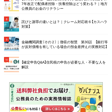
7年改正で配偶者控除・扶養控除はどう変わる？｜地方
公務員のお金のリテラシー
8
詫びと謝罪の違いとは？｜クレーム対応術６【カスハラ
対策】
9
金融機関調査（その２）｜徴収の智慧 第30話 【銀行等
が反対債権を有している場合の預金差押えの実務対応】
10
【確定申告Q&A】住民税の申告が必要な人・不要な人を
解説