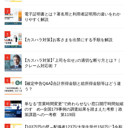
2
電子証明書とは？署名用と利用者証明用の違いをわか
りやすく解説
3
【カスハラ対策】お客さまを出禁にする手順を解説
4
【カスハラ対策】「上司を出せ」の適切な断り方とは？｜
クレーム対応術 ７
5
【確定申告Q&A】合計所得金額と総所得金額等はどう違
う？
単なる“営業時間変更”で終わらせない窓口開庁時間短縮
6
のすゝめ─全国179事例の調査結果を踏まえた考察｜政
策課題への一考察 第119回
【103万円の壁→配偶者123万/大学生世代150万に】令和
7