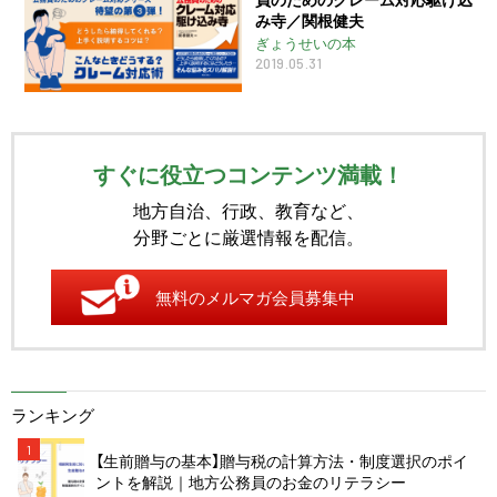
み寺／関根健夫
ぎょうせいの本
2019.05.31
すぐに役立つコンテンツ満載！
地方自治、行政、教育など、
分野ごとに厳選情報を配信。
無料のメルマガ会員募集中
ランキング
1
【生前贈与の基本】贈与税の計算方法・制度選択のポイ
ントを解説｜地方公務員のお金のリテラシー