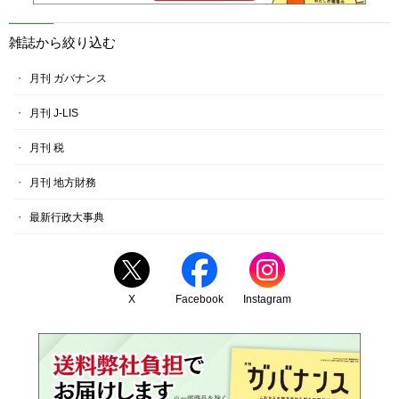
雑誌から絞り込む
月刊 ガバナンス
月刊 J-LIS
月刊 税
月刊 地方財務
最新行政大事典
X
Facebook
Instagram