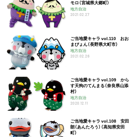
モロ（宮城県大郷町）
地方自治
2021.02.27
ご当地愛キャラ vol.110 おお
まぴょん（長野県大町市）
地方自治
2021.02.26
ご当地愛キャラ vol.109 から
す天狗のてんまる（奈良県山添
村）
地方自治
2020.12.11
ご当地愛キャラ vol.108 安田
朗（あんたろう）（高知県安田
町）