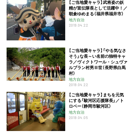
【ご当地愛キャラ】武将姿の妖
精が宣伝隊長として活躍中！／
朝倉ゆめまる（福井県福井市）
地方自治
2019.04.22
【ご当地愛キャラ】「やる気なさ
そう」な長～い名前の独特キャ
ラ／ヴィクトワール・シュヴァ
ルブラン村男Ⅲ世（長野県白馬
村）
地方自治
2019.04.22
【ご当地愛キャラ】まちを元気
にする「駿河区応援隊長」／ト
ロベー（静岡市駿河区）
地方自治
2019.04.05