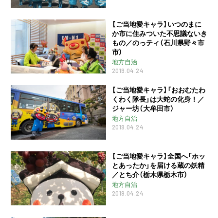
【ご当地愛キャラ】いつのまに
か市に住みついた不思議ないき
もの／のっティ（石川県野々市
市）
地方自治
2019.04.24
【ご当地愛キャラ】「おおむたわ
くわく隊長」は大蛇の化身！／
ジャー坊（大牟田市）
地方自治
2019.04.24
【ご当地愛キャラ】全国へ「ホッ
とあったか」を届ける蔵の妖精
／とち介（栃木県栃木市）
地方自治
2019.04.24