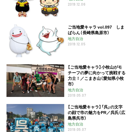
2019.12.06
ご当地愛キャラ vol.097 しま
ばらん（長崎県島原市）
地方自治
2019.12.05
【ご当地愛キャラ】小牧山がモ
チーフの夢に向かって挑戦する
力士！／こまき山（愛知県小牧
市）
地方自治
2019.05.07
【ご当地愛キャラ】「呉」の文字
の顔で市の魅力をPR／呉氏（広
島県呉市）
地方自治
2019.05.07