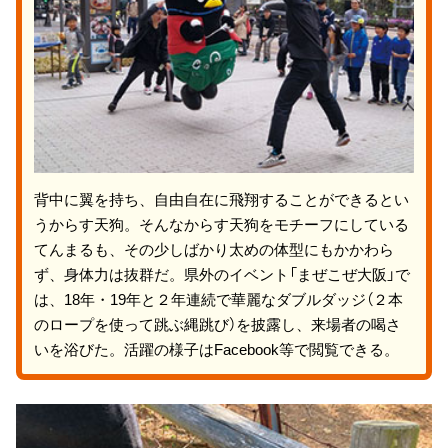
背中に翼を持ち、自由自在に飛翔することができるとい
うからす天狗。そんなからす天狗をモチーフにしている
てんまるも、その少しばかり太めの体型にもかかわら
ず、身体力は抜群だ。県外のイベント「まぜこぜ大阪」で
は、18年・19年と２年連続で華麗なダブルダッジ（２本
のロープを使って跳ぶ縄跳び）を披露し、来場者の喝さ
いを浴びた。活躍の様子はFacebook等で閲覧できる。