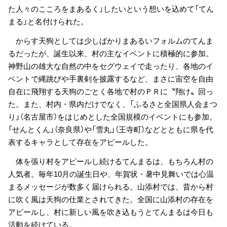
た人々のこころをまあるく」したいという想いを込めて「てん
まる」と名付けられた。
からす天狗としては少しばかりまあるいフォルムのてんま
るだったが、誕生以来、村の主なイベントに積極的に参加。
神野山の雄大な自然の中をセグウェイで走ったり、各地のイ
ベントで縄跳びや手裏剣を披露するなど、まさに宙空を自由
自在に飛翔する天狗のごとく各地で村のＰＲに〝翔け〟回っ
た。また、村内・県内だけでなく、「ふるさと全国県人会まつ
り」（名古屋市）をはじめとした全国規模のイベントにも参加。
「せんとくん」（奈良県）や「雪丸」（王寺町）などとともに県を代
表するキャラとして存在をアピールした。
体を張り村をアピールし続けるてんまるは、もちろん村の
人気者。毎年10月の誕生日や、年賀状・暑中見舞いでは心温
まるメッセージが数多く届けられる。山添村では、昔から村
に吹く風は天狗の仕業とされてきた。全国に山添村の存在を
アピールし、村に新しい風を吹き込もうとてんまるは今日も
活動を続けている。