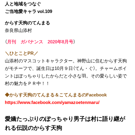
人と地域をつなぐ
ご当地愛キャラ vol.109
からす天狗のてんまる
奈良県山添村
（
月刊 ガバナンス 2020年8月号
）
＼ひとことPR／
山添村のマスコットキャラクター。神野山に住むからす天狗
がモチーフで、誕生日は10月９日（てん・ぐ）。チャームポイ
ントはぽっちゃりしたからだと小さな羽。その愛らしい姿で
村の魅力をＰＲ中！！
◆からす天狗のてんまる＆こてんまるのFacebook
https://www.facebook.com/yamazoetenmaru/
愛嬌たっぷりのぽっちゃり男子は村に語り継が
れる伝説のからす天狗