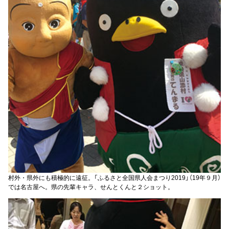
村外・県外にも積極的に遠征。「ふるさと全国県人会まつり2019」（19年９月）
では名古屋へ。県の先輩キャラ、せんとくんと２ショット。