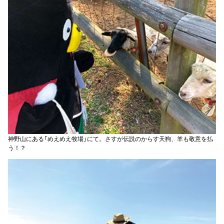
神野山にある「めえめえ牧場」にて。さすが伝説のからす天狗、羊も敬意を払
う！？