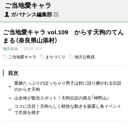
ご当地愛キャラ
ガバナンス編集部
ご当地愛キャラ vol.109 からす天狗のてん
まる（奈良県山添村）
2020.12.11
地方自治
ご当地愛キャラ
まちづくり
地方公務員
目次
愛嬌たっぷりのぽっちゃり男子は村に語り継がれる伝説
のからす天狗
山全体が観光スポット！天狗伝説の残る「神野山」
ココに注目！天狗らしく軽快な動きを披露し各イベント
で爪痕を残す