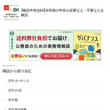
10
【確定申告Q&A】住民税の申告が必要な人・不要な人を
解説
雑誌から絞り込む
月刊 ガバナンス
月刊 J-LIS
月刊 税
月刊 地方財務