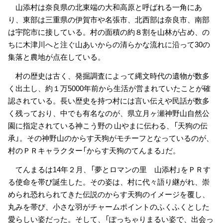
山添村は奈良県の北東端の大和高原と呼ばれる一角にあ
り、東部は三重県の伊賀市や名張市、北西部は奈良市、南部
は宇陀市に接している。村の面積の約８割を山林が占め、の
ちに木津川へと注ぐ山あいからの清らかな流れに沿って30の
集落と農地が点在している。
村の歴史は古く、発掘調査によって縄文時代の遺物が数多
く出土し、約１万5000年前から生活が営まれていたことが確
認されている。長い歴史を持つ村には言い伝えや民話が数多
く残っており、中でも有名なのが、県立月ヶ瀬神野山自然公
園に指定されている神こう野の 山やまに伝わる、「天狗の伝
承」。その神野山のからす天狗がモチーフとなっているのが、
村のＰＲキャラクター「からす天狗のてんまる」だ。
てんまるは14年２月、「夢とロマンの里 山添村」をＰＲす
る使命を帯び誕生した。その姿は、村に代々語り継がれ、崇
められ恐れられてきた伝説のからす天狗のイメージを覆し、
丸みを帯び、小さな羽がチャームポイントのふくふくとした
愛らしい姿だった。そして、「ぽっちゃりまるい姿で、出会っ