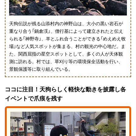
天狗伝説が残る山添村内の神野山は、大小の黒い岩石が
重なり合う「鍋倉渓」、僧行基によって建立されたと伝え
られる「神野寺」、羊とふれ合うことができる「めえめえ牧
場」など人気スポットが集まる、村の観光の中心地だ。ま
た、関西屈指の星空スポットとして、多くの人が天体観
測に訪れる。村では、草刈り等の環境保全活動を行い、
景観保護等に取り組んでいる。
ココに注目！天狗らしく軽快な動きを披露し各
イベントで爪痕を残す