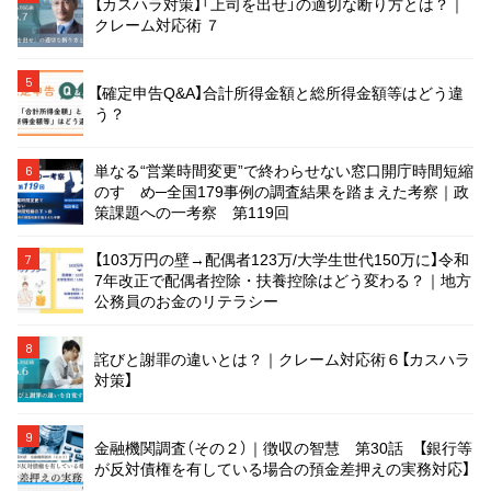
【カスハラ対策】「上司を出せ」の適切な断り方とは？｜
クレーム対応術 ７
5
【確定申告Q&A】合計所得金額と総所得金額等はどう違
う？
単なる“営業時間変更”で終わらせない窓口開庁時間短縮
6
のすゝめ─全国179事例の調査結果を踏まえた考察｜政
策課題への一考察 第119回
【103万円の壁→配偶者123万/大学生世代150万に】令和
7
7年改正で配偶者控除・扶養控除はどう変わる？｜地方
公務員のお金のリテラシー
8
詫びと謝罪の違いとは？｜クレーム対応術６【カスハラ
対策】
9
金融機関調査（その２）｜徴収の智慧 第30話 【銀行等
が反対債権を有している場合の預金差押えの実務対応】