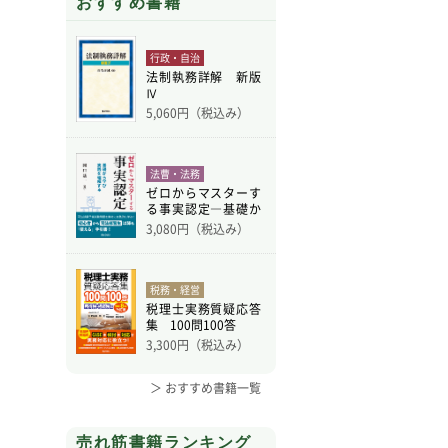
おすすめ書籍
行政・自治
法制執務詳解 新版
Ⅳ
5,060
円（税込み）
法曹・法務
ゼロからマスターす
る事実認定―基礎か
ら学
3,080
円（税込み）
税務・経営
税理士実務質疑応答
集 100問100答
3,300
円（税込み）
＞ おすすめ書籍一覧
売れ筋書籍ランキング