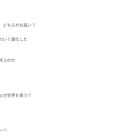
どちらがお高い？
もはかわいく進化した
呼ぶのか
が世界を救う!?
ージ