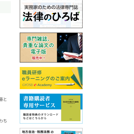
藤と
わち