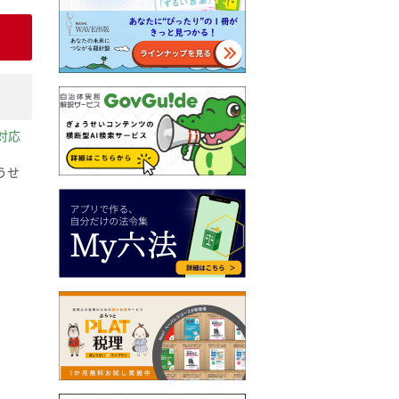
対応
うせ