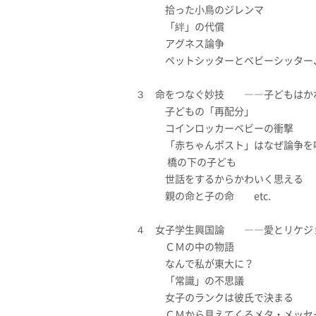
拾った小鳥のジレンマ
「絆」の代償
アグネス論争
ペットシッターとベビーシッター、
３ 命をつなぐ妙技 ――子ど
子どもの「再配分」
コインロッカーベビーの衝撃
「赤ちゃんポスト」はなぜ論争を
橋の下の子ども
世話をするからかわいく思える
親の命と子の命 etc.
４ 女子学生興国論 ――愛とリケジョ
ＣＭの中の物語
なんで私が東大に？
「常識」の不思議
女子のランクは彼氏で決まる
ＣＭから見えてくるメタ・メッセ