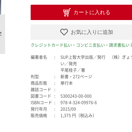
カートに入れる
お気に入りに追加
クレジットカード払い・コンビニ支払い・請求書払い 
編著者名
SUP上智大学出版／発行 （株）ぎょ
い／発売
平尾桂子／著
判型
新書・272ページ
商品形態
単行本
雑誌コード
図書コード
5300243-00-000
ISBNコード
978-4-324-09976-6
発行年月
2015/09
販売価格
1,375 円（税込み）