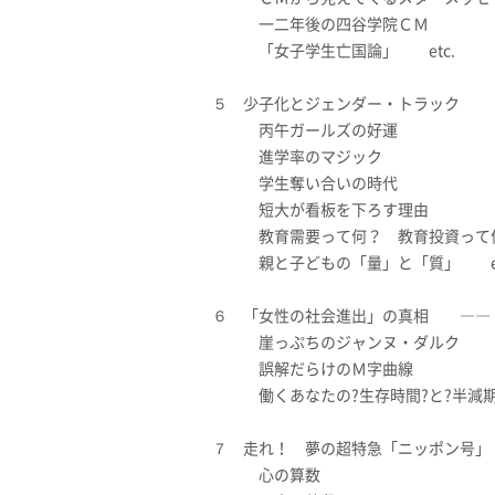
一二年後の四谷学院ＣＭ
「女子学生亡国論」 etc.
５ 少子化とジェンダー・トラック 
丙午ガールズの好運
進学率のマジック
学生奪い合いの時代
短大が看板を下ろす理由
教育需要って何？ 教育投資って
親と子どもの「量」と「質」 et
６ 「女性の社会進出」の真相 ――
崖っぷちのジャンヌ・ダルク
誤解だらけのＭ字曲線
働くあなたの?生存時間?と?半減期? 
７ 走れ！ 夢の超特急「ニッポン号」
心の算数