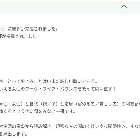
行）に書評が掲載されました。
評が掲載されました。
性にとって生きることはいまだ厳しい戦いである。
いえる女性のワーク・ライフ・バランスを改めて問い直す！
男性／女性）と世代（親／子）と階層（富める者／貧しい者）の利害葛
論するという他に類をみない一冊です。
常生活の事象から読み解き、親密な人の間の＜絆＞や＜関係性＞、すな
を見出します。