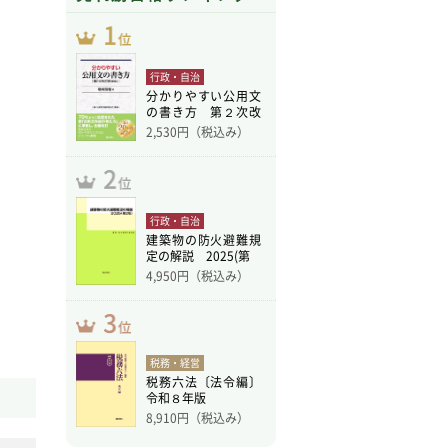
行政・自治
分かりやすい公用文
の書き方 第２次改
訂版
2,530
円（税込み）
行政・自治
建築物の防火避難規
定の解説 2025(第
4,950
円（税込み）
税務・経営
税務六法〔法令編〕
令和８年版
8,910
円（税込み）