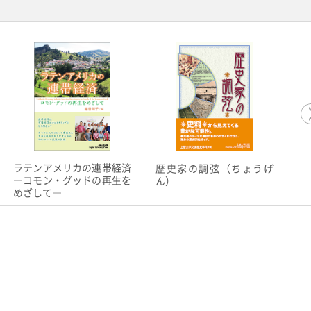
ラテンアメリカの連帯経済
歴史家の調弦（ちょうげ
《
―コモン・グッドの再生を
ん）
リ
めざして―
ン