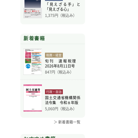
「見えざる手」と
「見えざる心」
1,375
円（税込み）
新着書籍
税務・経営
旬刊 速報税理
2026年8月11日号
847
円（税込み）
行政・自治
国土交通省機構関係
法令集 令和８年版
5,060
円（税込み）
＞ 新着書籍一覧