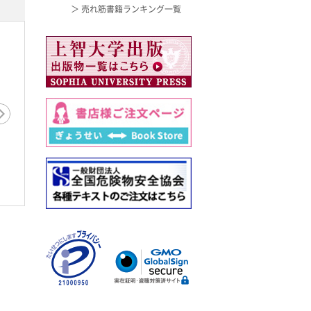
＞ 売れ筋書籍ランキング一覧
現代
悪魔のロベール》とパ
近世画譜と中国絵画
・オペラ座―19世紀グラ
ド・オペラ…