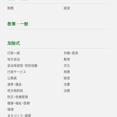
税務
経営
教養・一般
加除式
行政一般
労働
・
経済
地方自治
教育
自治体経営
・
官民協働
文化
行政サービス
税務
公務員
経営
選挙
・
議会
法曹
地方税財政
法務
防災
・
危機管理
健康
・
福祉
・
医療
環境
まちづくり
・
建築