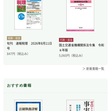
税務・経営
行政・自治
旬刊 速報税理 2026年8月11日
国土交通省機構関係法令集 令和
号
８年版
847
円（税込み）
5,060
円（税込み）
＞ 新着書籍一覧
おすすめ書籍