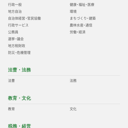
行政一般
健康
・
福祉
・
医療
地方自治
環境
自治体経営
・
官民協働
まちづくり
・
建築
行政サービス
農林水産
・
通信
公務員
労働
・
経済
選挙
・
議会
地方税財政
防災
・
危機管理
法曹・法務
法曹
法務
教育・文化
教育
文化
税務・経営