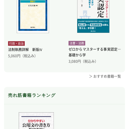
法曹・法務
行政・自治
ゼロからマスターする事実認定―
法制執務詳解 新版Ⅳ
基礎から学
5,060
円（税込み）
3,080
円（税込み）
＞ おすすめ書籍一覧
売れ筋書籍ランキング