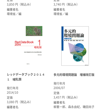
定価
定価
3,850 円（税込み）
3,740 円（税込み）
編著者名
編著者名
環境省／編
環境省／編
レッドデータブック２０１４
多元的環境問題論 増補改訂版
１ 哺乳類
発行年月
2006/07
発行年月
2014/10
定価
3,457 円（税込み）
定価
3,080 円（税込み）
編著者名
柳憲一郎、森永由紀、磯田尚子
編著者名