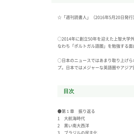
☆「週刊読書人」（2016年5月20日発
○2014年に創立50年を迎えた上智大
なわち「ポルトガル語圏」を勉強する面
○日本のニュースではあまり取り上げら
プ。日本ではメジャーな英語圏やアジア
目次
●第１章 振り返る
1 大航海時代
2 黒い南大西洋
3 ブラジルの民主化