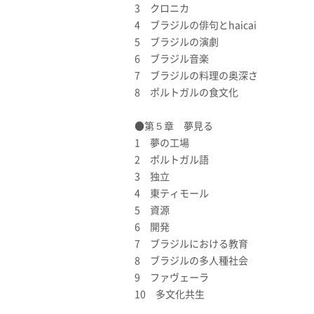
3 クロニカ
4 ブラジルの俳句とhaicai
5 ブラジルの演劇
6 ブラジル音楽
7 ブラジルの料理の奥深さ
8 ポルトガルの食文化
●第５章 夢見る
1 夢の工場
2 ポルトガル語
3 独立
4 東ティモール
5 資源
6 開発
7 ブラジルにおける教育
8 ブラジルの多人種社会
9 ファヴェーラ
10 多文化共生