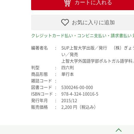
カートに入れる
お気に入りに追加
クレジットカード払い・コンビニ支払い・請求書払い 
編著者名
SUP上智大学出版／発行 （株）ぎょ
い／発売
上智大学外国語学部ポルトガル語学科
判型
四六判
商品形態
単行本
雑誌コード
図書コード
5300246-00-000
ISBNコード
978-4-324-10016-5
発行年月
2015/12
販売価格
2,200 円（税込み）