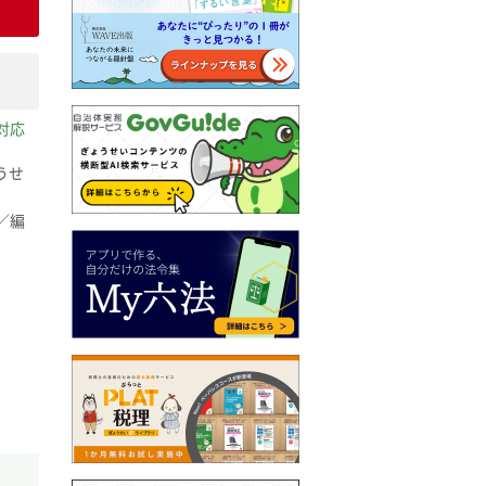
対応
うせ
／編