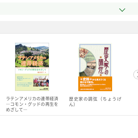
ラテンアメリカの連帯経済
歴史家の調弦（ちょうげ
《
―コモン・グッドの再生を
ん）
リ
めざして―
ン