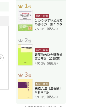
行政・自治
分かりやすい公用文
の書き方 第２次改
訂版
2,530
円（税込み）
行政・自治
建築物の防火避難規
定の解説 2025(第
4,950
円（税込み）
現代
悪魔のロベール》とパ
近世画譜と中国絵画
・オペラ座―19世紀グラ
税務・経営
ド・オペラ…
税務六法〔法令編〕
令和８年版
8,910
円（税込み）