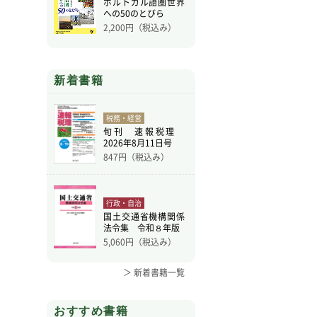
ポルトガル語圏世界
への50のとびら
2,200
円（税込み）
新着書籍
税務・経営
旬刊 速報税理
2026年8月11日号
847
円（税込み）
行政・自治
国土交通省機構関係
法令集 令和８年版
5,060
円（税込み）
＞ 新着書籍一覧
おすすめ書籍