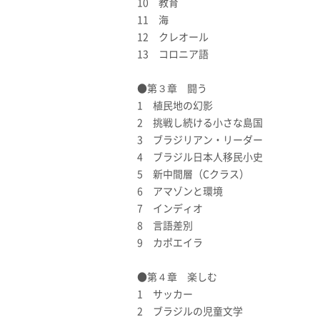
10 教育
11 海
12 クレオール
13 コロニア語
●第３章 闘う
1 植民地の幻影
2 挑戦し続ける小さな島国
3 ブラジリアン・リーダー
4 ブラジル日本人移民小史
5 新中間層（Cクラス）
6 アマゾンと環境
7 インディオ
8 言語差別
9 カポエイラ
●第４章 楽しむ
1 サッカー
2 ブラジルの児童文学