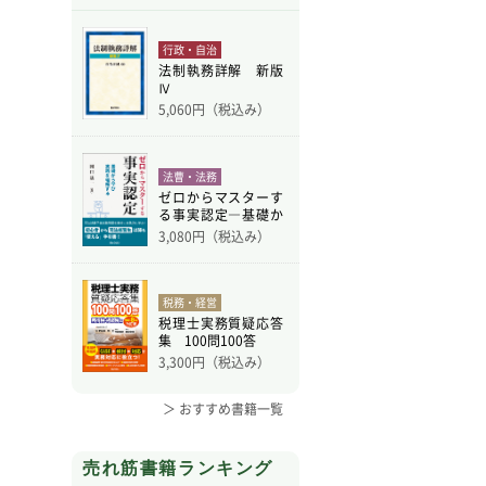
行政・自治
法制執務詳解 新版
Ⅳ
5,060
円（税込み）
法曹・法務
ゼロからマスターす
る事実認定―基礎か
ら学
3,080
円（税込み）
税務・経営
税理士実務質疑応答
集 100問100答
3,300
円（税込み）
＞ おすすめ書籍一覧
売れ筋書籍ランキング