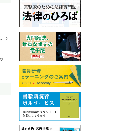
域、す
ッ