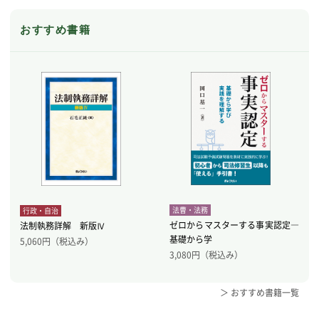
おすすめ書籍
法曹・法務
行政・自治
ゼロからマスターする事実認定―
法制執務詳解 新版Ⅳ
基礎から学
5,060
円（税込み）
3,080
円（税込み）
＞ おすすめ書籍一覧