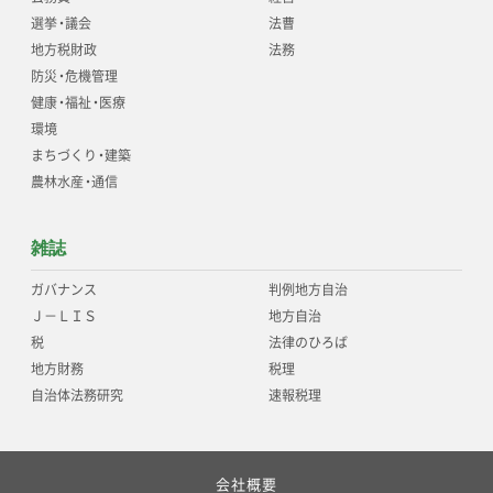
選挙
・
議会
法曹
地方税財政
法務
防災
・
危機管理
健康
・
福祉
・
医療
環境
まちづくり
・
建築
農林水産
・
通信
雑誌
ガバナンス
判例地方自治
Ｊ－ＬＩＳ
地方自治
税
法律のひろば
地方財務
税理
自治体法務研究
速報税理
会社概要