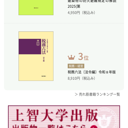
建築物の防火避難規定の解説
2025(第
4,950
円（税込み）
税務・経営
税務六法〔法令編〕令和８年版
8,910
円（税込み）
＞ 売れ筋書籍ランキング一覧