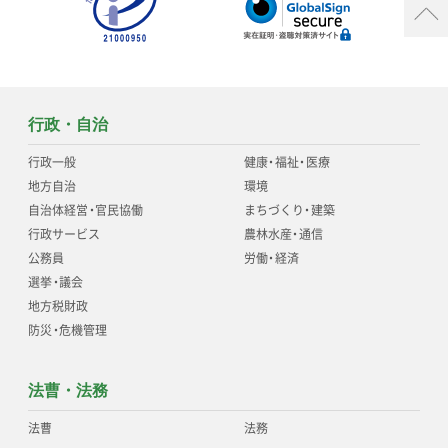
行政・自治
行政一般
健康
・
福祉
・
医療
地方自治
環境
自治体経営
・
官民協働
まちづくり
・
建築
行政サービス
農林水産
・
通信
公務員
労働
・
経済
選挙
・
議会
地方税財政
防災
・
危機管理
法曹・法務
法曹
法務