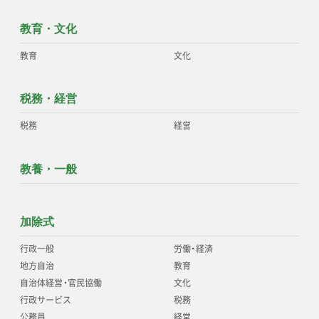
教育・文化
教育
文化
税務・経営
税務
経営
教養・一般
加除式
行政一般
労働
・
経済
地方自治
教育
自治体経営
・
官民協働
文化
行政サービス
税務
公務員
経営