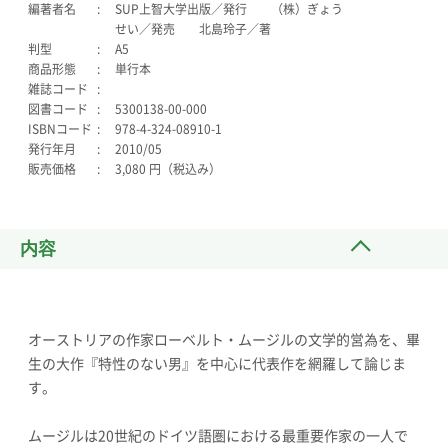
編著者名
SUP上智大学出版／発行 （株）ぎょう
せい／発売 北島玲子／著
判型
A5
商品形態
単行本
雑誌コード
図書コード
5300138-00-000
ISBNコード
978-4-324-08910-1
発行年月
2010/05
販売価格
3,080 円（税込み）
内容
オーストリアの作家ローベルト・ムージルの文学的営為を、畢
生の大作『特性のない男』を中心に代表作を網羅して論じま
す。
ムージルは20世紀のドイツ語圏における最重要作家の一人で