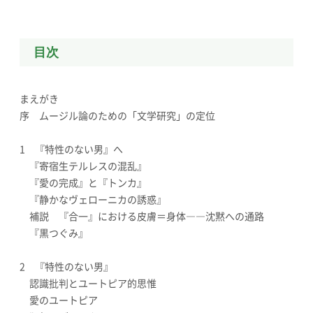
目次
まえがき
序 ムージル論のための「文学研究」の定位
1 『特性のない男』へ
『寄宿生テルレスの混乱』
『愛の完成』と『トンカ』
『静かなヴェローニカの誘惑』
補説 『合一』における皮膚＝身体――沈黙への通路
『黒つぐみ』
2 『特性のない男』
認識批判とユートピア的思惟
愛のユートピア