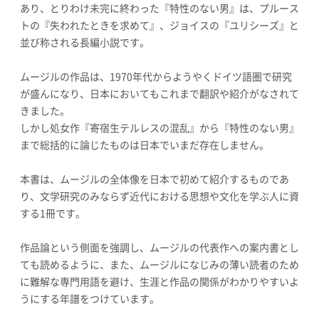
あり、とりわけ未完に終わった『特性のない男』は、プルース
トの『失われたときを求めて』、ジョイスの『ユリシーズ』と
並び称される長編小説です。
ムージルの作品は、1970年代からようやくドイツ語圏で研究
が盛んになり、日本においてもこれまで翻訳や紹介がなされて
きました。
しかし処女作『寄宿生テルレスの混乱』から『特性のない男』
まで総括的に論じたものは日本でいまだ存在しません。
本書は、ムージルの全体像を日本で初めて紹介するものであ
り、文学研究のみならず近代における思想や文化を学ぶ人に資
する1冊です。
作品論という側面を強調し、ムージルの代表作への案内書とし
ても読めるように、また、ムージルになじみの薄い読者のため
に難解な専門用語を避け、生涯と作品の関係がわかりやすいよ
うにする年譜をつけています。