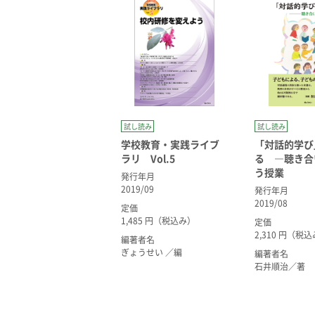
試し読み
試し読み
学校教育・実践ライブ
「対話的学び
ラリ Vol.5
る ―聴き合
う授業
発行年月
2019/09
発行年月
2019/08
定価
1,485 円（税込み）
定価
2,310 円（税
編著者名
ぎょうせい ／編
編著者名
石井順治／著