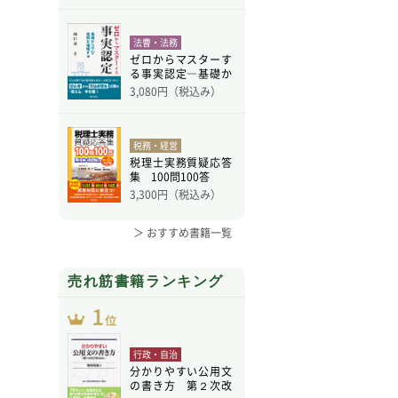
法曹・法務
ゼロからマスターす
る事実認定―基礎か
ら学
3,080
円（税込み）
税務・経営
税理士実務質疑応答
集 100問100答
3,300
円（税込み）
＞ おすすめ書籍一覧
売れ筋書籍ランキング
行政・自治
分かりやすい公用文
の書き方 第２次改