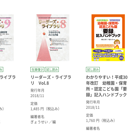
み
在庫僅少
試し読み
試し読み
ライブラ
リーダーズ・ライブラ
わかりやすい！平成30
リ Vol.8
年改訂 幼稚園・保育
所・認定こども園「要
発行年月
録」記入ハンドブック
2018/11
発行年月
定価
2018/11
込み）
1,485 円（税込み）
定価
編著者名
1,760 円（税込み）
編
ぎょうせい ／編
編著者名