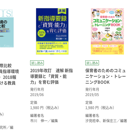
試し読み
試し読み
国際比較
2019年改訂 速解 新指
保育者のためのコミュ
教員指導環境
導要録と「資質・能
ニケーション・トレー
）2018報
力」を育む評価
ニングBOOK
ける教員
発行年月
発行年月
2019/06
2019/05
定価
定価
1,980 円（税込み）
1,980 円（税込み）
込み）
編著者名
編著者名
市川 伸一／編集
汐見稔幸、新保庄三／編著
究所／編