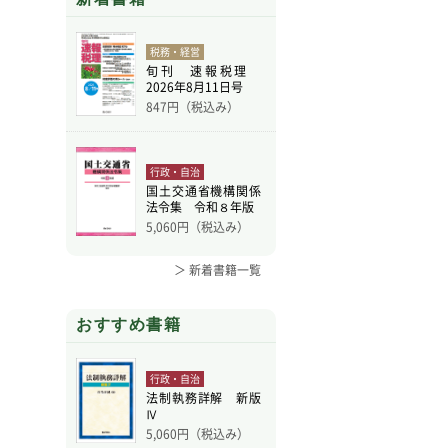
税務・経営
旬刊 速報税理
2026年8月11日号
847
円（税込み）
行政・自治
国土交通省機構関係
法令集 令和８年版
5,060
円（税込み）
＞ 新着書籍一覧
おすすめ書籍
行政・自治
法制執務詳解 新版
Ⅳ
5,060
円（税込み）