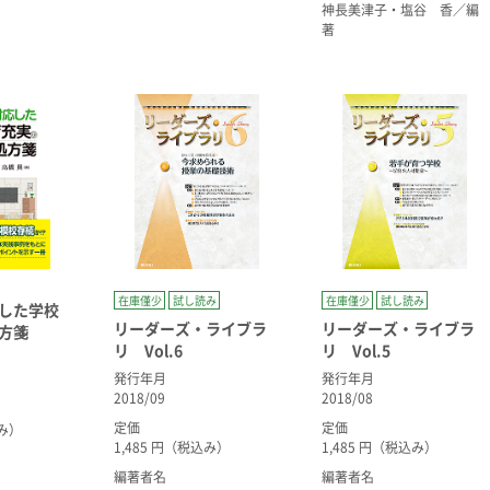
神長美津子・塩谷 香／編
著
在庫僅少
試し読み
在庫僅少
試し読み
した学校
リーダーズ・ライブラ
リーダーズ・ライブラ
方箋
リ Vol.6
リ Vol.5
発行年月
発行年月
2018/09
2018/08
定価
定価
込み）
1,485 円（税込み）
1,485 円（税込み）
編著者名
編著者名