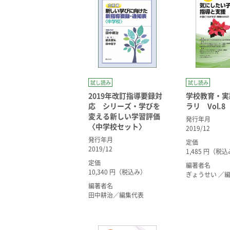
試し読み
試し読み
2019年改訂指導要録対
学校教育・実
応 シリーズ・学びを
ラリ Vol.8
変える新しい学習評価
発行年月
〈中学校セット〉
2019/12
発行年月
定価
2019/12
1,485 円（税
定価
編著者名
10,340 円（税込み）
ぎょうせい ／
編著者名
田中耕治／編集代表