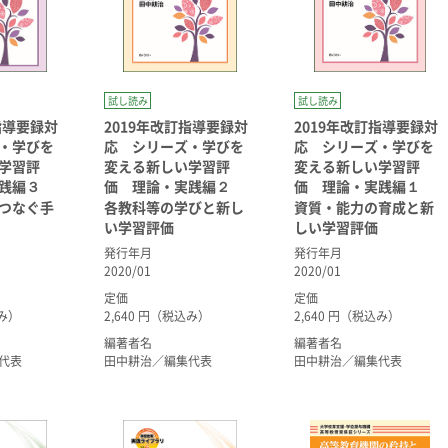
試し読み
試し読み
指導要録対
2019年改訂指導要録対
2019年改訂指導要録対
・学びを
応 シリーズ・学びを
応 シリーズ・学びを
学習評
変える新しい学習評
変える新しい学習評
実践編３
価 理論・実践編２
価 理論・実践編１
つなぐ手
各教科等の学びと新し
資質・能力の育成と新
い学習評価
しい学習評価
発行年月
発行年月
2020/01
2020/01
定価
定価
込み）
2,640 円（税込み）
2,640 円（税込み）
編著者名
編著者名
代表
田中耕治／編集代表
田中耕治／編集代表