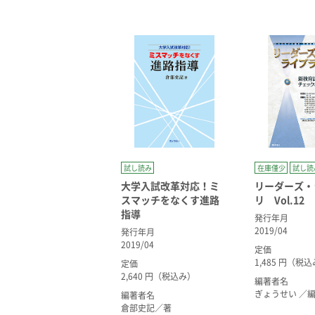
試し読み
在庫僅少
試し読
大学入試改革対応！ミ
リーダーズ・
スマッチをなくす進路
リ Vol.12
指導
発行年月
2019/04
発行年月
2019/04
定価
1,485 円（税
定価
2,640 円（税込み）
編著者名
ぎょうせい ／
編著者名
倉部史記／著