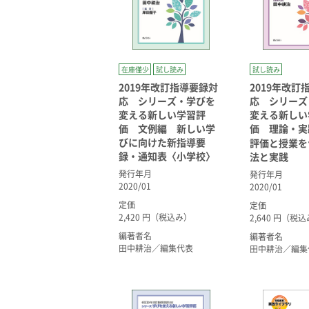
在庫僅少
試し読み
試し読み
2019年改訂指導要録対
2019年改訂
応 シリーズ・学びを
応 シリーズ
変える新しい学習評
変える新しい
価 文例編 新しい学
価 理論・
びに向けた新指導要
評価と授業を
録・通知表〈小学校〉
法と実践
発行年月
発行年月
2020/01
2020/01
定価
定価
2,420 円（税込み）
2,640 円（税
編著者名
編著者名
田中耕治／編集代表
田中耕治／編集