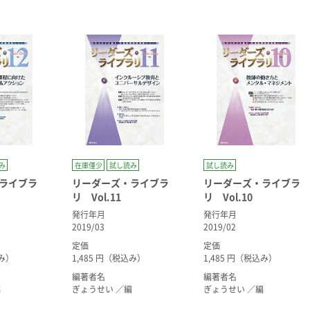
み
在庫僅少
試し読み
試し読み
ライブラ
リーダーズ・ライブラ
リーダーズ・ライブラ
リ Vol.11
リ Vol.10
発行年月
発行年月
2019/03
2019/02
定価
定価
込み）
1,485 円（税込み）
1,485 円（税込み）
編著者名
編著者名
編
ぎょうせい ／編
ぎょうせい ／編