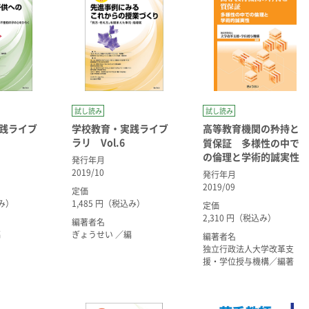
試し読み
試し読み
践ライブ
学校教育・実践ライブ
高等教育機関の矜持と
ラリ Vol.6
質保証 多様性の中で
の倫理と学術的誠実性
発行年月
2019/10
発行年月
2019/09
定価
込み）
1,485 円（税込み）
定価
2,310 円（税込み）
編著者名
編
ぎょうせい ／編
編著者名
独立行政法人大学改革支
援・学位授与機構／編著