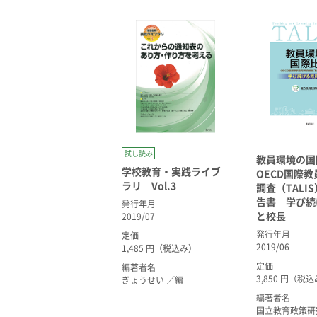
試し読み
教員環境の
学校教育・実践ライブ
OECD国際
ラリ Vol.3
調査（TALIS
告書 学び続
発行年月
と校長
2019/07
発行年月
定価
2019/06
1,485 円（税込み）
定価
編著者名
3,850 円（税
ぎょうせい ／編
編著者名
国立教育政策研