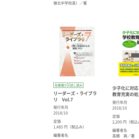
嶺北中学校長）／著
在庫僅少
試し読み
少子化に対応
リーダーズ・ライブラ
教育充実の処
リ Vol.7
発行年月
発行年月
2018/10
2018/10
定価
定価
2,200 円（税
1,485 円（税込み）
編著者名
編著者名
高橋 興／著