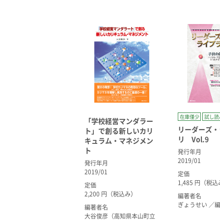
在庫僅少
試し読
「学校経営マンダラー
リーダーズ・
ト」で創る新しいカリ
リ Vol.9
キュラム・マネジメン
ト
発行年月
2019/01
発行年月
2019/01
定価
1,485 円（税
定価
2,200 円（税込み）
編著者名
ぎょうせい ／
編著者名
大谷俊彦（高知県本山町立