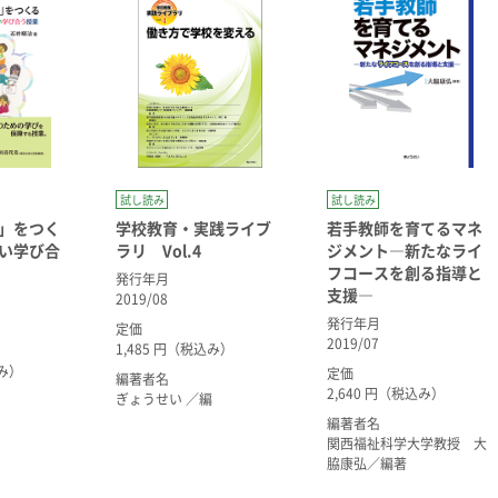
試し読み
試し読み
」をつく
学校教育・実践ライブ
若手教師を育てるマネ
い学び合
ラリ Vol.4
ジメント―新たなライ
フコースを創る指導と
発行年月
支援―
2019/08
発行年月
定価
2019/07
1,485 円（税込み）
込み）
定価
編著者名
2,640 円（税込み）
ぎょうせい ／編
編著者名
関西福祉科学大学教授 大
脇康弘／編著