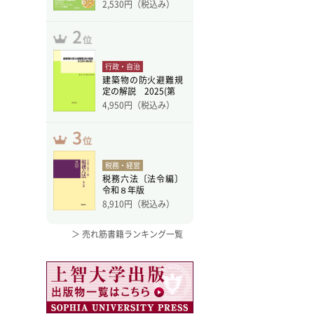
訂版
2,530
円（税込み）
行政・自治
建築物の防火避難規
定の解説 2025(第
4,950
円（税込み）
税務・経営
税務六法〔法令編〕
令和８年版
8,910
円（税込み）
＞ 売れ筋書籍ランキング一覧