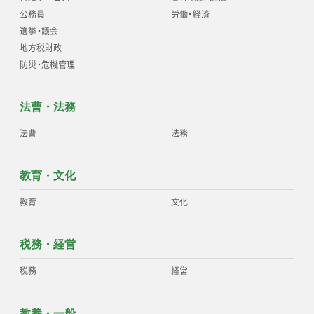
公務員
労働
・
経済
選挙
・
議会
地方税財政
防災
・
危機管理
法曹・法務
法曹
法務
教育・文化
教育
文化
税務・経営
税務
経営
教養・一般