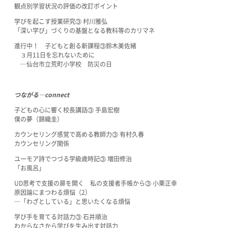
観点別学習状況の評価の改訂ポイント
学びを起こす授業研究③ 村川雅弘
「深い学び」づくりの基盤となる教科等のカリマネ
進行中！ 子どもと創る新課程③鈴木美佐緒
３月11日を忘れないために
─仙台市立荒町小学校 防災の日
つながる―connect
子どもの心に響く校長講話③ 手島宏樹
僕の夢（錦織圭）
カウンセリング感覚で高める教師力③ 有村久春
カウンセリング関係
ユーモア詩でつづる学級歳時記③ 増田修治
「お風呂」
UD思考で支援の扉を開く 私の支援者手帳から③ 小栗正幸
原因論にまつわる煩悩（2）
─「わざとしている」と思いたくなる煩悩
学び手を育てる対話力③ 石井順治
わからなさから学びを生み出す対話力