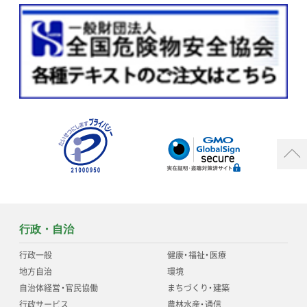
行政・自治
行政一般
健康
・
福祉
・
医療
地方自治
環境
自治体経営
・
官民協働
まちづくり
・
建築
行政サービス
農林水産
・
通信