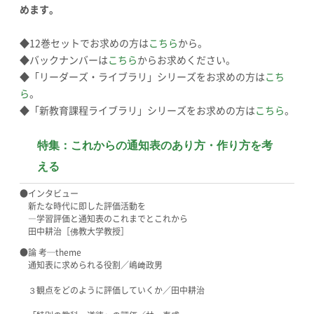
めます。
◆12巻セットでお求めの方は
こちら
から。
◆バックナンバーは
こちら
からお求めください。
◆「リーダーズ・ライブラリ」シリーズをお求めの方は
こち
ら
。
◆「新教育課程ライブラリ」シリーズをお求めの方は
こちら
。
特集：これからの通知表のあり方・作り方を考
える
●インタビュー
新たな時代に即した評価活動を
―学習評価と通知表のこれまでとこれから
田中耕治［佛教大学教授］
●論 考─theme
通知表に求められる役割／嶋﨑政男
３観点をどのように評価していくか／田中耕治