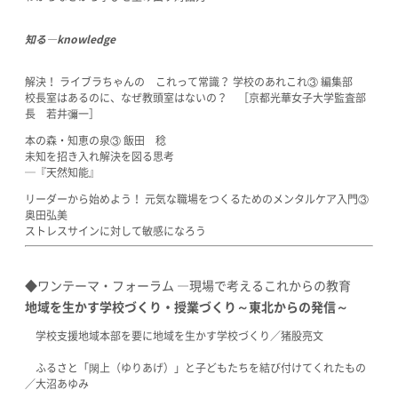
知る―knowledge
解決！ ライブラちゃんの これって常識？ 学校のあれこれ③ 編集部
校長室はあるのに、なぜ教頭室はないの？ ［京都光華女子大学監査部
長 若井彌一］
本の森・知恵の泉③ 飯田 稔
未知を招き入れ解決を図る思考
─『天然知能』
リーダーから始めよう！ 元気な職場をつくるためのメンタルケア入門③
奥田弘美
ストレスサインに対して敏感になろう
◆ワンテーマ・フォーラム ―現場で考えるこれからの教育
地域を生かす学校づくり・授業づくり～東北からの発信～
学校支援地域本部を要に地域を生かす学校づくり／猪股亮文
ふるさと「閖上（ゆりあげ）」と子どもたちを結び付けてくれたもの
／大沼あゆみ