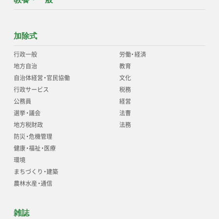
加除式
行政一般
労働
・
経済
地方自治
教育
自治体経営
・
官民協働
文化
行政サービス
税務
公務員
経営
選挙
・
議会
法曹
地方税財政
法務
防災
・
危機管理
健康
・
福祉
・
医療
環境
まちづくり
・
建築
農林水産
・
通信
雑誌