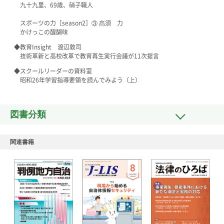
九十九里、69歳、硝子職人
スポーツの力［season2］③ 髙須 力
かけっこの醍醐味
◆教育Insight 渡辺敦司
技術革新と高校改革で教育再生実行会議が11次提言
◆スクールリーダーの資料室
昭和26年学習指導要領を読んでみよう（上）
図書分類
関連書籍