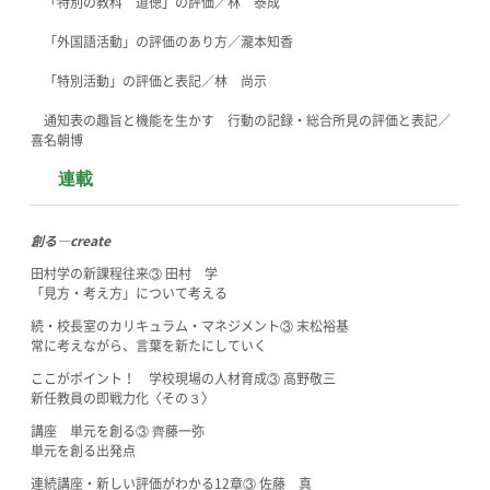
「特別の教科 道徳」の評価／林 泰成
「外国語活動」の評価のあり方／瀧本知香
「特別活動」の評価と表記／林 尚示
通知表の趣旨と機能を生かす 行動の記録・総合所見の評価と表記／
喜名朝博
連載
創る―create
田村学の新課程往来③ 田村 学
「見方・考え方」について考える
続・校長室のカリキュラム・マネジメント③ 末松裕基
常に考えながら、言葉を新たにしていく
ここがポイント！ 学校現場の人材育成③ 高野敬三
新任教員の即戦力化〈その３〉
講座 単元を創る③ 齊藤一弥
単元を創る出発点
連続講座・新しい評価がわかる12章③ 佐藤 真