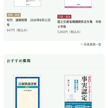
税務・経営
行政・自治
旬刊 速報税理 2026年8月11日
国土交通省機構関係法令集 令和
号
８年版
847
円（税込み）
5,060
円（税込み）
＞ 新着書籍一覧
おすすめ書籍