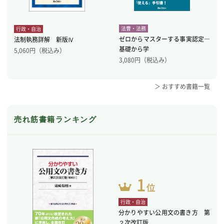
法曹・法務
行政・自治
ゼロからマスターする事実認定―
法制執務詳解 新版Ⅳ
基礎から学
5,060
円（税込み）
3,080
円（税込み）
＞ おすすめ書籍一覧
売れ筋書籍ランキング
行政・自治
分かりやすい公用文の書き方 第
２次改訂版