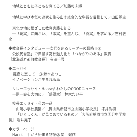
地域とともに子どもを育てる／加藤與志輝
地域に学び本気の追究を生み出す総合的な学習を目指して／山田麗圭
東北の地に根ざした教育実践を創る
─「現実」に向かい、「事実」を重んじ、「真実」を求める／吉村敏
之
◆教育長インタビュー ―次代を創るリーダーの戦略Ⅱ③
「公設民営塾」で目指す高校魅力化と「つながりのある」教育
［北海道寿都町教育長］ 有田千尋
◆エッセイ
離島に恋して！③ 鯨本あつこ
イノベーションが生まれる島
リレーエッセイ・Hooray! わたしのGOODニュース
一期一会を大切に／［落語家］ 林家たい平
校長エッセイ・私の一品
山陽小学校農園／［岡山県赤磐市立山陽小学校長］ 坪井秀樹
「ひろしくん」が見つめているもの／［大阪府柏原市立国分中学校
長］ 岩井晃子
◆カラーページ
Hands 手から始まる物語③ 関 健作