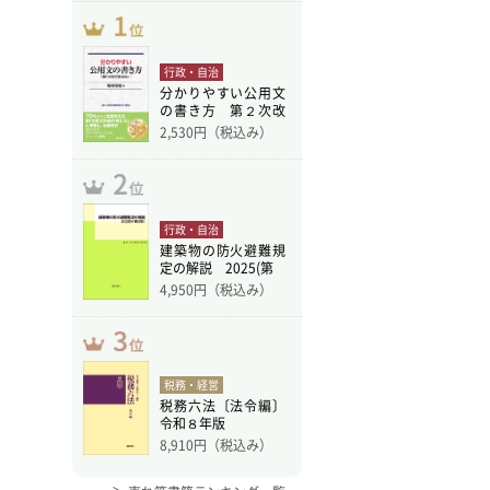
行政・自治
分かりやすい公用文
の書き方 第２次改
訂版
2,530
円（税込み）
行政・自治
建築物の防火避難規
定の解説 2025(第
4,950
円（税込み）
税務・経営
税務六法〔法令編〕
令和８年版
8,910
円（税込み）