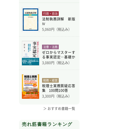
行政・自治
法制執務詳解 新版
Ⅳ
5,060
円（税込み）
法曹・法務
ゼロからマスターす
る事実認定―基礎か
ら学
3,080
円（税込み）
税務・経営
税理士実務質疑応答
集 100問100答
3,300
円（税込み）
＞ おすすめ書籍一覧
売れ筋書籍ランキング