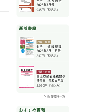
月刊 地方自治
４月号
月号
月号
2025年7月号
935
円（税込み）
新着書籍
税務・経営
旬刊 速報税理
2026年8月11日号
847
円（税込み）
行政・自治
国土交通省機構関係
法令集 令和８年版
5,060
円（税込み）
＞ 新着書籍一覧
おすすめ書籍