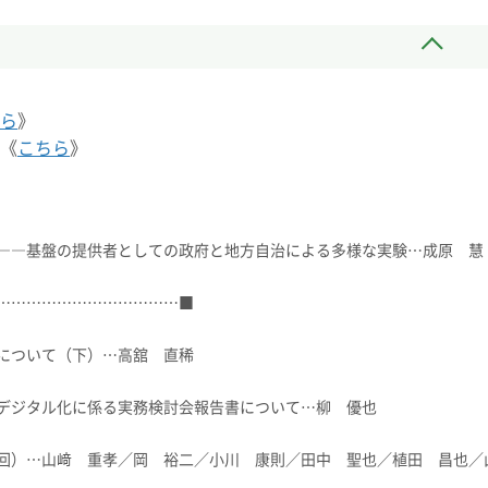
ら
》
《
こちら
》
――基盤の提供者としての政府と地方自治による多様な実験…成原 慧
………………………………■
について（下）…高舘 直稀
デジタル化に係る実務検討会報告書について…柳 優也
回）…山﨑 重孝／岡 裕二／小川 康則／田中 聖也／植田 昌也／