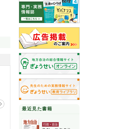
最近見た書籍
行政・自治
月刊 地方自治 2026年
月刊 地
刊 地方自治 2026年