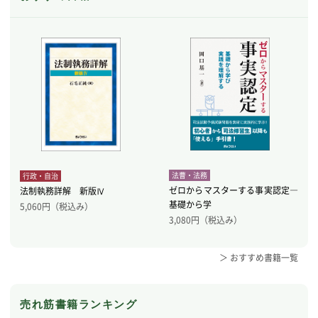
法曹・法務
行政・自治
ゼロからマスターする事実認定―
法制執務詳解 新版Ⅳ
基礎から学
5,060
円（税込み）
3,080
円（税込み）
＞ おすすめ書籍一覧
売れ筋書籍ランキング