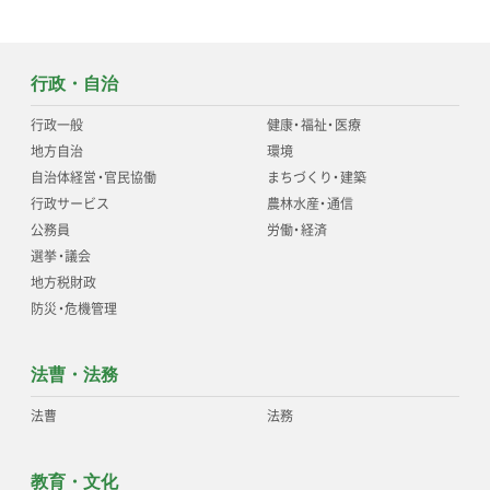
行政・自治
行政一般
健康
・
福祉
・
医療
地方自治
環境
自治体経営
・
官民協働
まちづくり
・
建築
行政サービス
農林水産
・
通信
公務員
労働
・
経済
選挙
・
議会
地方税財政
防災
・
危機管理
法曹・法務
法曹
法務
教育・文化