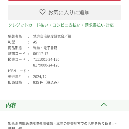
お気に入りに追加
クレジットカード払い・コンビニ支払い・請求書払い 対応
編著者名
地方自治制度研究会／編
判型
A5
商品形態
雑誌・電子書籍
雑誌コード
06117-12
図書コード
7111001-24-120
8179000-24-120
ISBNコード
発行年月
2024/12
販売価格
935 円（税込み）
内容
緊急消防援助隊部隊運用概論～本年の能登地方での活動を振り返る～…
笹野 健