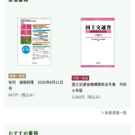
税務・経営
行政・自治
旬刊 速報税理 2026年8月11日
国土交通省機構関係法令集 令和
号
８年版
847
円（税込み）
5,060
円（税込み）
＞ 新着書籍一覧
おすすめ書籍