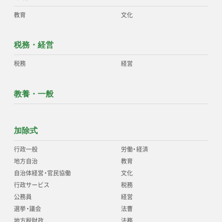
教育
文化
税務・経営
税務
経営
教養・一般
加除式
行政一般
労働
・
経済
地方自治
教育
自治体経営
・
官民協働
文化
行政サービス
税務
公務員
経営
選挙
・
議会
法曹
地方税財政
法務