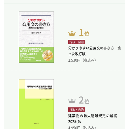
行政・自治
分かりやすい公用文の書き方 第
２次改訂版
2,530
円（税込み）
行政・自治
建築物の防火避難規定の解説
2025(第
4,950
円（税込み）