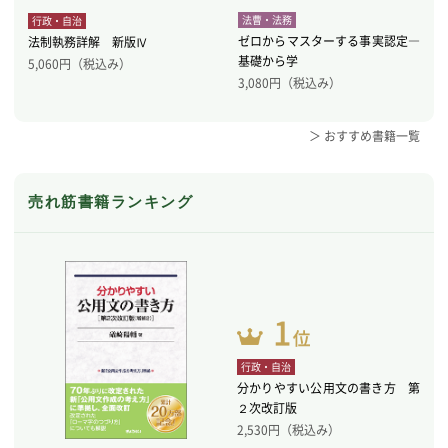
法曹・法務
行政・自治
ゼロからマスターする事実認定―
法制執務詳解 新版Ⅳ
基礎から学
5,060
円（税込み）
3,080
円（税込み）
＞ おすすめ書籍一覧
売れ筋書籍ランキング
行政・自治
分かりやすい公用文の書き方 第
２次改訂版
2,530
円（税込み）