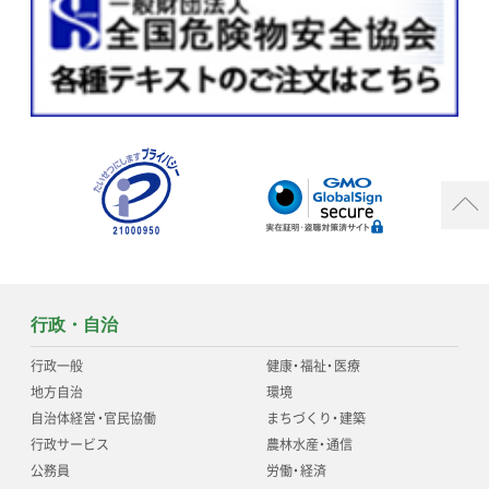
行政・自治
行政一般
健康
・
福祉
・
医療
地方自治
環境
自治体経営
・
官民協働
まちづくり
・
建築
行政サービス
農林水産
・
通信
公務員
労働
・
経済