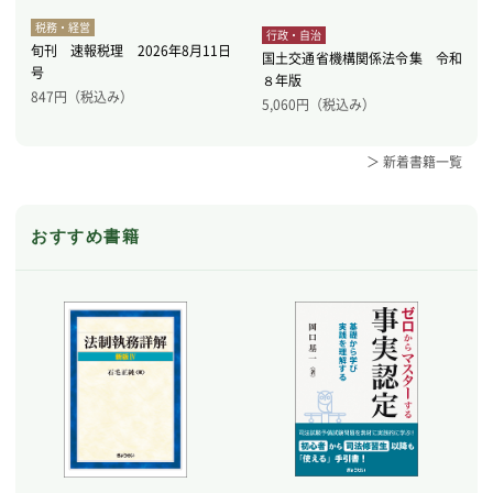
税務・経営
行政・自治
旬刊 速報税理 2026年8月11日
国土交通省機構関係法令集 令和
号
８年版
847
円（税込み）
5,060
円（税込み）
＞ 新着書籍一覧
おすすめ書籍