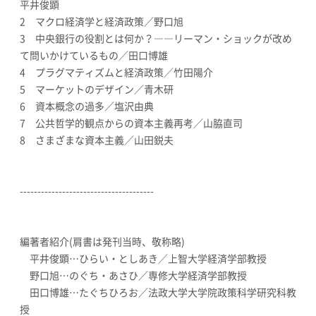
平井俊顕
2 マクロ経済学と経済政策／野口旭
3 中央銀行の役割とは何か？――リーマン・ショックが改め
て問いかけているもの／田口博雄
4 プラグマティズムと経済政策／竹田陽介
5 マーケットのデザイン／青木研
6 資本概念の過多／塩沢由典
7 公共哲学的観点からの資本主義再考／山脇直司
8 さまざまな資本主義／山田鋭夫
--------------------------------------
編著者紹介(肩書は発刊当時、敬称略)
平井俊顕…ひらい・としあき／上智大学経済学部教授
野口旭…のぐち・あさひ／専修大学経済学部教授
田口博雄…たぐちひろお／法政大学大学院政策科学研究科教
授