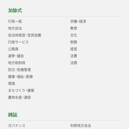
加除式
行政一般
労働
・
経済
地方自治
教育
自治体経営
・
官民協働
文化
行政サービス
税務
公務員
経営
選挙
・
議会
法曹
地方税財政
法務
防災
・
危機管理
健康
・
福祉
・
医療
環境
まちづくり
・
建築
農林水産
・
通信
雑誌
ガバナンス
判例地方自治