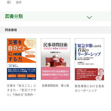
安〕 ほか
図書分類
関連書籍
災害を「自分ごと」に
民事尋問技術 第５版
緊急事態における首長
する力～「防災ワクチ
のリーダーシップ
ン」で始める“主体的…