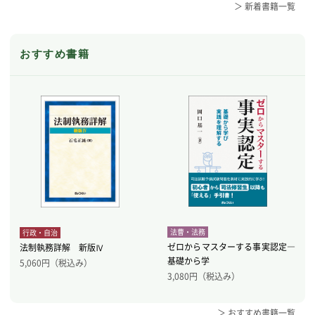
＞ 新着書籍一覧
おすすめ書籍
法曹・法務
行政・自治
ゼロからマスターする事実認定―
法制執務詳解 新版Ⅳ
基礎から学
5,060
円（税込み）
3,080
円（税込み）
＞ おすすめ書籍一覧