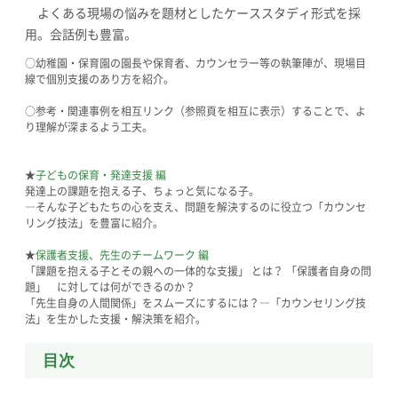
よくある現場の悩みを題材としたケーススタディ形式を採
用。会話例も豊富。
○幼稚園・保育園の園長や保育者、カウンセラー等の執筆陣が、現場目
線で個別支援のあり方を紹介。
○参考・関連事例を相互リンク（参照頁を相互に表示）することで、よ
り理解が深まるよう工夫。
★
子どもの保育・発達支援 編
発達上の課題を抱える子、ちょっと気になる子。
―そんな子どもたちの心を支え、問題を解決するのに役立つ「カウンセ
リング技法」を豊富に紹介。
★
保護者支援、先生のチームワーク 編
「課題を抱える子とその親への一体的な支援」 とは？ 「保護者自身の問
題」 に対しては何ができるのか？
「先生自身の人間関係」をスムーズにするには？―「カウンセリング技
法」を生かした支援・解決策を紹介。
目次