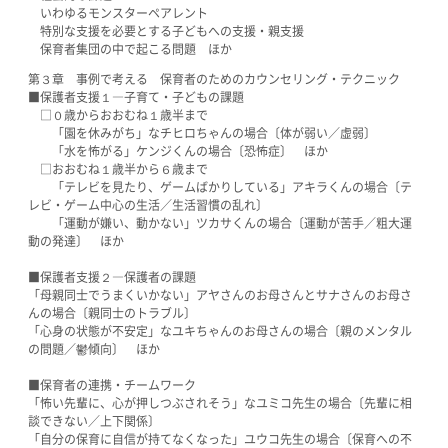
いわゆるモンスターペアレント
特別な支援を必要とする子どもへの支援・親支援
保育者集団の中で起こる問題 ほか
第３章 事例で考える 保育者のためのカウンセリング・テクニック
■保護者支援１―子育て・子どもの課題
□０歳からおおむね１歳半まで
「園を休みがち」なチヒロちゃんの場合〔体が弱い／虚弱〕
「水を怖がる」ケンジくんの場合〔恐怖症〕 ほか
□おおむね１歳半から６歳まで
「テレビを見たり、ゲームばかりしている」アキラくんの場合〔テ
レビ・ゲーム中心の生活／生活習慣の乱れ〕
「運動が嫌い、動かない」ツカサくんの場合〔運動が苦手／粗大運
動の発達〕 ほか
■保護者支援２―保護者の課題
「母親同士でうまくいかない」アヤさんのお母さんとサナさんのお母さ
んの場合〔親同士のトラブル〕
「心身の状態が不安定」なユキちゃんのお母さんの場合〔親のメンタル
の問題／鬱傾向〕 ほか
■保育者の連携・チームワーク
「怖い先輩に、心が押しつぶされそう」なユミコ先生の場合〔先輩に相
談できない／上下関係〕
「自分の保育に自信が持てなくなった」ユウコ先生の場合〔保育への不