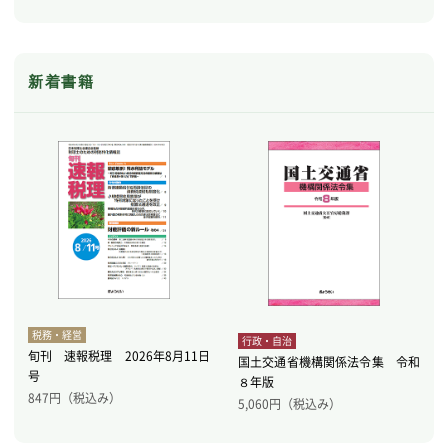
新着書籍
税務・経営
行政・自治
旬刊 速報税理 2026年8月11日
国土交通省機構関係法令集 令和
号
８年版
847
円（税込み）
5,060
円（税込み）