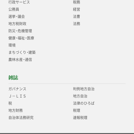
行政サービス
税務
公務員
経営
選挙
・
議会
法曹
地方税財政
法務
防災
・
危機管理
健康
・
福祉
・
医療
環境
まちづくり
・
建築
農林水産
・
通信
雑誌
ガバナンス
判例地方自治
Ｊ－ＬＩＳ
地方自治
税
法律のひろば
地方財務
税理
自治体法務研究
速報税理