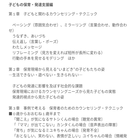
子どもの保育・発達支援編
第１章 子どもと関わるカウンセリング・テクニック
ペーシング（雰囲気合わせ）、ミラーリング（言葉合わせ、動作合わ
せ）
うなずき、あいづち
伝え返し（言葉し・ポーズ）
わたしメッセージ
リフレーミング（見方を変えれば短所が長所に変わる）
行動の手本を見せるモデリング ほか
第２章 保育現場から見える“いまどき”の子どもたちの姿
―生活できない・遊べない・生きられない―
子どもの発達に影響を及ぼす社会的な課題
保育現場におけるカウンセリングニーズから見た子どもの実態
発達的視点から見た子どもの姿
第３章 事例で考える 保育者のためのカウンセリング・テクニック
■０歳からおおむね１歳半まで
「聞こえ」が気になるサトシくんの場合〔聴覚の異常〕
「『ママ』が出てこない」カンタくんの場合〔音声表出の障害〕
「育ち」が気になるミユキちゃんの場合〔発育不全〕
「おとなしい、笑わない、表情が乏しい」ユイちゃんの場合〔情緒発