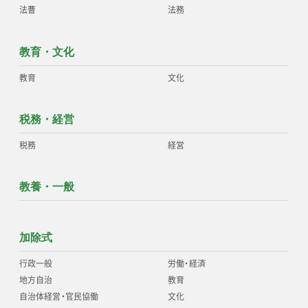
法曹
法務
教育・文化
教育
文化
税務・経営
税務
経営
教養・一般
加除式
行政一般
労働
・
経済
地方自治
教育
自治体経営
・
官民協働
文化