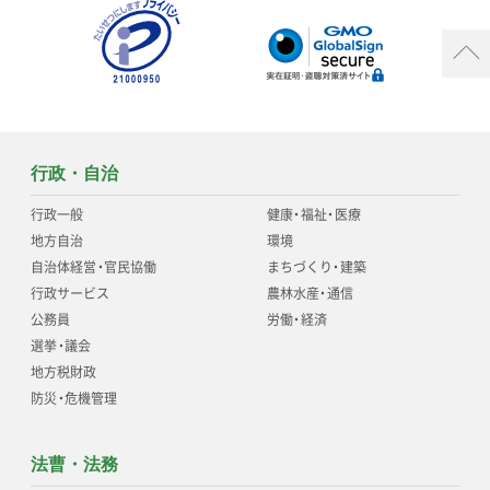
行政・自治
行政一般
健康
・
福祉
・
医療
地方自治
環境
自治体経営
・
官民協働
まちづくり
・
建築
行政サービス
農林水産
・
通信
公務員
労働
・
経済
選挙
・
議会
地方税財政
防災
・
危機管理
法曹・法務