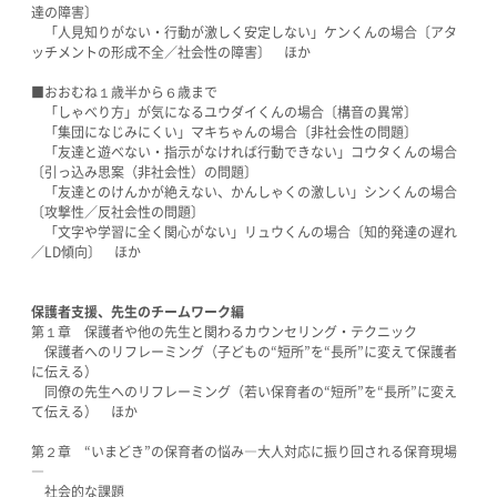
達の障害〕
「人見知りがない・行動が激しく安定しない」ケンくんの場合〔アタ
ッチメントの形成不全／社会性の障害〕 ほか
■おおむね１歳半から６歳まで
「しゃべり方」が気になるユウダイくんの場合〔構音の異常〕
「集団になじみにくい」マキちゃんの場合〔非社会性の問題〕
「友達と遊べない・指示がなければ行動できない」コウタくんの場合
〔引っ込み思案（非社会性）の問題〕
「友達とのけんかが絶えない、かんしゃくの激しい」シンくんの場合
〔攻撃性／反社会性の問題〕
「文字や学習に全く関心がない」リュウくんの場合〔知的発達の遅れ
／LD傾向〕 ほか
保護者支援、先生のチームワーク編
第１章 保護者や他の先生と関わるカウンセリング・テクニック
保護者へのリフレーミング（子どもの“短所”を“長所”に変えて保護者
に伝える）
同僚の先生へのリフレーミング（若い保育者の“短所”を“長所”に変え
て伝える） ほか
第２章 “いまどき”の保育者の悩み―大人対応に振り回される保育現場
―
社会的な課題