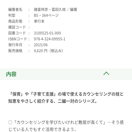
編著者名
諸富祥彦・冨田久枝 ／編著
判型
B5・364ページ
商品形態
単行本
雑誌コード
図書コード
3100525-01-000
ISBNコード
978-4-324-09955-1
発行年月
2015/06
販売価格
4,620 円（税込み）
内容
「保育」や「子育て支援」の場で使えるカウンセリングの技と
知恵をやさしく紹介する、二編一対のシリーズ。
○「カウンセリングを学びたいけれど敷居が高くて」―そう感
じている人でもすぐ活用できるよう、