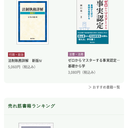
法曹・法務
行政・自治
ゼロからマスターする事実認定―
法制執務詳解 新版Ⅳ
基礎から学
5,060
円（税込み）
3,080
円（税込み）
＞ おすすめ書籍一覧
売れ筋書籍ランキング