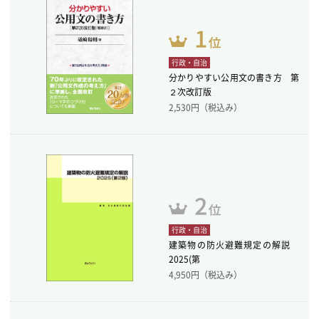
行政・自治
分かりやすい公用文の書き方 第
２次改訂版
2,530
円（税込み）
行政・自治
建築物の防火避難規定の解説
2025(第
4,950
円（税込み）