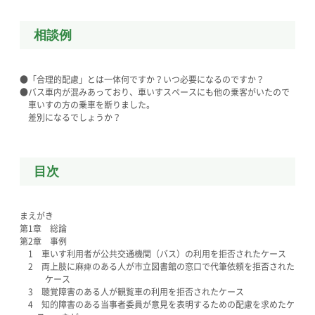
相談例
●「合理的配慮」とは一体何ですか？いつ必要になるのですか？
●バス車内が混みあっており、車いすスペースにも他の乗客がいたので
車いすの方の乗車を断りました。
差別になるでしょうか？
目次
まえがき
第1章 総論
第2章 事例
1 車いす利用者が公共交通機関（バス）の利用を拒否されたケース
2 両上肢に麻痺のある人が市立図書館の窓口で代筆依頼を拒否された
ケース
3 聴覚障害のある人が観覧車の利用を拒否されたケース
4 知的障害のある当事者委員が意見を表明するための配慮を求めたケ