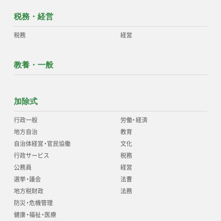
税務・経営
税務
経営
教養・一般
加除式
行政一般
労働
・
経済
地方自治
教育
自治体経営
・
官民協働
文化
行政サービス
税務
公務員
経営
選挙
・
議会
法曹
地方税財政
法務
防災
・
危機管理
健康
・
福祉
・
医療