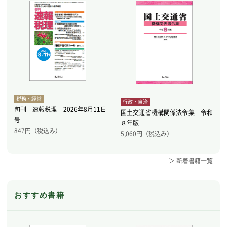
税務・経営
行政・自治
旬刊 速報税理 2026年8月11日
国土交通省機構関係法令集 令和
号
８年版
847
円（税込み）
5,060
円（税込み）
＞ 新着書籍一覧
おすすめ書籍