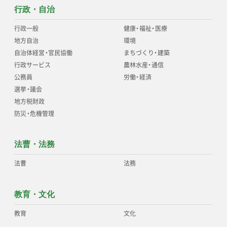
行政・自治
行政一般
健康
・
福祉
・
医療
地方自治
環境
自治体経営
・
官民協働
まちづくり
・
建築
行政サービス
農林水産
・
通信
公務員
労働
・
経済
選挙
・
議会
地方税財政
防災
・
危機管理
法曹・法務
法曹
法務
教育・文化
教育
文化