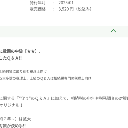
発行年月
2025/01
販売価格
3,520 円（税込み）
に数回の中級【★★】、
たＱ＆Ａ!!
相続対策に取り組む税理士向け
る大多数の税理士、上級のＱ＆Ａは相続税専門の税理士向け
に関する『“守り”のＱ＆Ａ』に加えて、相続税の申告や税務調査の対策
オリジナル!!
和７年～）は拡大
策が決め手!!