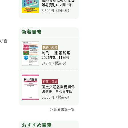
相続実務に強くなる
難易度別８２問 “守
3,520
円（税込み）
新着書籍
が否
税務・経営
旬刊 速報税理
2026年8月11日号
847
円（税込み）
行政・自治
国土交通省機構関係
法令集 令和８年版
5,060
円（税込み）
＞ 新着書籍一覧
おすすめ書籍