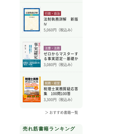
行政・自治
法制執務詳解 新版
Ⅳ
5,060
円（税込み）
法曹・法務
ゼロからマスターす
る事実認定―基礎か
ら学
3,080
円（税込み）
税務・経営
税理士実務質疑応答
集 100問100答
3,300
円（税込み）
＞ おすすめ書籍一覧
売れ筋書籍ランキング