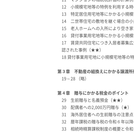
12 小規模宅地等の特例を利用する
13 特定居住用宅地等にかかる小規
14 二世帯住宅の敷地を継ぐ場合の
15 老人ホームへの入所により空き
16 貸付事業用宅地等にかかる小規
17 賃貸共同住宅につき入居者募集
認された事例（★★）
18 貸付事業用宅地に小規模宅地等の
第３章 不動産の組換えにかかる譲渡所
19～28 （略）
第４章 贈与にかかる税金のポイント
29 生前贈与と名義預金（★★）
30 配偶者への2,000万円贈与（★）
31 海外居住者への生前贈与の注意点
32 暦年課税の贈与税の令和６年以
33 相続時精算課税制度の概要と令