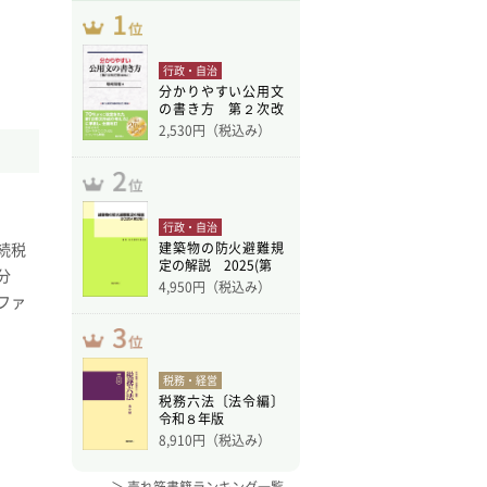
行政・自治
分かりやすい公用文
の書き方 第２次改
訂版
2,530
円（税込み）
行政・自治
建築物の防火避難規
続税
定の解説 2025(第
分
4,950
円（税込み）
ファ
税務・経営
税務六法〔法令編〕
令和８年版
8,910
円（税込み）
＞ 売れ筋書籍ランキング一覧