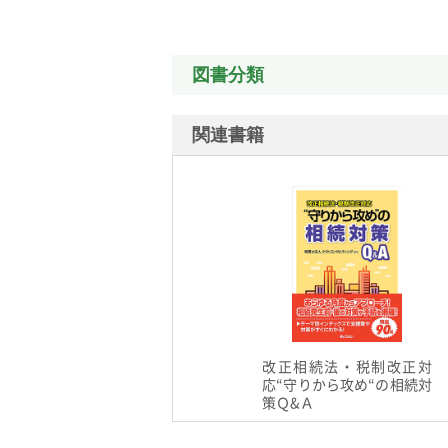
図書分類
関連書籍
改正相続法・税制改正対
応“守りから攻め“の相続対
策Ｑ&Ａ