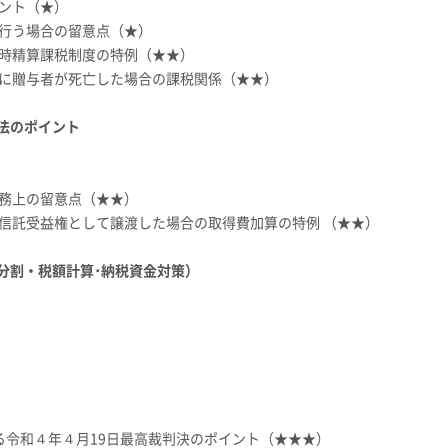
イント（★）
を行う場合の留意点（★）
続時精算課税制度の特例（★★）
年に贈与者が死亡した場合の課税関係（★★）
法のポイント
税務上の留意点（★★）
、信託受益権として譲渡した場合の取得費加算の特例 （★★）
分割・税額計算･納税資金対策）
る令和４年４月19日最高裁判決のポイント（★★★）