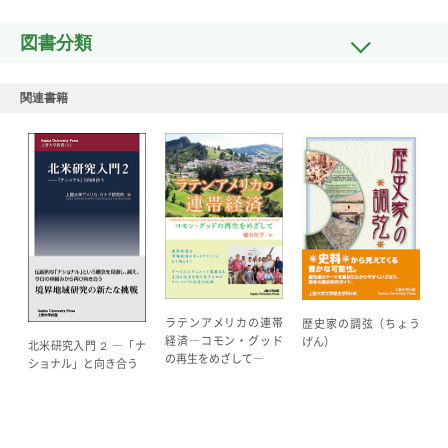
図書分類
関連書籍
ラテンアメリカの連帯
歴史家の調弦（ちょう
経済―コモン・グッド
げん）
北米研究入門 ２ ―「ナ
の再生をめざして―
ショナル」と向き合う