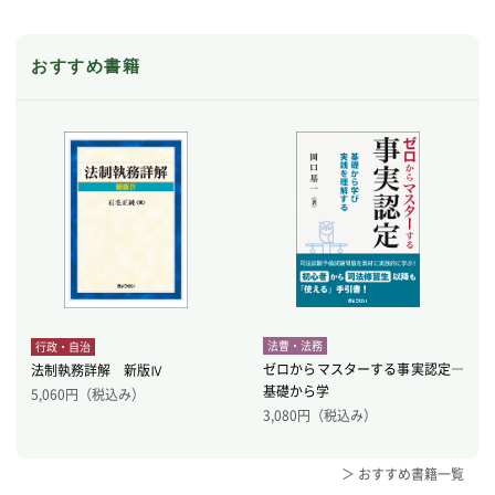
おすすめ書籍
法曹・法務
行政・自治
ゼロからマスターする事実認定―
法制執務詳解 新版Ⅳ
基礎から学
5,060
円（税込み）
3,080
円（税込み）
＞ おすすめ書籍一覧