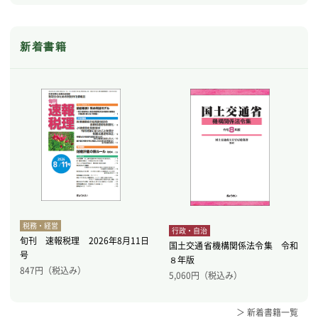
新着書籍
税務・経営
行政・自治
旬刊 速報税理 2026年8月11日
国土交通省機構関係法令集 令和
号
８年版
847
円（税込み）
5,060
円（税込み）
＞ 新着書籍一覧