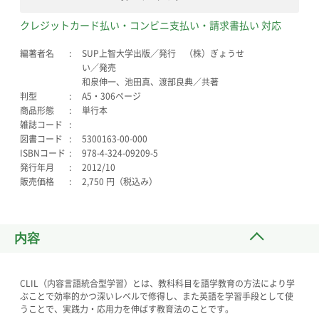
クレジットカード払い・コンビニ支払い・請求書払い 対応
編著者名
SUP上智大学出版／発行 （株）ぎょうせ
い／発売
和泉伸一、池田真、渡部良典／共著
判型
A5・306ページ
商品形態
単行本
雑誌コード
図書コード
5300163-00-000
ISBNコード
978-4-324-09209-5
発行年月
2012/10
販売価格
2,750 円（税込み）
内容
CLIL（内容言語統合型学習）とは、教科科目を語学教育の方法により学
ぶことで効率的かつ深いレベルで修得し、また英語を学習手段として使
うことで、実践力・応用力を伸ばす教育法のことです。