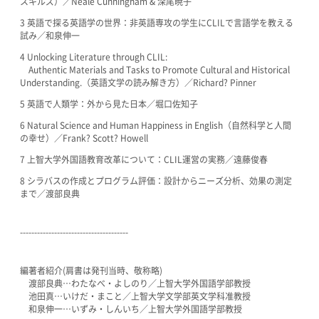
スキルズ）／Neale Cunningham & 深尾暁子
3 英語で探る英語学の世界：非英語専攻の学生にCLILで言語学を教える
試み／和泉伸一
4 Unlocking Literature through CLIL:
Authentic Materials and Tasks to Promote Cultural and Historical
Understanding.（英語文学の読み解き方）／Richard? Pinner
5 英語で人類学：外から見た日本／堀口佐知子
6 Natural Science and Human Happiness in English（自然科学と人間
の幸せ）／Frank? Scott? Howell
7 上智大学外国語教育改革について：CLIL運営の実務／遠藤俊春
8 シラバスの作成とプログラム評価：設計からニーズ分析、効果の測定
まで／渡部良典
--------------------------------------
編著者紹介(肩書は発刊当時、敬称略)
渡部良典…わたなべ・よしのり／上智大学外国語学部教授
池田真…いけだ・まこと／上智大学文学部英文学科准教授
和泉伸一…いずみ・しんいち／上智大学外国語学部教授