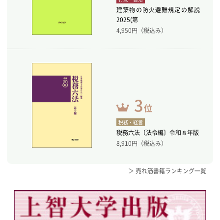
建築物の防火避難規定の解説
2025(第
4,950
円（税込み）
税務・経営
税務六法〔法令編〕令和８年版
8,910
円（税込み）
＞ 売れ筋書籍ランキング一覧