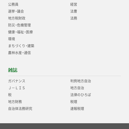
公務員
経営
選挙
・
議会
法曹
地方税財政
法務
防災
・
危機管理
健康
・
福祉
・
医療
環境
まちづくり
・
建築
農林水産
・
通信
雑誌
ガバナンス
判例地方自治
Ｊ－ＬＩＳ
地方自治
税
法律のひろば
地方財務
税理
自治体法務研究
速報税理