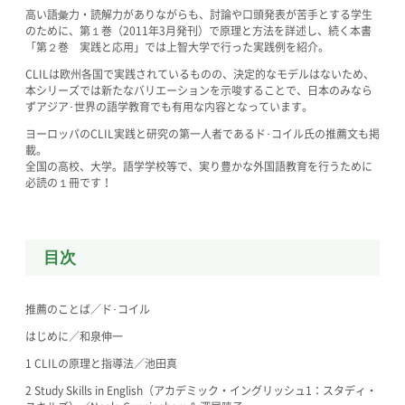
高い語彙力・読解力がありながらも、討論や口頭発表が苦手とする学生
のために、第１巻（2011年3月発刊）で原理と方法を詳述し、続く本書
「第２巻 実践と応用」では上智大学で行った実践例を紹介。
CLILは欧州各国で実践されているものの、決定的なモデルはないため、
本シリーズでは新たなバリエーションを示唆することで、日本のみなら
ずアジア･世界の語学教育でも有用な内容となっています。
ヨーロッパのCLIL実践と研究の第一人者であるド･コイル氏の推薦文も掲
載。
全国の高校、大学。語学学校等で、実り豊かな外国語教育を行うために
必読の１冊です！
目次
推薦のことば／ド･コイル
はじめに／和泉伸一
1 CLILの原理と指導法／池田真
2 Study Skills in English（アカデミック・イングリッシュ1：スタディ・