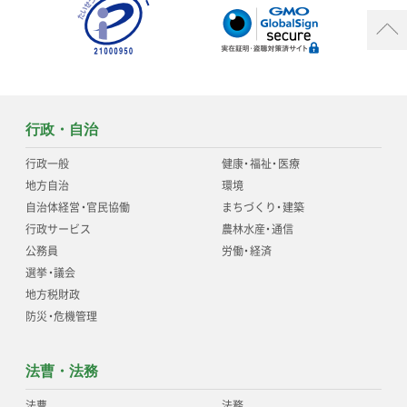
行政・自治
行政一般
健康
・
福祉
・
医療
地方自治
環境
自治体経営
・
官民協働
まちづくり
・
建築
行政サービス
農林水産
・
通信
公務員
労働
・
経済
選挙
・
議会
地方税財政
防災
・
危機管理
法曹・法務
法曹
法務