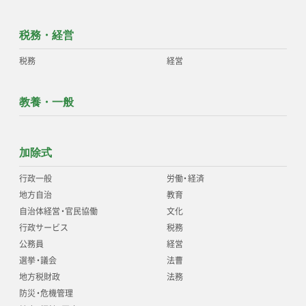
税務・経営
税務
経営
教養・一般
加除式
行政一般
労働
・
経済
地方自治
教育
自治体経営
・
官民協働
文化
行政サービス
税務
公務員
経営
選挙
・
議会
法曹
地方税財政
法務
防災
・
危機管理