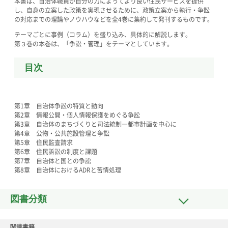
本書は、自治体職員が自分の力によってより良い住民サービスを提供
し、自身の立案した政策を実現させるために、政策立案から執行・争訟
の対応までの理論やノウハウなどを全4巻に集約して発刊するものです。
テーマごとに事例（コラム）を盛り込み、具体的に解説します。
第３巻の本巻は、「争訟・管理」をテーマとしています。
目次
第1章 自治体争訟の特質と動向
第2章 情報公開・個人情報保護をめぐる争訟
第3章 自治体のまちづくりと司法統制―都市計画を中心に
第4章 公物・公共施設管理と争訟
第5章 住民監査請求
第6章 住民訴訟の制度と課題
第7章 自治体と国との争訟
第8章 自治体におけるADRと苦情処理
図書分類
関連書籍