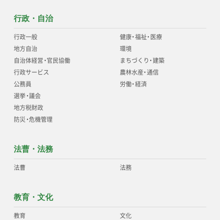
行政・自治
行政一般
健康
・
福祉
・
医療
地方自治
環境
自治体経営
・
官民協働
まちづくり
・
建築
行政サービス
農林水産
・
通信
公務員
労働
・
経済
選挙
・
議会
地方税財政
防災
・
危機管理
法曹・法務
法曹
法務
教育・文化
教育
文化