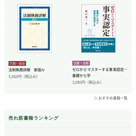
法曹・法務
行政・自治
ゼロからマスターする事実認定―
法制執務詳解 新版Ⅳ
基礎から学
5,060
円（税込み）
3,080
円（税込み）
＞ おすすめ書籍一覧
売れ筋書籍ランキング