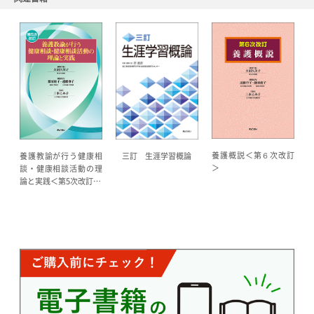
養護概説＜第６次改訂
養護教諭が行う健康相
三訂 生涯学習概論
＞
談・健康相談活動の理
論と実践＜第5次改訂…