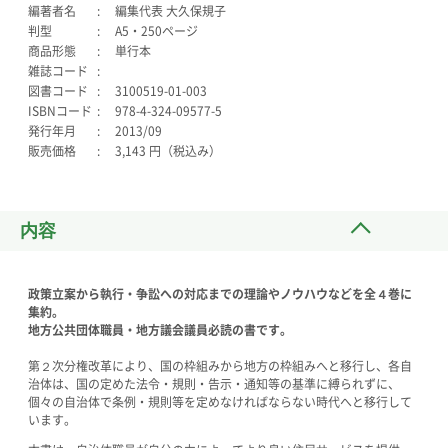
編著者名
編集代表 大久保規子
判型
A5・250ページ
商品形態
単行本
雑誌コード
図書コード
3100519-01-003
ISBNコード
978-4-324-09577-5
発行年月
2013/09
販売価格
3,143 円（税込み）
内容
政策立案から執行・争訟への対応までの理論やノウハウなどを全４巻に
集約。
地方公共団体職員・地方議会議員必読の書です。
第２次分権改革により、国の枠組みから地方の枠組みへと移行し、各自
治体は、国の定めた法令・規則・告示・通知等の基準に縛られずに、
個々の自治体で条例・規則等を定めなければならない時代へと移行して
います。