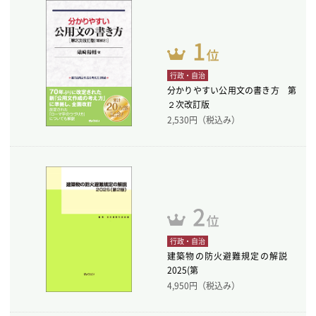
行政・自治
分かりやすい公用文の書き方 第
２次改訂版
2,530
円（税込み）
行政・自治
建築物の防火避難規定の解説
2025(第
4,950
円（税込み）