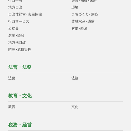
行政一般
健康
・
福祉
・
医療
地方自治
環境
自治体経営
・
官民協働
まちづくり
・
建築
行政サービス
農林水産
・
通信
公務員
労働
・
経済
選挙
・
議会
地方税財政
防災
・
危機管理
法曹・法務
法曹
法務
教育・文化
教育
文化
税務・経営