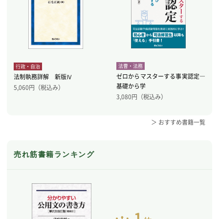
法曹・法務
行政・自治
ゼロからマスターする事実認定―
法制執務詳解 新版Ⅳ
基礎から学
5,060
円（税込み）
3,080
円（税込み）
＞ おすすめ書籍一覧
売れ筋書籍ランキング