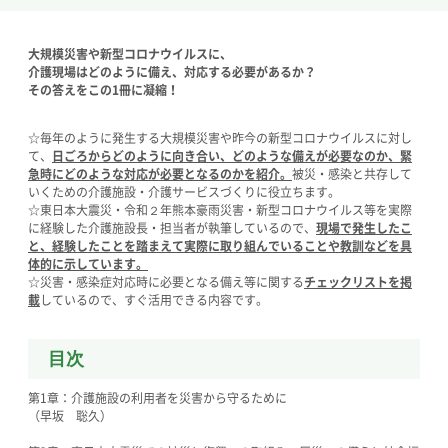
大規模災害や新型コロナウイルスに、
介護現場はどのように備え、対応する必要があるか？
その答えをこの1冊に凝縮！
☆毎年のように発生する大規模災害や昨今の新型コロナウイルスに対し
て、
日ごろからどのように向き合い、どのような備えが必要なのか、緊
急時にどのような対応が必要となるのかを紹介。
被災・感染と共存して
いくための介護施設・介護サービスづくりに役立ちます。
☆東日本大震災・令和２年熊本豪雨災害・新型コロナウイルス等を実際
に経験した介護施設長・担当者が執筆しているので、
現場で発生したこ
と、経験したことを踏まえて実際に取り組んでいることや教訓などを具
体的に示しています。
☆災害・感染症対応時に必要となる備え等に関する
チェックリストを掲
載
しているので、すぐ活用できる内容です。
目次
第1章：介護施設の利用者を災害から守るために
（早坂 聡久）