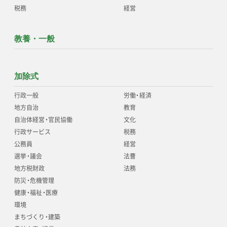
税務
経営
教養・一般
加除式
行政一般
労働
・
経済
地方自治
教育
自治体経営
・
官民協働
文化
行政サービス
税務
公務員
経営
選挙
・
議会
法曹
地方税財政
法務
防災
・
危機管理
健康
・
福祉
・
医療
環境
まちづくり
・
建築