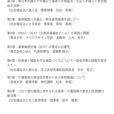
第2章：東日本大震災での被災と復興への取組み－厄災への備えと社会福
祉の役割－
（社会福祉法人典人会 専務理事 内出 幸美）
第3章：豪雨被害への備え－熊本豪雨被害を通して－
（社会福祉法人上天草会 理事長 原田 英樹）
第4章：DWAT・DCAT（災害派遣福祉チーム）の実践と課題
（東洋大学 ライフデザイン学部 准教授 八木 裕子）
第5章：事業継続計画（BCP）の策定の必要性
（株式会社CoAct 代表取締役 渡嘉敷 唯之）
第6章：利用者と職員を守る施設づくりについて－感染対策の経験を踏ま
えて－
（社会福祉法人愛の会 法人本部長兼統括施設長 木村 哲之）
第7章：介護施設の感染症対策のための体制整備について
（宮城大学 看護学群 特任講師 松永 早苗）
第8章：コロナ禍の施設に求められる変革－介護保険の東京23区問題の
解決策－
（社会福祉法人大三島育徳会 理事長 田中 雅英）