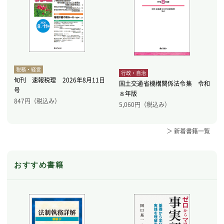
税務・経営
行政・自治
旬刊 速報税理 2026年8月11日
国土交通省機構関係法令集 令和
号
８年版
847
円（税込み）
5,060
円（税込み）
＞ 新着書籍一覧
おすすめ書籍