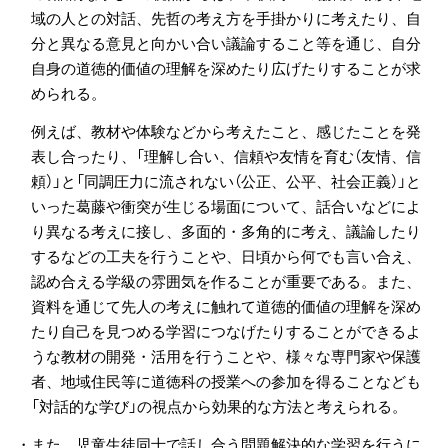
域の人との対話、先哲の考え方を手掛かりに考えたり、自
分と異なる意見と向かい合い議論すること等を通じ、自分
自身の道徳的価値の理解を深めたり広げたりすることが求
められる。
例えば、教材や体験などから考えたこと、感じたことを発
表し合ったり、「理解し合い、信頼や友情を育む（友情、信
頼）」と「同調圧力に流されない（公正、公平、社会正義）」と
いった葛藤や衝突が生じる場面について、話合いなどによ
り異なる考えに接し、多面的・多角的に考え、議論したり
するなどの工夫を行うことや、日頃から何でも言い合え、
認め合える学級の雰囲気を作ることが重要である。また、
資料を通じて先人の考えに触れて道徳的価値の理解を深め
たり自己を見つめる学習につなげたりすることができるよ
うな教材の開発・活用を行うことや、様々な専門家や保護
者、地域住民等に道徳科の授業への参加を得ることなども
「対話的な学び」の視点から効果的な方法と考えられる。
・また、児童生徒同士で話し合う問題解決的な学習を行うに