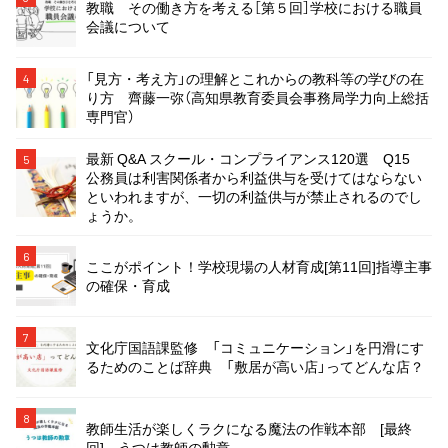
教職 その働き方を考える［第５回］学校における職員
会議について
「見方・考え方」の理解とこれからの教科等の学びの在
4
り方 齊藤一弥（高知県教育委員会事務局学力向上総括
専門官）
最新 Q&A スクール・コンプライアンス120選 Q15
5
公務員は利害関係者から利益供与を受けてはならない
といわれますが、一切の利益供与が禁止されるのでし
ょうか。
6
ここがポイント！学校現場の人材育成[第11回]指導主事
の確保・育成
7
文化庁国語課監修 「コミュニケーション」を円滑にす
るためのことば辞典 「敷居が高い店」ってどんな店？
8
教師生活が楽しくラクになる魔法の作戦本部 [最終
回] うつは教師の勲章