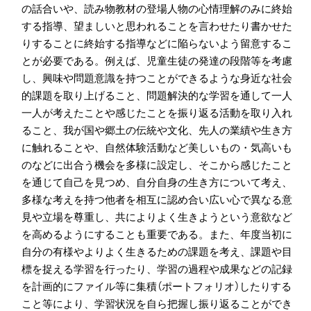
の話合いや、読み物教材の登場人物の心情理解のみに終始
する指導、望ましいと思われることを言わせたり書かせた
りすることに終始する指導などに陥らないよう留意するこ
とが必要である。例えば、児童生徒の発達の段階等を考慮
し、興味や問題意識を持つことができるような身近な社会
的課題を取り上げること、問題解決的な学習を通して一人
一人が考えたことや感じたことを振り返る活動を取り入れ
ること、我が国や郷土の伝統や文化、先人の業績や生き方
に触れることや、自然体験活動など美しいもの・気高いも
のなどに出合う機会を多様に設定し、そこから感じたこと
を通じて自己を見つめ、自分自身の生き方について考え、
多様な考えを持つ他者を相互に認め合い広い心で異なる意
見や立場を尊重し、共によりよく生きようという意欲など
を高めるようにすることも重要である。また、年度当初に
自分の有様やよりよく生きるための課題を考え、課題や目
標を捉える学習を行ったり、学習の過程や成果などの記録
を計画的にファイル等に集積（ポートフォリオ）したりする
こと等により、学習状況を自ら把握し振り返ることができ