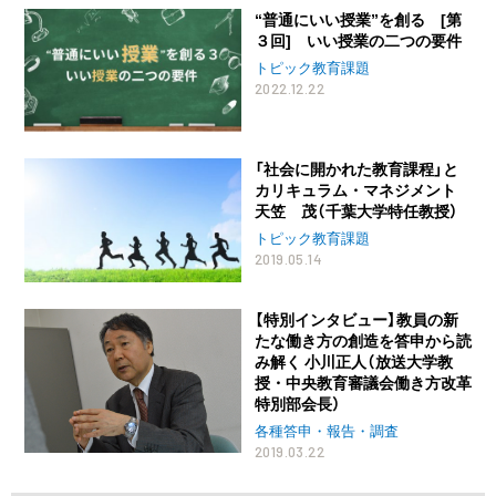
“普通にいい授業”を創る [第
３回] いい授業の二つの要件
トピック教育課題
2022.12.22
「社会に開かれた教育課程」と
カリキュラム・マネジメント
天笠 茂（千葉大学特任教授）
トピック教育課題
2019.05.14
【特別インタビュー】教員の新
たな働き方の創造を答申から読
み解く 小川正人（放送大学教
授・中央教育審議会働き方改革
特別部会長）
各種答申・報告・調査
2019.03.22