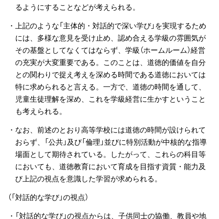
るようにすることなどが考えられる。
・上記のような「主体的・対話的で深い学び」を実現するため
には、多様な意見を受け止め、認め合える学級の雰囲気が
その基盤としてなくてはならず、学級（ホームルーム）経営
の充実が大変重要である。このことは、道徳的価値を自分
との関わりで捉え考えを深める時間である道徳においては
特に求められると言える。一方で、道徳の時間を通して、
児童生徒理解を深め、これを学級経営に生かすということ
も考えられる。
・なお、前述のとおり高等学校には道徳の時間が設けられて
おらず、「公共」及び「倫理」並びに特別活動が中核的な指導
場面として期待されている。したがって、これらの科目等
においても、道徳教育において育成を目指す資質・能力及
び上記の視点を意識した学習が求められる。
（「対話的な学び」の視点）
・「対話的な学び」の視点からは、子供同士の協働、教員や地