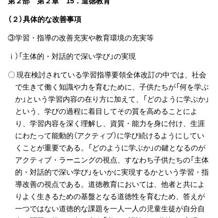
第２部 第２章 15．道徳教育
（２）具体的な改善事項
③学習・指導の改善充実や教育環境の充実等
ⅰ）「主体的・対話的で深い学び」の実現
〇 現在検討されている学習指導要領全体改訂の中では、社会
で生きて働く知識や力を育むために、子供たちが「何を学ぶ
か」という学習内容の在り方に加えて、「どのように学ぶか」
という、学びの過程に着目してその質を高めることによ
り、学習内容を深く理解し、資質・能力を身に付け、生涯
にわたって能動的（アクティブ）に学び続けるようにしてい
くことが重要である。「どのように学ぶか」の鍵となるのが
アクティブ・ラーニングの視点、すなわち子供たちの「主体
的・対話的で深い学び」をいかに実現するかという学習・指
導改善の視点である。道徳教育においては、他者と共によ
りよく生きるための基盤となる道徳性を育むため、答えが
一つではない道徳的な課題を一人一人の児童生徒が自分自