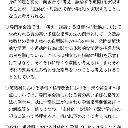
身の問題と捉え、向き合う「考え、議論する道徳」を実現す
ることが、「主体的・対話的で深い学び」を実現することに
なると考えられる。
〇 専門家会議では、「考え、議論する道徳への転換」に向けて
求められる質の高い多様な指導方法の例示として、㋐読み
物教材の登場人物への自我関与が中心の学習、㋑問題解決
的な学習、㋒道徳的行為に関する体験的な学習を指導方法
の例を挙げている。これらは独立した指導の「型」を示すわ
けではなく、それぞれに様々な展開が考えられ、またそれ
ぞれの要素を組み合わせた指導を行うことも考えられるこ
ととしている。
〇 道徳科における学習・指導改善における工夫や留意すべき
点については、専門家会議における質の高い多様な指導方
法の例示や、既に一部改正がなされた学習指導要領及びそ
の解説等を、踏まえつつ、「主体的・対話的で深い学び」の
視点に沿って整理すると、概ね以下のように考えられる。
〇 なお、道徳科における具体的な学習プロセスは限りなく存