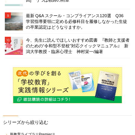
最新 Q&A スクール・コンプライアンス120選 Q36
9
学習指導要領に定める必修科目を履修しなかった生徒
の卒業認定はどうなりますか。
今、先生に読んでほしいおすすめ図書 『教師と支援者
10
のための“令和型不登校”対応クイックマニュアル』 新
潟大学教授・臨床心理士 神村栄一/編著
シリーズから絞り込む
新教育ライブラリPremierⅡ