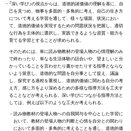
・「深い学び」の視点からは、道徳的諸価値の理解を基に、自
己を見つめ、物事を多面的・多角的に考え、自己の生き方
について考える学習を通して、様々な場面、状況におい
て、道徳的価値を実現するための問題状況を把握し、適切
な行為を主体的に選択し、実践できるような資質・能力を
育てる学習とすることが求められる。
そのためには、単に読み物教材の登場人物の心情理解のみ
で終わったり、単なる生活体験の話合いや、望ましいと分
かっていることを言わせたり書かせたりする指導とならな
いよう留意し、道徳的な問題を自分事として捉え、議論
し、探究する過程を重視し、道徳的価値に関わる自分の考
え方、感じ方をより深めるための多様な指導方法を工夫す
ることなどが考えられる。深い学びにつながる指導方法と
しては、例えば以下のような工夫が考えられる。
－読み物教材の登場人物への自我関与を中心とした学習に
おいて、教材の登場人物の判断と心情を自分との関わり
において多面的・多角的に考えることを通し、道徳的価