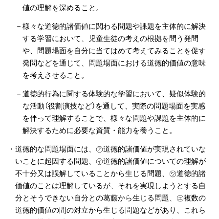
値の理解を深めること。
－様々な道徳的諸価値に関わる問題や課題を主体的に解決
する学習において、児童生徒の考えの根拠を問う発問
や、問題場面を自分に当てはめて考えてみることを促す
発問などを通じて、問題場面における道徳的価値の意味
を考えさせること。
－道徳的行為に関する体験的な学習において、疑似体験的
な活動（役割演技など）を通して、実際の問題場面を実感
を伴って理解することで、様々な問題や課題を主体的に
解決するために必要な資質・能力を養うこと。
・道徳的な問題場面には、㋐道徳的諸価値が実現されていな
いことに起因する問題、㋑道徳的諸価値についての理解が
不十分又は誤解していることから生じる問題、㋒道徳的諸
価値のことは理解しているが、それを実現しようとする自
分とそうできない自分との葛藤から生じる問題、㋓複数の
道徳的価値の間の対立から生じる問題などがあり、これら