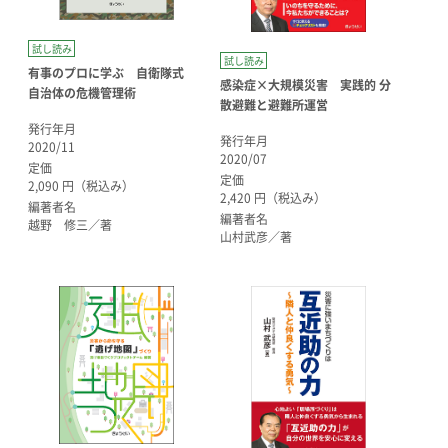
試し読み
試し読み
有事のプロに学ぶ 自衛隊式
感染症×大規模災害 実践的 分
自治体の危機管理術
散避難と避難所運営
発行年月
発行年月
2020/11
2020/07
定価
定価
2,090 円（税込み）
2,420 円（税込み）
編著者名
編著者名
越野 修三／著
山村武彦／著