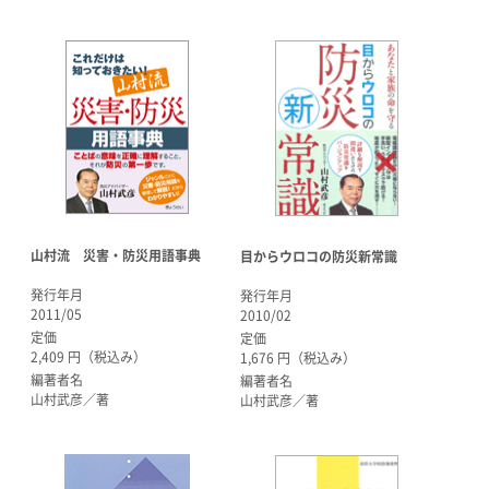
山村流 災害・防災用語事典
目からウロコの防災新常識
発行年月
発行年月
2011/05
2010/02
定価
定価
2,409 円（税込み）
1,676 円（税込み）
編著者名
編著者名
山村武彦／著
山村武彦／著