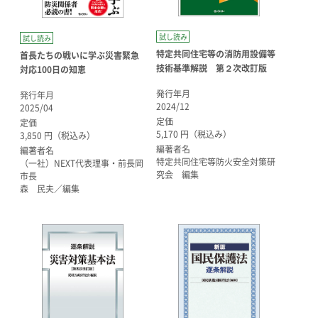
試し読み
試し読み
特定共同住宅等の消防用設備等
首長たちの戦いに学ぶ災害緊急
技術基準解説 第２次改訂版
対応100日の知恵
発行年月
発行年月
2024/12
2025/04
定価
定価
5,170 円（税込み）
3,850 円（税込み）
編著者名
編著者名
特定共同住宅等防火安全対策研
（一社）NEXT代表理事・前長岡
究会 編集
市長
森 民夫／編集