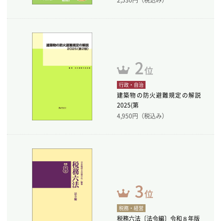
行政・自治
建築物の防火避難規定の解説
2025(第
4,950
円（税込み）
税務・経営
税務六法〔法令編〕令和８年版