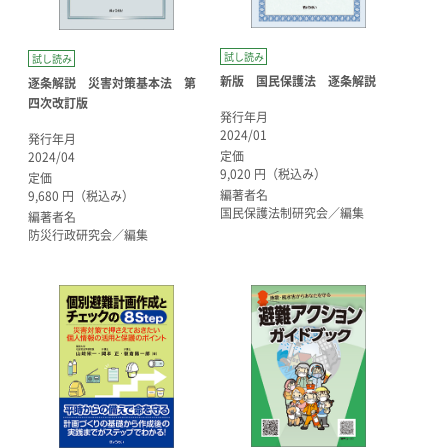
試し読み
試し読み
新版 国民保護法 逐条解説
逐条解説 災害対策基本法 第
四次改訂版
発行年月
2024/01
発行年月
定価
2024/04
9,020 円（税込み）
定価
編著者名
9,680 円（税込み）
国民保護法制研究会／編集
編著者名
防災行政研究会／編集