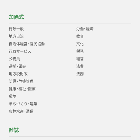
加除式
行政一般
労働
・
経済
地方自治
教育
自治体経営
・
官民協働
文化
行政サービス
税務
公務員
経営
選挙
・
議会
法曹
地方税財政
法務
防災
・
危機管理
健康
・
福祉
・
医療
環境
まちづくり
・
建築
農林水産
・
通信
雑誌