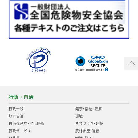
行政・自治
行政一般
健康
・
福祉
・
医療
地方自治
環境
自治体経営
・
官民協働
まちづくり
・
建築
行政サービス
農林水産
・
通信