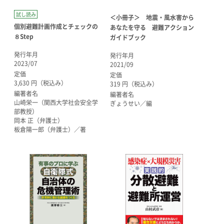
試し読み
＜小冊子＞ 地震・風水害から
個別避難計画作成とチェックの
あなたを守る 避難アクション
８Step
ガイドブック
発行年月
発行年月
2023/07
2021/09
定価
定価
3,630 円（税込み）
319 円（税込み）
編著者名
編著者名
山崎栄一（関西大学社会安全学
ぎょうせい／編
部教授）
岡本 正（弁護士）
板倉陽一郎（弁護士）／著