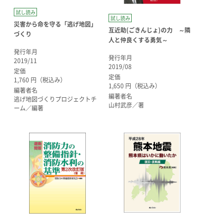
試し読み
試し読み
災害から命を守る「逃げ地図」
互近助(ごきんじょ)の力 ～隣
づくり
人と仲良くする勇気～
発行年月
発行年月
2019/11
2019/08
定価
定価
1,760 円（税込み）
1,650 円（税込み）
編著者名
編著者名
逃げ地図づくりプロジェクトチ
山村武彦／著
ーム／編著