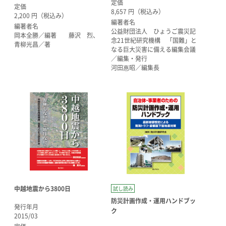
定価
定価
8,657 円（税込み）
2,200 円（税込み）
編著者名
編著者名
公益財団法人 ひょうご震災記
岡本全勝／編著 藤沢 烈、
念21世紀研究機構 「国難」と
青柳光昌／著
なる巨大災害に備える編集会議
／編集・発行
河田惠昭／編集長
中越地震から3800日
試し読み
防災計画作成・運用ハンドブッ
発行年月
ク
2015/03