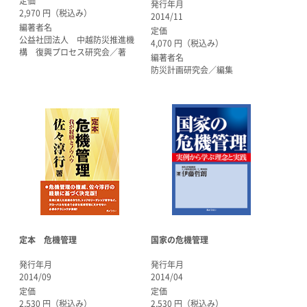
定価
発行年月
2,970 円（税込み）
2014/11
編著者名
定価
公益社団法人 中越防災推進機
4,070 円（税込み）
構 復興プロセス研究会／著
編著者名
防災計画研究会／編集
定本 危機管理
国家の危機管理
発行年月
発行年月
2014/09
2014/04
定価
定価
2,530 円（税込み）
2,530 円（税込み）