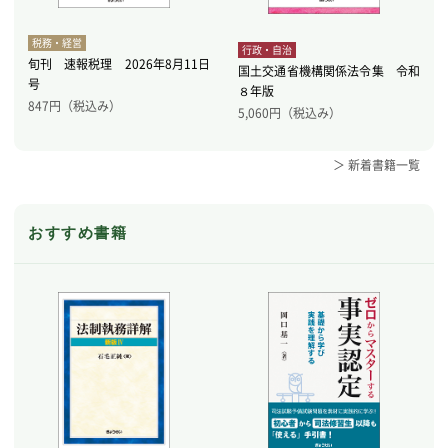
税務・経営
行政・自治
旬刊 速報税理 2026年8月11日
国土交通省機構関係法令集 令和
号
８年版
847
円（税込み）
5,060
円（税込み）
＞ 新着書籍一覧
おすすめ書籍