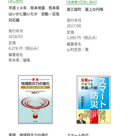
試し読み
在庫僅少
試し読み
平成２８年 熊本地震 熊本県
南三陸町 屋上の円陣
はいかに動いたか 初動・応急
対応編
発行年月
2017/08
発行年月
定価
2018/03
1,980 円（税込み）
定価
編著者名
4,278 円（税込み）
山村武彦／著
編著者名
熊本県／編集
実践 地域防災力の強化
スマート防災