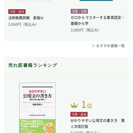
法曹・法務
行政・自治
ゼロからマスターする事実認定―
法制執務詳解 新版Ⅳ
基礎から学
5,060
円（税込み）
3,080
円（税込み）
＞ おすすめ書籍一覧
売れ筋書籍ランキング
行政・自治
分かりやすい公用文の書き方 第
２次改訂版
2,530
円（税込み）