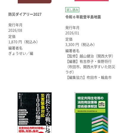
試し読み
防災ダイアリー2027
令和６年能登半島地震
発行年月
発行年月
2026/08
2026/01
定価
定価
1,870 円（税込み）
3,300 円（税込み）
編著者名
編著者名
ぎょうせい／編
【監修】越山健治（関西大学）
【編著】有吉恭子・柴野将行
（吹田市、関西大学すいた防災
ラボ）
【編集協力】吹田市・輪島市