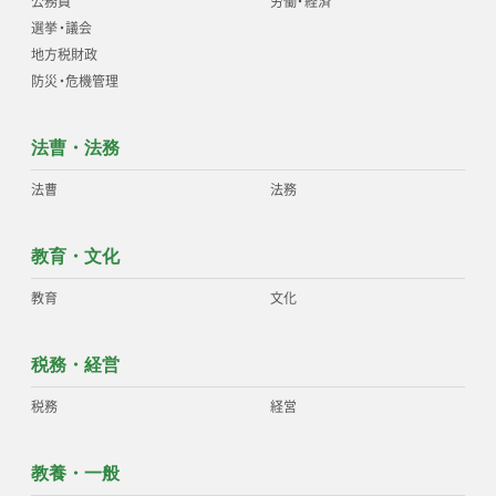
公務員
労働
・
経済
選挙
・
議会
地方税財政
防災
・
危機管理
法曹・法務
法曹
法務
教育・文化
教育
文化
税務・経営
税務
経営
教養・一般