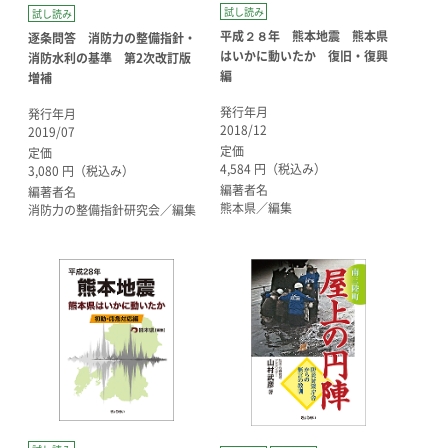
試し読み
試し読み
平成２８年 熊本地震 熊本県
逐条問答 消防力の整備指針・
はいかに動いたか 復旧・復興
消防水利の基準 第2次改訂版
編
増補
発行年月
発行年月
2018/12
2019/07
定価
定価
4,584 円（税込み）
3,080 円（税込み）
編著者名
編著者名
熊本県／編集
消防力の整備指針研究会／編集