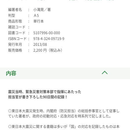
編著者名
小滝晃／著
判型
Ａ5
商品形態
単行本
雑誌コード
図書コード
5107996-00-000
ISBNコード
978-4-324-09719-9
発行年月
2013/08
販売価格
2,200 円（税込み）
内容
震災当時、緊急災害対策本部で指揮にあたった
担当官が書き下ろした90日間の記録！
◎東日本大震災発生時、内閣府（防災担当）の総括参事官として従事し
ていた著者が、政府の初動対応・応急対応を時系列で記しました。
◎東日本大震災に関する書籍は多いが「国」の対応を記録したものは本