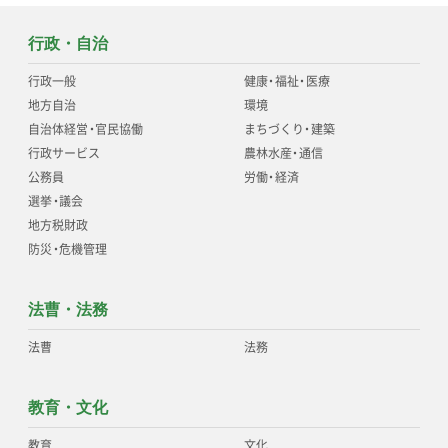
行政・自治
行政一般
健康
・
福祉
・
医療
地方自治
環境
自治体経営
・
官民協働
まちづくり
・
建築
行政サービス
農林水産
・
通信
公務員
労働
・
経済
選挙
・
議会
地方税財政
防災
・
危機管理
法曹・法務
法曹
法務
教育・文化
教育
文化