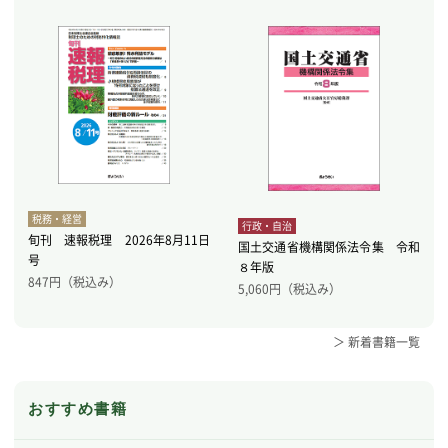
税務・経営
行政・自治
旬刊 速報税理 2026年8月11日
国土交通省機構関係法令集 令和
号
８年版
847
円（税込み）
5,060
円（税込み）
＞ 新着書籍一覧
おすすめ書籍