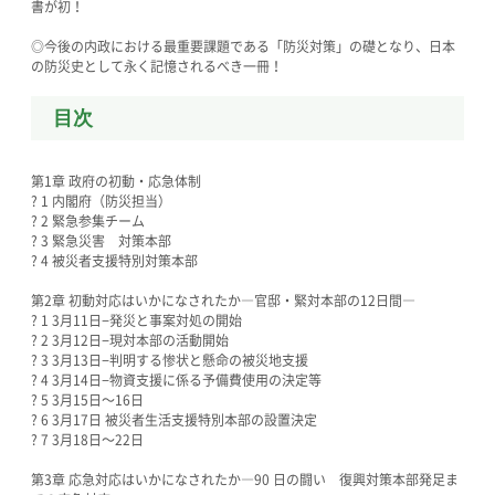
書が初！
◎今後の内政における最重要課題である「防災対策」の礎となり、日本
の防災史として永く記憶されるべき一冊！
目次
第1章 政府の初動・応急体制
? 1 内閣府（防災担当）
? 2 緊急参集チーム
? 3 緊急災害 対策本部
? 4 被災者支援特別対策本部
第2章 初動対応はいかになされたか―官邸・緊対本部の12日間―
? 1 3月11日−発災と事案対処の開始
? 2 3月12日−現対本部の活動開始
? 3 3月13日−判明する惨状と懸命の被災地支援
? 4 3月14日−物資支援に係る予備費使用の決定等
? 5 3月15日〜16日
? 6 3月17日 被災者生活支援特別本部の設置決定
? 7 3月18日〜22日
第3章 応急対応はいかになされたか―90 日の闘い 復興対策本部発足ま