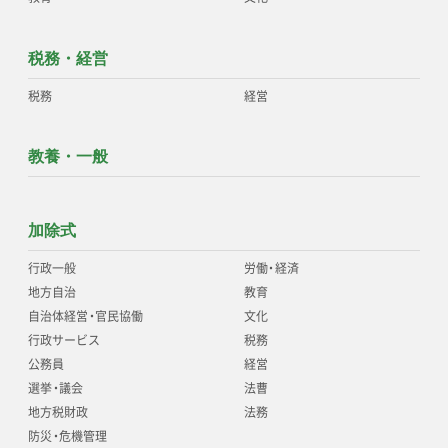
税務・経営
税務
経営
教養・一般
加除式
行政一般
労働
・
経済
地方自治
教育
自治体経営
・
官民協働
文化
行政サービス
税務
公務員
経営
選挙
・
議会
法曹
地方税財政
法務
防災
・
危機管理