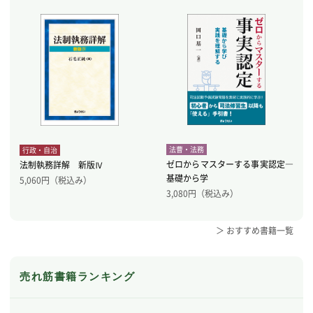
法曹・法務
行政・自治
ゼロからマスターする事実認定―
法制執務詳解 新版Ⅳ
基礎から学
5,060
円（税込み）
3,080
円（税込み）
＞ おすすめ書籍一覧
売れ筋書籍ランキング