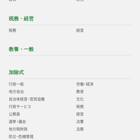
税務・経営
税務
経営
教養・一般
加除式
行政一般
労働
・
経済
地方自治
教育
自治体経営
・
官民協働
文化
行政サービス
税務
公務員
経営
選挙
・
議会
法曹
地方税財政
法務
防災
・
危機管理