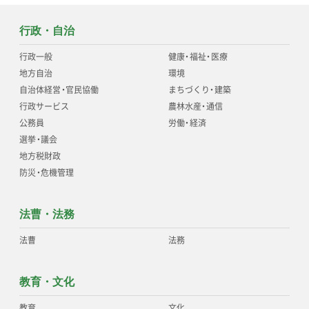
行政・自治
行政一般
健康
・
福祉
・
医療
地方自治
環境
自治体経営
・
官民協働
まちづくり
・
建築
行政サービス
農林水産
・
通信
公務員
労働
・
経済
選挙
・
議会
地方税財政
防災
・
危機管理
法曹・法務
法曹
法務
教育・文化
教育
文化