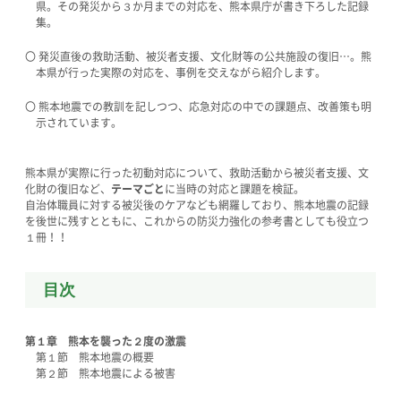
県。その発災から３か月までの対応を、熊本県庁が書き下ろした記録
集。
〇 発災直後の救助活動、被災者支援、文化財等の公共施設の復旧…。熊
本県が行った実際の対応を、事例を交えながら紹介します。
〇 熊本地震での教訓を記しつつ、応急対応の中での課題点、改善策も明
示されています。
熊本県が実際に行った初動対応について、救助活動から被災者支援、文
化財の復旧など、
テーマごと
に当時の対応と課題を検証。
自治体職員に対する被災後のケアなども網羅しており、熊本地震の記録
を後世に残すとともに、これからの防災力強化の参考書としても役立つ
１冊！！
目次
第１章 熊本を襲った２度の激震
第１節 熊本地震の概要
第２節 熊本地震による被害