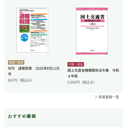
税務・経営
行政・自治
旬刊 速報税理 2026年8月11日
国土交通省機構関係法令集 令和
号
８年版
847
円（税込み）
5,060
円（税込み）
＞ 新着書籍一覧
おすすめ書籍