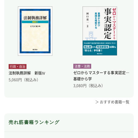
法曹・法務
行政・自治
ゼロからマスターする事実認定―
法制執務詳解 新版Ⅳ
基礎から学
5,060
円（税込み）
3,080
円（税込み）
＞ おすすめ書籍一覧
売れ筋書籍ランキング