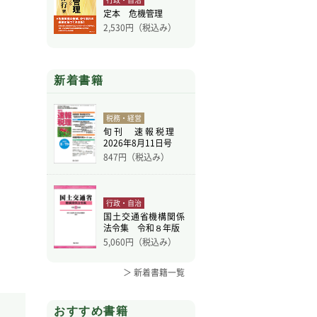
定本 危機管理
2,530
円（税込み）
新着書籍
税務・経営
旬刊 速報税理
2026年8月11日号
847
円（税込み）
行政・自治
国土交通省機構関係
法令集 令和８年版
5,060
円（税込み）
＞ 新着書籍一覧
おすすめ書籍