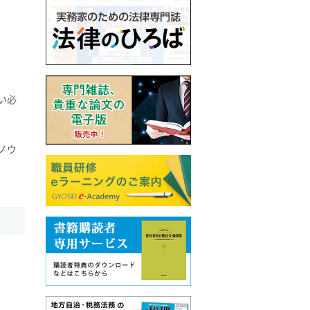
い必
ノウ