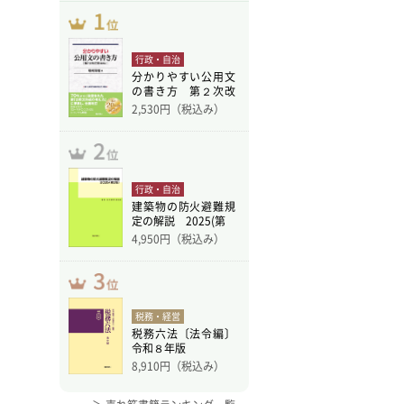
行政・自治
分かりやすい公用文
の書き方 第２次改
訂版
2,530
円（税込み）
行政・自治
建築物の防火避難規
定の解説 2025(第
4,950
円（税込み）
税務・経営
税務六法〔法令編〕
令和８年版
8,910
円（税込み）