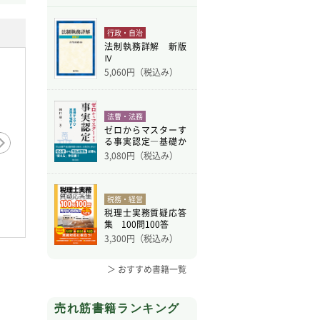
行政・自治
法制執務詳解 新版
Ⅳ
5,060
円（税込み）
法曹・法務
ゼロからマスターす
る事実認定―基礎か
ら学
3,080
円（税込み）
税務・経営
税理士実務質疑応答
集 100問100答
3,300
円（税込み）
＞ おすすめ書籍一覧
売れ筋書籍ランキング