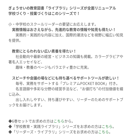
ぎょうせいの教育図書「ライブラリ」シリーズが全面リニューアル
学校づくり・授業づくりはこのシリーズで！
小・中学校のスクールリーダーの要望にお応えします。
実務情報はおさえながら、先進的な教育の情報や知見も得たい！
実務的・実践的な内容に加え、国際的潮流などを視野に幅広い知見
を提供。
教育にとらわれない広い素養を得たい！
社会動向や最新の経営・ビジネスの知識も掲載。カラーグラビアや
著名人エッセイなど、
趣味・教養のページもバラエティ豊かに充実。
スピーチ
や会議の場などにも持ち運べるサポートツールが欲しい！
毎号、実務をサポートする「プレミアムPOCKET BOOK」付き。
名言語録や多彩な分野の経営手法など、“お値打ち”の付加価値を綴
じ込み、
出し入れしやすい、持ち運びやすい、リーダーのためのサポートブ
ックをお届けします。
◆6巻セットでお求めの方は
こちら
から。
◆「学校教育・実践ライブラリ」シリーズをお求めの方は
こちら
。
◆「リーダーズ・ライブラリ」シリーズをお求めの方は
こちら
。