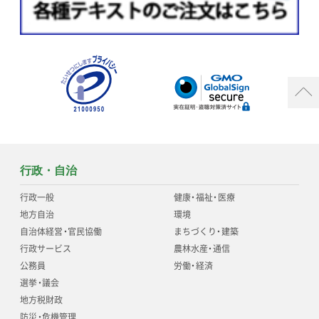
行政・自治
行政一般
健康
・
福祉
・
医療
地方自治
環境
自治体経営
・
官民協働
まちづくり
・
建築
行政サービス
農林水産
・
通信
公務員
労働
・
経済
選挙
・
議会
地方税財政
防災
・
危機管理