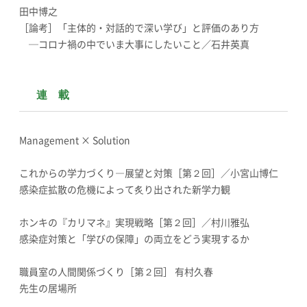
田中博之
［論考］「主体的・対話的で深い学び」と評価のあり方
─コロナ禍の中でいま大事にしたいこと／石井英真
連 載
Management × Solution
これからの学力づくり―展望と対策［第２回］／小宮山博仁
感染症拡散の危機によって炙り出された新学力観
ホンキの『カリマネ』実現戦略［第２回］／村川雅弘
感染症対策と「学びの保障」の両立をどう実現するか
職員室の人間関係づくり［第２回］ 有村久春
先生の居場所