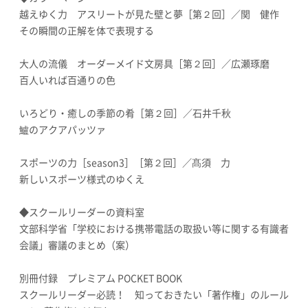
越えゆく力 アスリートが見た壁と夢［第２回］／関 健作
その瞬間の正解を体で表現する
大人の流儀 オーダーメイド文房具［第２回］／広瀬琢磨
百人いれば百通りの色
いろどり・癒しの季節の肴［第２回］／石井千秋
鱸のアクアパッツァ
スポーツの力［season3］［第２回］／髙須 力
新しいスポーツ様式のゆくえ
◆スクールリーダーの資料室
文部科学省「学校における携帯電話の取扱い等に関する有識者
会議」審議のまとめ（案）
別冊付録 プレミアム POCKET BOOK
スクールリーダー必読！ 知っておきたい「著作権」のルール