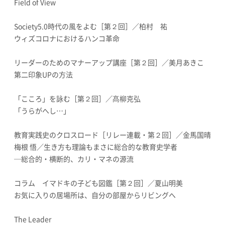
Field of View
Society5.0時代の風をよむ［第２回］／柏村 祐
ウィズコロナにおけるハンコ革命
リーダーのためのマナーアップ講座［第２回］／美月あきこ
第二印象UPの方法
「こころ」を詠む［第２回］／髙柳克弘
「うらがへし…」
教育実践史のクロスロード［リレー連載・第２回］／金馬国晴
梅根 悟／生き方も理論もまさに総合的な教育史学者
─総合的・横断的、カリ・マネの源流
コラム イマドキの子ども図鑑［第２回］／夏山明美
お気に入りの居場所は、自分の部屋からリビングへ
The Leader