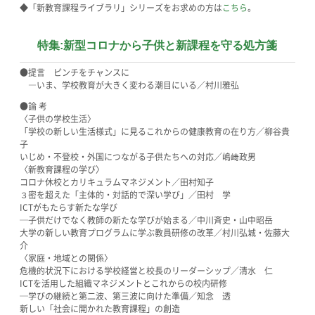
◆「新教育課程ライブラリ」シリーズをお求めの方は
こちら
。
特集:新型コロナから子供と新課程を守る処方箋
●提言 ピンチをチャンスに
―いま、学校教育が大きく変わる潮目にいる／村川雅弘
●論 考
〈子供の学校生活〉
「学校の新しい生活様式」に見るこれからの健康教育の在り方／柳谷貴
子
いじめ・不登校・外国につながる子供たちへの対応／嶋﨑政男
〈新教育課程の学び〉
コロナ休校とカリキュラムマネジメント／田村知子
３密を超えた「主体的・対話的で深い学び」／田村 学
ICTがもたらす新たな学び
─子供だけでなく教師の新たな学びが始まる／中川斉史・山中昭岳
大学の新しい教育プログラムに学ぶ教員研修の改革／村川弘城・佐藤大
介
〈家庭・地域との関係〉
危機的状況下における学校経営と校長のリーダーシップ／清水 仁
ICTを活用した組織マネジメントとこれからの校内研修
─学びの継続と第二波、第三波に向けた準備／知念 透
新しい「社会に開かれた教育課程」の創造