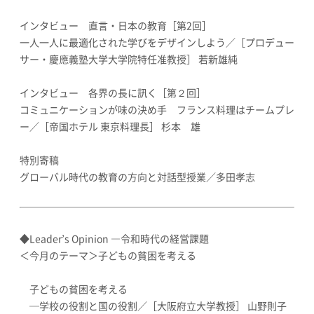
インタビュー 直言・日本の教育［第2回］
一人一人に最適化された学びをデザインしよう／［プロデュー
サー・慶應義塾大学大学院特任准教授］ 若新雄純
インタビュー 各界の長に訊く［第２回］
コミュニケーションが味の決め手 フランス料理はチームプレ
ー／［帝国ホテル 東京料理長］ 杉本 雄
特別寄稿
グローバル時代の教育の方向と対話型授業／多田孝志
◆Leader’s Opinion ―令和時代の経営課題
＜今月のテーマ＞子どもの貧困を考える
子どもの貧困を考える
─学校の役割と国の役割／［大阪府立大学教授］ 山野則子