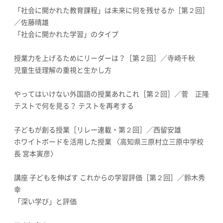
「社会に開かれた教育課程」は未来に何を残せるか［第２回］
／佐藤晴雄
「社会に開かれた学習」のタイプ
授業力を上げるためにリーダーは？［第２回］／寺崎千秋
児童生徒理解の重視と生かし方
やってはいけない外国語の授業あれこれ［第２回］／菅 正隆
テストで何を見る？ テストを再考する
子どもが創る授業［リレー連載・第２回］／西留安雄
ホワイトボードを活用した授業 〈高知県三原村立三原中学校
長 宮本寅彦〉
講座 子どもを伸ばす これからの学習評価［第２回］／鈴木秀
幸
「深い学び」と評価