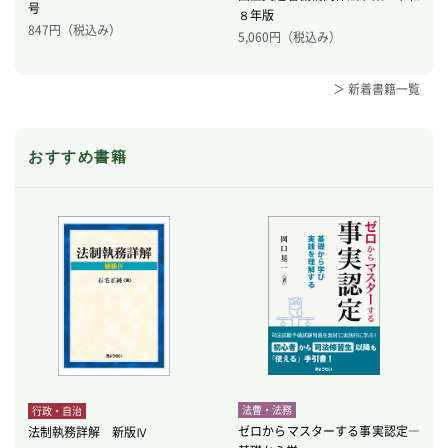
号
８年版
847
円（税込み）
5,060
円（税込み）
＞ 新着書籍一覧
おすすめ書籍
法曹・法務
行政・自治
ゼロからマスターする事実認定―
法制執務詳解 新版Ⅳ