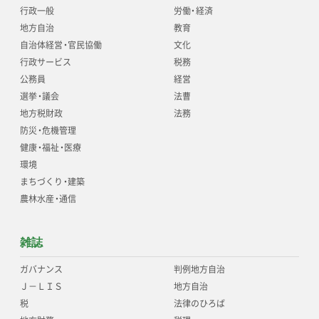
行政一般
労働
・
経済
地方自治
教育
自治体経営
・
官民協働
文化
行政サービス
税務
公務員
経営
選挙
・
議会
法曹
地方税財政
法務
防災
・
危機管理
健康
・
福祉
・
医療
環境
まちづくり
・
建築
農林水産
・
通信
雑誌
ガバナンス
判例地方自治
Ｊ－ＬＩＳ
地方自治
税
法律のひろば