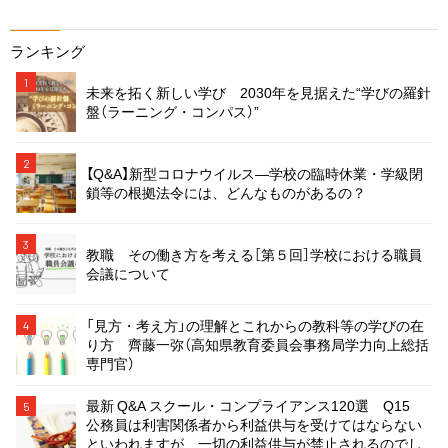
ランキング
1
未来を拓く新しい学び 2030年を見据えた“学びの羅針
盤（ラーニング・コンパス）”
2
【Q&A】新型コロナウイルス―学校の臨時休業・学級閉
鎖等の根拠法令には、どんなものがあるの？
3
教職 その働き方を考える［第５回］学校における職員
会議について
「見方・考え方」の理解とこれからの教科等の学びの在
4
り方 齊藤一弥（高知県教育委員会事務局学力向上総括
専門官）
最新 Q&A スクール・コンプライアンス120選 Q15
5
公務員は利害関係者から利益供与を受けてはならない
といわれますが、一切の利益供与が禁止されるのでし