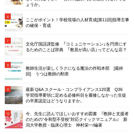
ょうか。
6
ここがポイント！学校現場の人材育成[第11回]指導主事
の確保・育成
7
文化庁国語課監修 「コミュニケーション」を円滑にす
るためのことば辞典 「敷居が高い店」ってどんな店？
8
教師生活が楽しくラクになる魔法の作戦本部 [最終
回] うつは教師の勲章
最新 Q&A スクール・コンプライアンス120選 Q36
9
学習指導要領に定める必修科目を履修しなかった生徒
の卒業認定はどうなりますか。
今、先生に読んでほしいおすすめ図書 『教師と支援者
10
のための“令和型不登校”対応クイックマニュアル』 新
潟大学教授・臨床心理士 神村栄一/編著