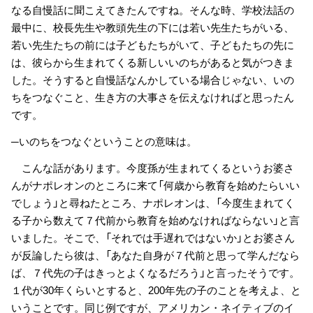
なる自慢話に聞こえてきたんですね。そんな時、学校法話の
最中に、校長先生や教頭先生の下には若い先生たちがいる、
若い先生たちの前には子どもたちがいて、子どもたちの先に
は、彼らから生まれてくる新しいいのちがあると気がつきま
した。そうすると自慢話なんかしている場合じゃない、いの
ちをつなぐこと、生き方の大事さを伝えなければと思ったん
です。
─いのちをつなぐということの意味は。
こんな話があります。今度孫が生まれてくるというお婆さ
んがナポレオンのところに来て「何歳から教育を始めたらいい
でしょう」と尋ねたところ、ナポレオンは、「今度生まれてく
る子から数えて７代前から教育を始めなければならない」と言
いました。そこで、「それでは手遅れではないか」とお婆さん
が反論したら彼は、「あなた自身が７代前と思って学んだなら
ば、７代先の子はきっとよくなるだろう」と言ったそうです。
１代が30年くらいとすると、200年先の子のことを考えよ、と
いうことです。同じ例ですが、アメリカン・ネイティブのイ