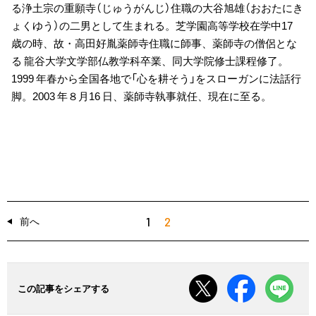
る浄土宗の重願寺（じゅうがんじ）住職の大谷旭雄（おおたにき
ょくゆう）の二男として生まれる。芝学園高等学校在学中17
歳の時、故・高田好胤薬師寺住職に師事、薬師寺の僧侶とな
る 龍谷大学文学部仏教学科卒業、同大学院修士課程修了。
1999 年春から全国各地で「心を耕そう」をスローガンに法話行
脚。2003 年８月16 日、薬師寺執事就任、現在に至る。
1
2
前へ
この記事をシェアする