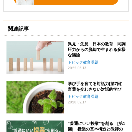
関連記事
異見・先見 日本の教育 同調
圧力からの脱却で生まれる多様
な議論
トピック教育課題
2022.06.13
学び手を育てる対話力[第7回]
言葉を交わさない対話的学び
トピック教育課題
2020.02.17
“普通にいい授業”を創る [第1
回] 授業の基本構造と教師の