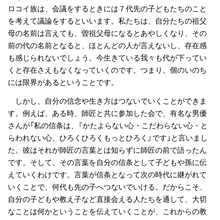
ロコイ族は、会議をするときには７代先の子どもたちのこと
を考えて議論をするといいます。私たちは、自分たちの祖父
母の名前は言えても、曽祖父母になるとあやしくなり、その
前の代の名前となると、ほとんどの人が言えないし、存在感
も感じられないでしょう。今生きている我々も代が下ってい
くと存在さえもなくなっていくのです。つまり、個のいのち
には限界があるということです。
しかし、自分の信念や生き方はつないでいくことができま
す。例えば、ある時、師匠と共に参加した会で、有名な男優
さんが「私の信条は、『かたよらない心・こだわらない心・と
らわれない心、ひろくひろくもっとひろく』です」と言いまし
た。彼はそれが師匠の言葉とは知らずに師匠の前で語ったん
です。そして、その言葉を自分の信条として子どもや孫に伝
えていくわけです。言葉が信条となって次の時代に継がれて
いくことで、何代も先の子へつないでいける。だからこそ、
自分の子どもや教え子など直接会える人たちを通して、大切
なことは何かということを伝えていくことが、これからの教