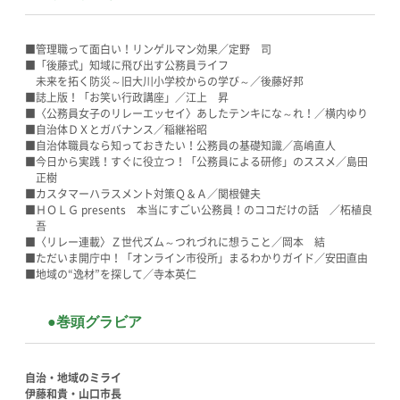
■管理職って面白い！リンゲルマン効果／定野 司
■「後藤式」知域に飛び出す公務員ライフ
未来を拓く防災～旧大川小学校からの学び～／後藤好邦
■誌上版！「お笑い行政講座」／江上 昇
■〈公務員女子のリレーエッセイ〉あしたテンキにな～れ！／横内ゆり
■自治体ＤＸとガバナンス／稲継裕昭
■自治体職員なら知っておきたい！公務員の基礎知識／高嶋直人
■今日から実践！すぐに役立つ！「公務員による研修」のススメ／島田
正樹
■カスタマーハラスメント対策Ｑ＆Ａ／関根健夫
■ＨＯＬＧ presents 本当にすごい公務員！のココだけの話 ／柘植良
吾
■〈リレー連載〉Ｚ世代ズム～つれづれに想うこと／岡本 結
■ただいま開庁中！「オンライン市役所」まるわかりガイド／安田直由
■地域の“逸材”を探して／寺本英仁
●巻頭グラビア
自治・地域のミライ
伊藤和貴・山口市長