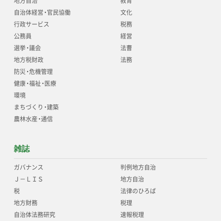
地方自治
教育
自治体経営
・
官民協働
文化
行政サービス
税務
公務員
経営
選挙
・
議会
法曹
地方税財政
法務
防災
・
危機管理
健康
・
福祉
・
医療
環境
まちづくり
・
建築
農林水産
・
通信
雑誌
ガバナンス
判例地方自治
Ｊ－ＬＩＳ
地方自治
税
法律のひろば
地方財務
税理
自治体法務研究
速報税理