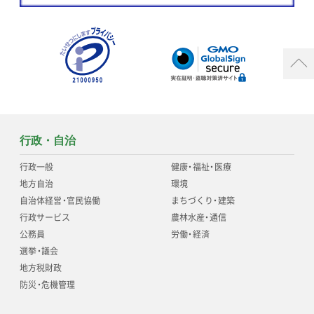
行政・自治
行政一般
健康
・
福祉
・
医療
地方自治
環境
自治体経営
・
官民協働
まちづくり
・
建築
行政サービス
農林水産
・
通信
公務員
労働
・
経済
選挙
・
議会
地方税財政
防災
・
危機管理