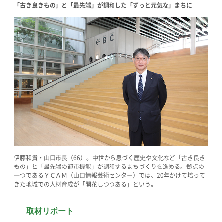
「古き良きもの」と「最先端」が調和した「ずっと元気な」まちに
伊藤和貴・山口市長（66）。中世から息づく歴史や文化など「古き良き
もの」と「最先端の都市機能」が調和するまちづくりを進める。拠点の
一つであるＹＣＡＭ（山口情報芸術センター）では、20年かけて培って
きた地域での人材育成が「開花しつつある」という。
取材リポート