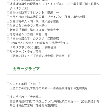
□地域経済再生の現場から～Ｂｉｚモデルの中小企業支援／獅子野美沙
子（はぎビズ）
□自治体の防災マネジメント／鍵屋 一
□市民と行政を結ぶ情報公開・プライバシー保護／奥津茂樹
□公務職場の人・間・模・様／金子雅臣
□生きづらさの中で／玉木達也
□議会局「軍師」論のススメ／清水克士
□地方議会シンカ論／中村 健
□「自治体議会学」のススメ／江藤俊昭
□From the Cinema その映画から世界が見える
『マリウポリの20日間』／綿井健陽
□リーダーズ・ライブラリ
［著者に訊く！／『結婚の社会学』阪井裕一郎］
カラーグラビア
□つぶやく地図／芥川 仁
天然わかめに託す集落の未来──青森県東津軽郡今別町袰月
□技の手ざわり／大西暢夫
首里城再建に向けて焼き上がった沖縄伝統の赤瓦──【赤瓦製造】有
限会社当山瓦工場（沖縄県与那原町）