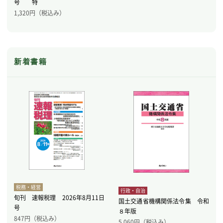
号 特
1,320
円（税込み）
新着書籍
税務・経営
行政・自治
旬刊 速報税理 2026年8月11日
国土交通省機構関係法令集 令和
号
８年版
847
円（税込み）
5,060
円（税込み）