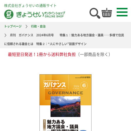
株式会社ぎょうせいの通販サイト
トップページ
行政・自治
月刊 ガバナンス 2024年6月号 特集１：魅力ある地方議会・議員──多様で住民
に信頼される議会とは 特集２：“人にやさしい”誌面デザイン
最短翌日発送！1冊から送料弊社負担
（一部商品を除く）