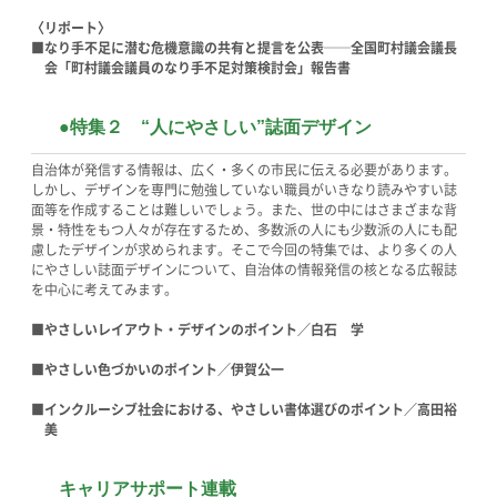
〈リポート〉
■なり手不足に潜む危機意識の共有と提言を公表──全国町村議会議長
会「町村議会議員のなり手不足対策検討会」報告書
●特集２ “人にやさしい”誌面デザイン
自治体が発信する情報は、広く・多くの市民に伝える必要があります。
しかし、デザインを専門に勉強していない職員がいきなり読みやすい誌
面等を作成することは難しいでしょう。また、世の中にはさまざまな背
景・特性をもつ人々が存在するため、多数派の人にも少数派の人にも配
慮したデザインが求められます。そこで今回の特集では、より多くの人
にやさしい誌面デザインについて、自治体の情報発信の核となる広報誌
を中心に考えてみます。
■やさしいレイアウト・デザインのポイント／白石 学
■やさしい色づかいのポイント／伊賀公一
■インクルーシブ社会における、やさしい書体選びのポイント／高田裕
美
キャリアサポート連載