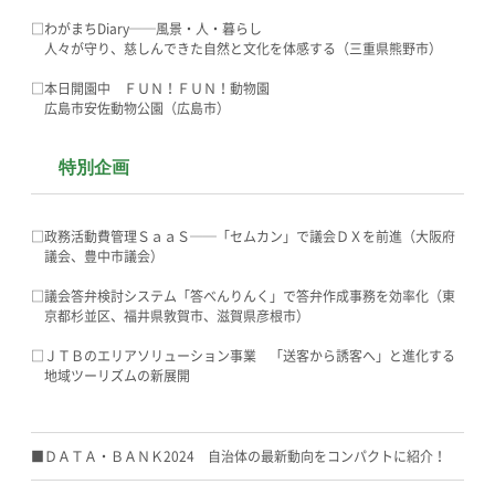
□わがまちDiary──風景・人・暮らし
人々が守り、慈しんできた自然と文化を体感する（三重県熊野市）
□本日開園中 ＦＵＮ！ＦＵＮ！動物園
広島市安佐動物公園（広島市）
特別企画
□政務活動費管理ＳａａＳ──「セムカン」で議会ＤＸを前進（大阪府
議会、豊中市議会）
□議会答弁検討システム「答べんりんく」で答弁作成事務を効率化（東
京都杉並区、福井県敦賀市、滋賀県彦根市）
□ＪＴＢのエリアソリューション事業 「送客から誘客へ」と進化する
地域ツーリズムの新展開
■ＤＡＴＡ・ＢＡＮＫ2024 自治体の最新動向をコンパクトに紹介！