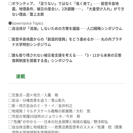
□ボランティア。「足りない」ではなく「長く来て」──能登半島地
震。地理条件、被災の度合い、2次避難……、「大量受け入れ」ができ
ない理由／葉上太郎
●Governance Topics
□自治体が「消滅」しないための方策を議論──人口戦略シンポジウム
□能登半島地震からの「創造的復興」をどう進めるか──丸の内プラチ
ナ大学特別シンポジウム
□誰も取り残されない被災者支援を考える──「3・11から未来の災害
復興制度を提案する会」シンポジウム
連載
□交差点～国×地方／人羅 格
□自治・分権改革を追う／青山彰久
□新・地方自治のミ・ラ・イ／金井利之
□地域発！マルチスケール戦略の新展開／大杉 覚
□市民の常識VS役所のジョウシキ／今井 照
□“危機”の中から──日本の社会保障と地域の福祉／野澤和弘
□自治体法務と地域創生──政策法務型思考のススメ／牧瀬 稔（関東
学院大学地域創生実践研究所）