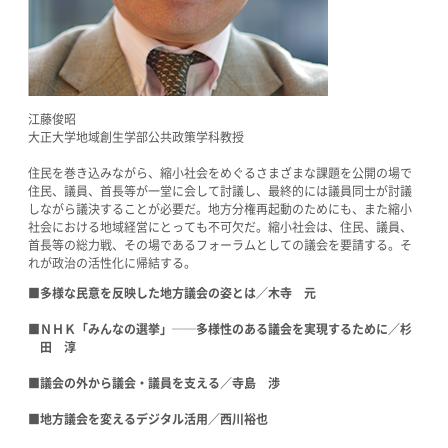
江藤俊昭
大正大学地域創生学部公共政策学科教授
住民を巻き込みながら、縮小社会をめぐるさまざまな課題を公開の場で
住民、議員、首長等が一堂に会して討議し、最終的には議員同士が討議
しながら議決することが必要だ。地方分権再起動のためにも、また縮小
社会における地域経営にとっても不可欠だ。縮小社会は、住民、議員、
首長等の総力戦、その場であるフォーラムとしての議会を要請する。そ
れが政治の活性化に帰結する。
■多様な民意を反映した地方議会の姿とは／木寺 元
■ＮＨＫ「みんなの選挙」──多様性のある議会を実現するために／杉
田 淳
■議会の外から議会・議員を支える／寺島 渉
■地方議会を変えるデジタル活用／西川裕也