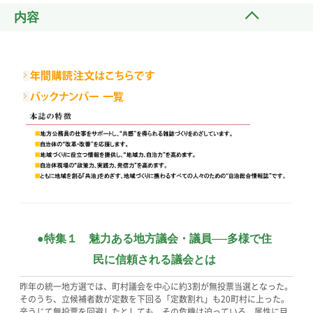
内容
●特集１ 魅力ある地方議会・議員──多様で住
民に信頼される議会とは
昨年の統一地方選では、町村議会を中心に約3割が無投票当選となった。
そのうち、立候補者数が定数を下回る「定数割れ」も20町村に上った。
辛うじて無投票を回避したとしても、その危機は迫っている。属性に目