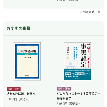
＞ 新着書籍一覧
おすすめ書籍
法曹・法務
行政・自治
ゼロからマスターする事実認定―
法制執務詳解 新版Ⅳ
基礎から学
5,060
円（税込み）
3,080
円（税込み）