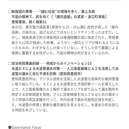
□新版図の事情──“縮む社会”の現場を歩く／葉上太郎
不屈の精神で、前を向く【「屋内退避」の真実・浪江町津島】
原発事故、続く模索51
あの日、東京電力福島第1原発から20～30㎞圏に政府が発した「屋内
退避」の指示は、逃げるほどではないというサインだったはずだ。し
かし、福島県浪江町の津島地区は帰還困難区域に指定された。原発事
故から12年が経過した昨春、ようやく一部のエリアが帰れるようにな
ったものの、わずかな人しか戻っていない。そうした中で農業による
復興に奮闘する女性がいた。不屈の精神は何が支えているのか。
□自治体政策最前線──地域からのイノベーション15
水道ＤＸによる水道管漏水対策──人工衛星画像とＡＩを活用して水
道管の漏水と劣化予測を診断（愛知県豊田市）
愛知県豊田市は、デジタル技術を活用した水道管の効率的な維持管理
に取り組んでいる。ＡＩによる水道管劣化予測診断ツールを導入した
上で、人工衛星画像のＡＩ解析で漏水エリアを絞り込んで漏水箇所を
特定する診断調査を実施。さらに診断精度を向上させるための漏水リ
スク評価の実証実験を行って、市内全域で漏水可能性区域を判定し
た。水道管の修理と更新の優先順位を見える化し、水道水の安全安心
な供給をめざしている。
●Governance Focus