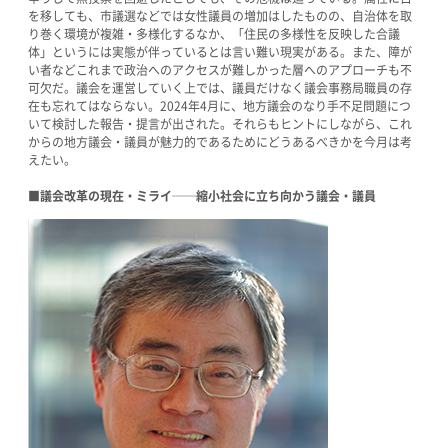
を移しても、市議選などでは女性議員の増加はしたものの、自治体を取
り巻く環境が複雑・多様化するなか、「住民の多様性を反映した合議
体」というには実態が伴っているとは言い難い現実がある。また、障が
い者などこれまで政治へのアクセスが難しかった層へのアプローチも不
可欠だ。議会を運営していく上では、議員だけなく議会事務局職員の存
在も忘れてはならない。2024年4月に、地方議会のなり手不足問題につ
いて検討した報告・提言が出された。それらもヒントにしながら、これ
からの地方議会・議員が魅力的であるためにどうあるべきかを今月は考
えたい。
■議会改革の現在・ミライ──縮小社会に立ち向かう議会・議員