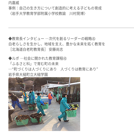
内嘉威
事例：自己の生き方について創造的に考える子どもの育成
〈岩手大学教育学部附属小学校教諭 川村晃博〉
───────────────────────────────────
◆教育長インタビュー ―次代を創るリーダーの戦略④
白老らしさを生かし、地域を支え、豊かな未来を拓く教育を
［北海道白老町教育長］ 安藤尚志
◆ルポ ―社会に開かれた教育課程④
「ふるさと科」で育む町の未来
─“町づくりは人づくりにあり 人づくりは教育にあり”
岩手県大槌町立大槌学園