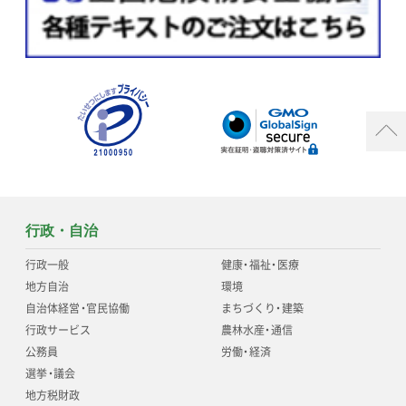
行政・自治
行政一般
健康
・
福祉
・
医療
地方自治
環境
自治体経営
・
官民協働
まちづくり
・
建築
行政サービス
農林水産
・
通信
公務員
労働
・
経済
選挙
・
議会
地方税財政