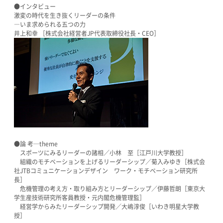
●インタビュー
激変の時代を生き抜くリーダーの条件
―いま求められる五つの力
井上和幸 ［株式会社経営者JP代表取締役社長・CEO］
●論 考─theme
スポーツにみるリーダーの諸相／小林 至［江戸川大学教授］
組織のモチベーションを上げるリーダーシップ／菊入みゆき［株式会
社JTBコミュニケーションデザイン ワーク・モチベーション研究所
長］
危機管理の考え方・取り組み方とリーダーシップ／伊藤哲朗［東京大
学生産技術研究所客員教授・元内閣危機管理監］
経営学からみたリーダーシップ開発／大嶋淳俊［いわき明星大学教
授］