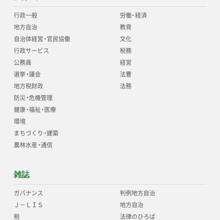
行政一般
労働
・
経済
地方自治
教育
自治体経営
・
官民協働
文化
行政サービス
税務
公務員
経営
選挙
・
議会
法曹
地方税財政
法務
防災
・
危機管理
健康
・
福祉
・
医療
環境
まちづくり
・
建築
農林水産
・
通信
雑誌
ガバナンス
判例地方自治
Ｊ－ＬＩＳ
地方自治
税
法律のひろば