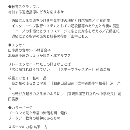
◆教育スクランブル
増加する通級指導にどう対応するか
通級による指導を受ける児童生徒の増加と対応課題／ 伊藤由美
インクルーシブ教育システムとしての通級指導のあり方と今後の展望
―ニーズの多様化とライフステージに応じた対応を考える／安藤正紀
通級による指導の充実と校長の役割／山中ともえ
◆エッセイ
山小屋の食卓④ 小林百合子
北穂高小屋のしょうが焼き・北アルプス
リレーエッセイ・わたしの好きなことば
「次に晴れればそれでいい」／［スポーツキャスター］ 荻原次晴
校長エッセイ・私の一品
我が校のふるさと学習／［和歌山県田辺市立中辺路小学校長］ 浦 光
良
七転び八起きのだるまのように ／［宮崎県国富町立八代中学校長］ 前
田俊彦
◆カラーページ
ブータンで見た幸福の流儀④関 健作
ブータン、教育の根幹にあるもの
スポーツの力④ 髙須 力