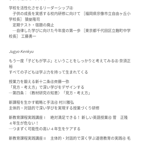
学校を活性化させるリーダーシップ④
子供の成長を実感する校内研修に向けて ［福岡県宗像市立自由ヶ丘小
学校長］ 猿樂隆司
定期テスト・宿題の廃止
─自律した学びに向けた今年度の第一歩 ［東京都千代田区立麹町中学
校長］ 工藤勇一
Jugyo Kenkyu
もう一度「子どもが学ぶ」ということをしっかりと考えてみる④ 奈須正
裕
すべての子どもは学ぶ力を持って生まれてくる
授業力を鍛える新十二条④齊藤一弥
「見方・考え方」で深い学びをデザインする
─第四条：〈教材研究の知恵〉「見方・考え方」
新課程を生かす戦略と手法④ 村川雅弘
主体的・対話的で深い学びを実現する授業づくり研修
新教育課程実践講座Ⅰ 絶対満足できる！ 新しい英語授業④ 菅 正隆
４年生が危ない！
─つまずく可能性の高い４年生をケアする
新教育課程実践講座Ⅱ 主体的・対話的で深く学ぶ道徳教育の実践④ 毛