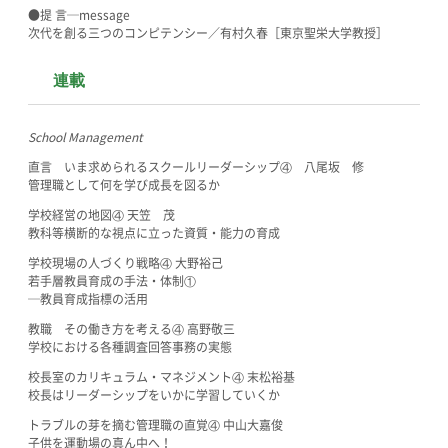
●提 言─message
次代を創る三つのコンピテンシー／有村久春［東京聖栄大学教授］
連載
School Management
直言 いま求められるスクールリーダーシップ④ 八尾坂 修
管理職として何を学び成長を図るか
学校経営の地図④ 天笠 茂
教科等横断的な視点に立った資質・能力の育成
学校現場の人づくり戦略④ 大野裕己
若手層教員育成の手法・体制①
─教員育成指標の活用
教職 その働き方を考える④ 高野敬三
学校における各種調査回答事務の実態
校長室のカリキュラム・マネジメント④ 末松裕基
校長はリーダーシップをいかに学習していくか
トラブルの芽を摘む管理職の直覚④ 中山大嘉俊
子供を運動場の真ん中へ！