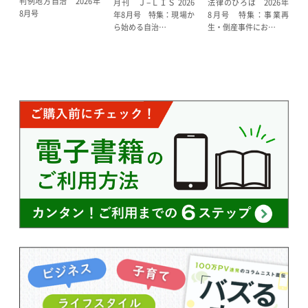
判例地方自治 2026年
法律のひろば 2026年
月刊 Ｊ−ＬＩＳ 2026
8月号
8月号 特集：事業再
年8月号 特集：現場か
生・倒産事件にお…
ら始める自治…