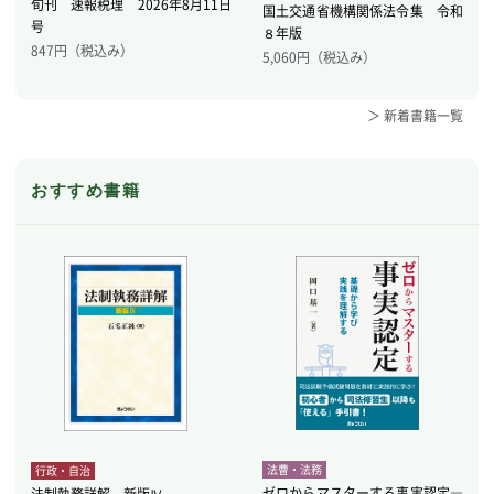
旬刊 速報税理 2026年8月11日
国土交通省機構関係法令集 令和
号
８年版
847
円（税込み）
5,060
円（税込み）
＞ 新着書籍一覧
おすすめ書籍
法曹・法務
行政・自治
ゼロからマスターする事実認定―
法制執務詳解 新版Ⅳ