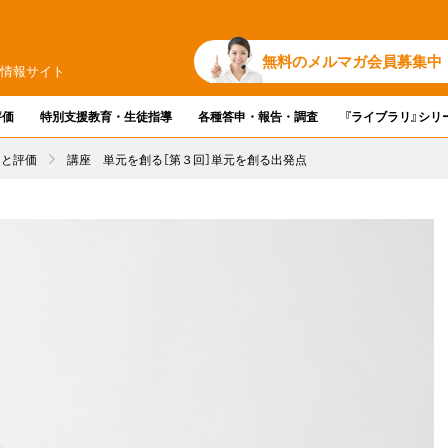
無料のメルマガ会員募集中
務情報サイト
評価
特別支援教育・生徒指導
各種答申・報告・調査
『ライブラリ』シリ
りと評価
講座 単元を創る［第３回］単元を創る出発点