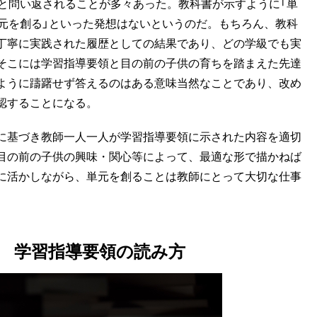
」と問い返されることが多々あった。教科書が示すように「単
単元を創る」といった発想はないというのだ。もちろん、教科
丁寧に実践された履歴としての結果であり、どの学級でも実
そこには学習指導要領と目の前の子供の育ちを踏まえた先達
ように躊躇せず答えるのはある意味当然なことであり、改め
認することになる。
に基づき教師一人一人が学習指導要領に示された内容を適切
目の前の子供の興味・関心等によって、最適な形で描かねば
に活かしながら、単元を創ることは教師にとって大切な仕事
 学習指導要領の読み方