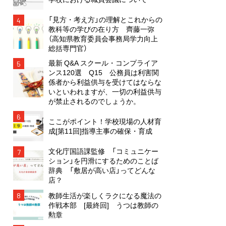
「見方・考え方」の理解とこれからの
4
教科等の学びの在り方 齊藤一弥
（高知県教育委員会事務局学力向上
総括専門官）
最新 Q&A スクール・コンプライア
5
ンス120選 Q15 公務員は利害関
係者から利益供与を受けてはならな
いといわれますが、一切の利益供与
が禁止されるのでしょうか。
6
ここがポイント！学校現場の人材育
成[第11回]指導主事の確保・育成
文化庁国語課監修 「コミュニケー
7
ション」を円滑にするためのことば
辞典 「敷居が高い店」ってどんな
店？
8
教師生活が楽しくラクになる魔法の
作戦本部 [最終回] うつは教師の
勲章