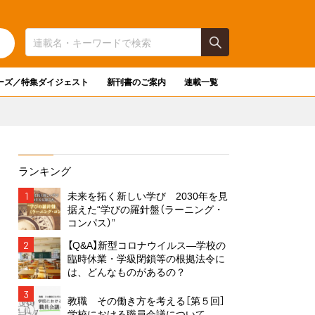
ーズ／特集ダイジェスト
新刊書のご案内
連載一覧
ランキング
1
未来を拓く新しい学び 2030年を見
据えた“学びの羅針盤（ラーニング・
コンパス）”
2
【Q&A】新型コロナウイルス―学校の
臨時休業・学級閉鎖等の根拠法令に
は、どんなものがあるの？
3
教職 その働き方を考える［第５回］
学校における職員会議について