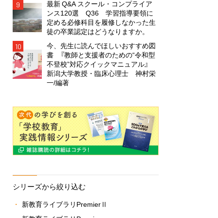
最新 Q&A スクール・コンプライア
9
ンス120選 Q36 学習指導要領に
定める必修科目を履修しなかった生
徒の卒業認定はどうなりますか。
今、先生に読んでほしいおすすめ図
10
書 『教師と支援者のための“令和型
不登校”対応クイックマニュアル』
新潟大学教授・臨床心理士 神村栄
一/編著
シリーズから絞り込む
新教育ライブラリPremierⅡ