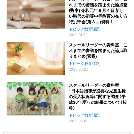
れまでの審議を踏まえた論点整
理(案) 令和元年９月４日 新し
い時代の初等中等教育の在り方
特別部会(第３回)資料１
トピック教育課題
2020.01.29
スクールリーダーの資料室 こ
れまでの審議を踏まえた論点取
りまとめ(素案)
トピック教育課題
2020.03.23
スクールリーダーの資料室
「日本語指導が必要な児童生徒
の受入状況等に関する調査（平
成30年度）」の結果について（抜
粋）
トピック教育課題
2020.05.09