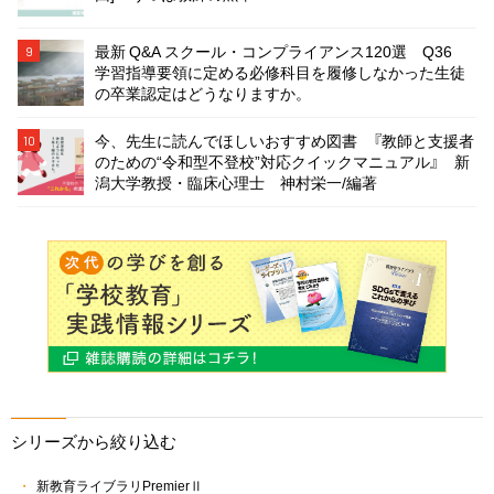
最新 Q&A スクール・コンプライアンス120選 Q36
9
学習指導要領に定める必修科目を履修しなかった生徒
の卒業認定はどうなりますか。
今、先生に読んでほしいおすすめ図書 『教師と支援者
10
のための“令和型不登校”対応クイックマニュアル』 新
潟大学教授・臨床心理士 神村栄一/編著
シリーズから絞り込む
新教育ライブラリPremierⅡ