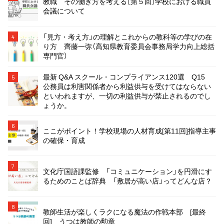
教職 その働き方を考える［第５回］学校における職員
会議について
「見方・考え方」の理解とこれからの教科等の学びの在
4
り方 齊藤一弥（高知県教育委員会事務局学力向上総括
専門官）
最新 Q&A スクール・コンプライアンス120選 Q15
5
公務員は利害関係者から利益供与を受けてはならない
といわれますが、一切の利益供与が禁止されるのでし
ょうか。
6
ここがポイント！学校現場の人材育成[第11回]指導主事
の確保・育成
7
文化庁国語課監修 「コミュニケーション」を円滑にす
るためのことば辞典 「敷居が高い店」ってどんな店？
8
教師生活が楽しくラクになる魔法の作戦本部 [最終
回] うつは教師の勲章