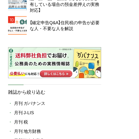
有している場合の預金差押えの実務
対応】
10
【確定申告Q&A】住民税の申告が必要
な人・不要な人を解説
雑誌から絞り込む
月刊 ガバナンス
月刊 J-LIS
月刊 税
月刊 地方財務