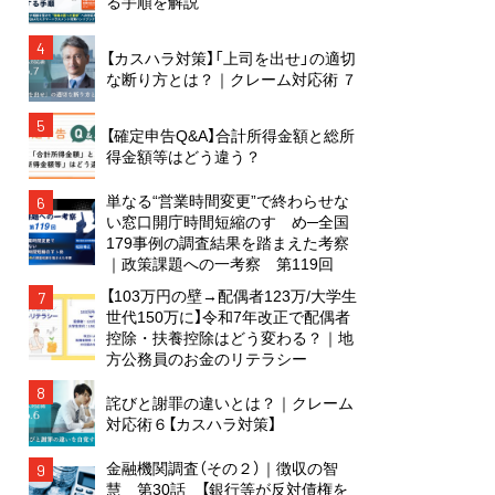
る手順を解説
4
【カスハラ対策】「上司を出せ」の適切
な断り方とは？｜クレーム対応術 ７
5
【確定申告Q&A】合計所得金額と総所
得金額等はどう違う？
単なる“営業時間変更”で終わらせな
6
い窓口開庁時間短縮のすゝめ─全国
179事例の調査結果を踏まえた考察
｜政策課題への一考察 第119回
【103万円の壁→配偶者123万/大学生
7
世代150万に】令和7年改正で配偶者
控除・扶養控除はどう変わる？｜地
方公務員のお金のリテラシー
8
詫びと謝罪の違いとは？｜クレーム
対応術６【カスハラ対策】
金融機関調査（その２）｜徴収の智
9
慧 第30話 【銀行等が反対債権を