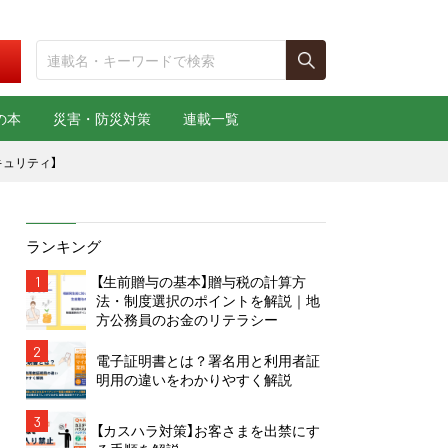
の本
災害・防災対策
連載一覧
キュリティ】
ランキング
1
【生前贈与の基本】贈与税の計算方
法・制度選択のポイントを解説｜地
方公務員のお金のリテラシー
2
電子証明書とは？署名用と利用者証
明用の違いをわかりやすく解説
3
【カスハラ対策】お客さまを出禁にす