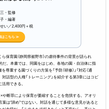
三・監修
子・編著
せい／2,400円＋税
細はこちら ≫
ら保育園（静岡県裾野市）の虐待事件の背景が語られ
撃的だ。本書では、同園をはじめ、各地の園・自治体に指
を尊重する園づくりの方策を「予防（研修）」「対応（通
。対話型の人権「トレーニング」を紹介する第3章にはコピ
に活用できる。
×や断罪により保育が萎縮することを危惧する。アオリ
言葉は“諦め”ではない。対話を通じて多様な意見があると
とが大切だ。「このまちで起きたら」と不安なら、手にと