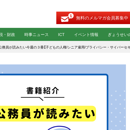
無料のメルマガ会員募集中
税・財政
時事ニュース
ICT
イベント情報
ぎょうせい
公務員が読みたい今週の３冊【子どもの人権/シニア雇用/プライバシー・サイバーセ