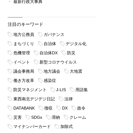
最新行政大事典
注目のキーワード
地方公務員
ガバナンス
まちづくり
自治体
デジタル化
危機管理
自治体DX
防災
イベント
新型コロナウイルス
議会事務局
地方議会
大地震
働き方改革
感染症
防災マネジメント
J-LIS
用語集
東西南北デジデジ日記
法律
DATABANK
徴収
DX
政令
災害
SDGs
滞納
クレーム
マイナンバーカード
加除式