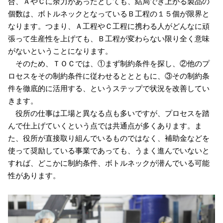
合、ＡやＣに余力があったとしても、結局でき上がる製品の
個数は、ボトルネックとなっているＢ工程の１５個が限界と
なります。つまり、Ａ工程やＣ工程に携わる人がどんなに頑
張って生産性を上げても、Ｂ工程が変わらない限り全く意味
がないということになります。
そのため、ＴＯＣでは、①まず制約条件を探し、②他のプ
ロセスをその制約条件に従わせるととともに、③その制約条
件を徹底的に活用する、というステップで状況を改善してい
きます。
役所の仕事は工場と異なる点も多いですが、プロセスを踏
んで仕上げていくという点では共通点が多くあります。ま
た、役所が直接取り組んでいるものではなく、補助金などを
使って奨励している事業であっても、うまく進んでいないと
すれば、どこかに制約条件、ボトルネックが潜んでいる可能
性があります。