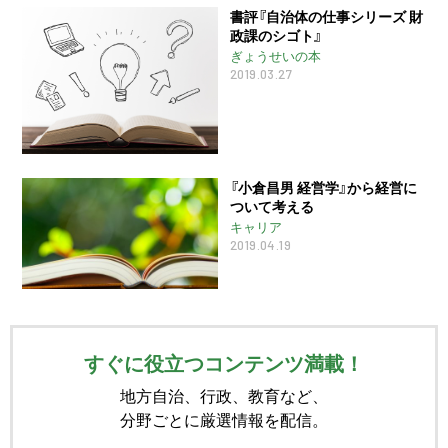
書評『自治体の仕事シリーズ 財
政課のシゴト』
ぎょうせいの本
2019.03.27
『小倉昌男 経営学』から経営に
ついて考える
キャリア
2019.04.19
すぐに役立つコンテンツ満載！
地方自治、行政、教育など、
分野ごとに厳選情報を配信。