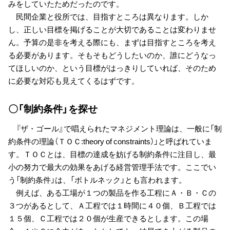
みをしていたためだったのです。
民間企業と役所では、目指すところは異なります。しか
し、正しい目標を掲げることが大切であることは変わりませ
ん。予算の是非を考える際にも、まずは目指すところを考え
る必要があります。そもそもどうしたいのか、誰にどうなっ
てほしいのか、という目標がはっきりしていれば、そのため
に必要な対応も見えてくるはずです。
〇「制約条件」を探せ
『ザ・ゴール』で唱えられたマネジメント理論は、一般に「制
約条件の理論（ＴＯＣ:theory of constraints）」と呼ばれていま
す。ＴＯＣとは、目標の達成を妨げる制約条件に注目し、最
小の努力で最大の効果をあげる経営管理手法です。ここでい
う「制約条件」は、「ボトルネック」とも言われます。
例えば、ある工場が１つの製品を作る工程にＡ・Ｂ・Ｃの
３つがあるとして、Ａ工程では１時間に４０個、Ｂ工程では
１５個、Ｃ工程では２０個が生産できるとします。この場