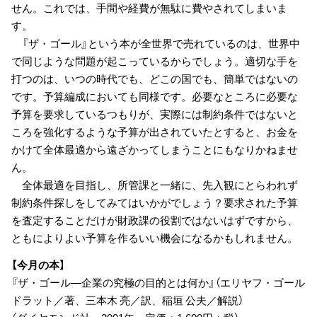
せん。これでは、手間や経費が無駄に費やされてしまいま
す。
『ザ・ゴール』という本が全世界で売れているのは、世界中
で同じような問題が起こっているからでしょう。適切な手を
打つのは、いつの時代でも、どこの国でも、簡単ではないの
です。予算編成においても同様です。必要なところに必要な
予算を要求しているつもりが、実際には制約条件ではないと
ころを強化するような予算が出されていたとすると、お金を
かけて全体最適から遠ざかってしまうことにもなりかねませ
ん。
全体最適を目指し、所管課と一緒に、先入観にとらわれず
制約条件探しをしてみてはいかがでしょう？要求された予算
を査定することだけが財政課の役割ではないはずですから、
ともによりよい予算を作るいい機会になるかもしれません。
【今月の本】
『ザ・ゴール―企業の究極の目的とは何か』（エリヤフ・ゴール
ドラット／著、三本木 亮／訳、稲垣 公夫／解説）