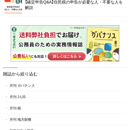
【確定申告Q&A】住民税の申告が必要な人・不要な人を
解説
雑誌から絞り込む
月刊 ガバナンス
月刊 J-LIS
月刊 税
月刊 地方財務