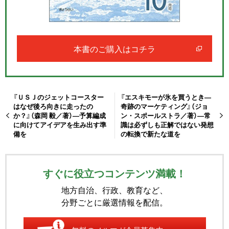
本書のご購入はコチラ
『ＵＳＪのジェットコースター
『エスキモーが氷を買うとき―
はなぜ後ろ向きに走ったの
奇跡のマーケティング』（ジョ
か？』（森岡 毅／著）―予算編成
ン・スポールストラ／著）―常
に向けてアイデアを生み出す準
識は必ずしも正解ではない発想
備を
の転換で新たな道を
すぐに役立つコンテンツ満載！
地方自治、行政、教育など、
分野ごとに厳選情報を配信。