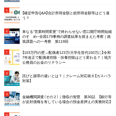
5
【確定申告Q&A】合計所得金額と総所得金額等はどう違
う？
単なる“営業時間変更”で終わらせない窓口開庁時間短縮
6
のすゝめ─全国179事例の調査結果を踏まえた考察｜政
策課題への一考察 第119回
【103万円の壁→配偶者123万/大学生世代150万に】令和
7
7年改正で配偶者控除・扶養控除はどう変わる？｜地方
公務員のお金のリテラシー
8
詫びと謝罪の違いとは？｜クレーム対応術６【カスハラ
対策】
9
金融機関調査（その２）｜徴収の智慧 第30話 【銀行等
が反対債権を有している場合の預金差押えの実務対応】
10