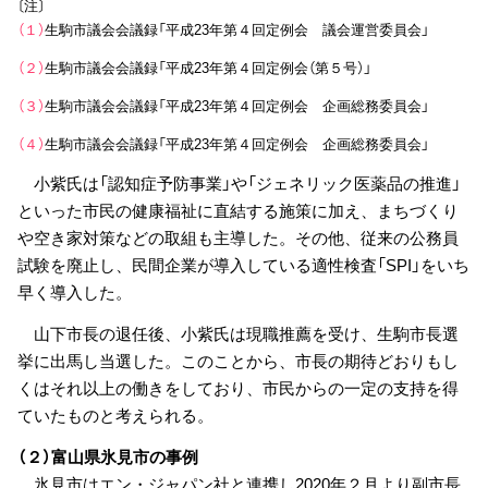
〔注〕
（１）
生駒市議会会議録「平成23年第４回定例会 議会運営委員会」
（２）
生駒市議会会議録「平成23年第４回定例会（第５号）」
（３）
生駒市議会会議録「平成23年第４回定例会 企画総務委員会」
（４）
生駒市議会会議録「平成23年第４回定例会 企画総務委員会」
小紫氏は「認知症予防事業」や「ジェネリック医薬品の推進」
といった市民の健康福祉に直結する施策に加え、まちづくり
や空き家対策などの取組も主導した。その他、従来の公務員
試験を廃止し、民間企業が導入している適性検査「SPI」をいち
早く導入した。
山下市長の退任後、小紫氏は現職推薦を受け、生駒市長選
挙に出馬し当選した。このことから、市長の期待どおりもし
くはそれ以上の働きをしており、市民からの一定の支持を得
ていたものと考えられる。
（２）富山県氷見市の事例
氷見市はエン・ジャパン社と連携し2020年２月より副市長