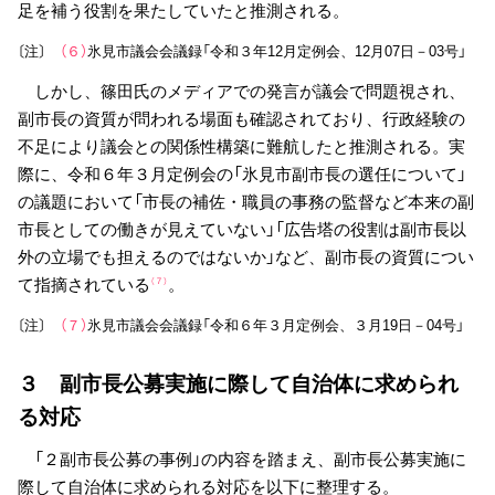
足を補う役割を果たしていたと推測される。
〔注〕
（６）
氷見市議会会議録「令和３年12月定例会、12月07日－03号」
しかし、篠田氏のメディアでの発言が議会で問題視され、
副市長の資質が問われる場面も確認されており、行政経験の
不足により議会との関係性構築に難航したと推測される。実
際に、令和６年３月定例会の「氷見市副市長の選任について」
の議題において「市長の補佐・職員の事務の監督など本来の副
市長としての働きが見えていない」「広告塔の役割は副市長以
外の立場でも担えるのではないか」など、副市長の資質につい
て指摘されている
。
（７）
〔注〕
（７）
氷見市議会会議録「令和６年３月定例会、３月19日－04号」
３ 副市長公募実施に際して自治体に求められ
る対応
「２副市長公募の事例」の内容を踏まえ、副市長公募実施に
際して自治体に求められる対応を以下に整理する。