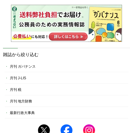
雑誌から絞り込む
月刊 ガバナンス
月刊 J-LIS
月刊 税
月刊 地方財務
最新行政大事典