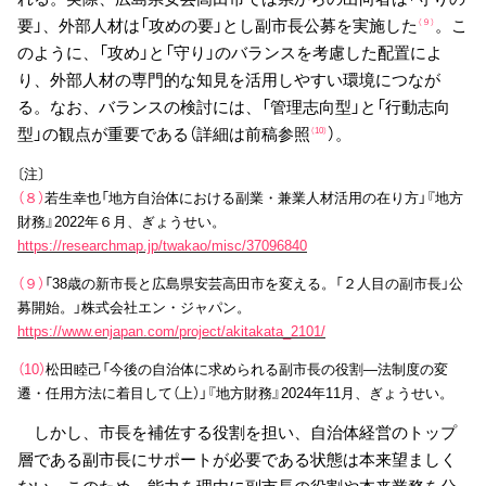
要」、外部人材は「攻めの要」とし副市長公募を実施した
。こ
（９）
のように、「攻め」と「守り」のバランスを考慮した配置によ
り、外部人材の専門的な知見を活用しやすい環境につなが
る。なお、バランスの検討には、「管理志向型」と「行動志向
型」の観点が重要である（詳細は前稿参照
）。
（10）
〔注〕
（８）
若生幸也「地方自治体における副業・兼業人材活用の在り方」『地方
財務』2022年６月、ぎょうせい。
https://researchmap.jp/twakao/misc/37096840
（９）
「38歳の新市長と広島県安芸高田市を変える。「２人目の副市長」公
募開始。」株式会社エン・ジャパン。
https://www.enjapan.com/project/akitakata_2101/
（10）
松田睦己「今後の自治体に求められる副市長の役割―法制度の変
遷・任用方法に着目して（上）」『地方財務』2024年11月、ぎょうせい。
しかし、市長を補佐する役割を担い、自治体経営のトップ
層である副市長にサポートが必要である状態は本来望ましく
ない。このため、能力を理由に副市長の役割や本来業務を分