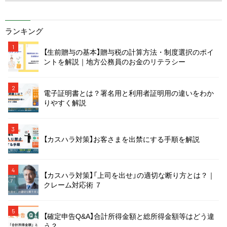
ランキング
1
【生前贈与の基本】贈与税の計算方法・制度選択のポイ
ントを解説｜地方公務員のお金のリテラシー
2
電子証明書とは？署名用と利用者証明用の違いをわか
りやすく解説
3
【カスハラ対策】お客さまを出禁にする手順を解説
4
【カスハラ対策】「上司を出せ」の適切な断り方とは？｜
クレーム対応術 ７
5
【確定申告Q&A】合計所得金額と総所得金額等はどう違
う？