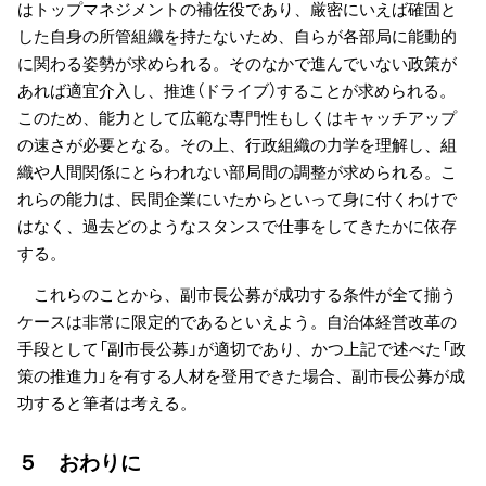
はトップマネジメントの補佐役であり、厳密にいえば確固と
した自身の所管組織を持たないため、自らが各部局に能動的
に関わる姿勢が求められる。そのなかで進んでいない政策が
あれば適宜介入し、推進（ドライブ）することが求められる。
このため、能力として広範な専門性もしくはキャッチアップ
の速さが必要となる。その上、行政組織の力学を理解し、組
織や人間関係にとらわれない部局間の調整が求められる。こ
れらの能力は、民間企業にいたからといって身に付くわけで
はなく、過去どのようなスタンスで仕事をしてきたかに依存
する。
これらのことから、副市長公募が成功する条件が全て揃う
ケースは非常に限定的であるといえよう。自治体経営改革の
手段として「副市長公募」が適切であり、かつ上記で述べた「政
策の推進力」を有する人材を登用できた場合、副市長公募が成
功すると筆者は考える。
５ おわりに