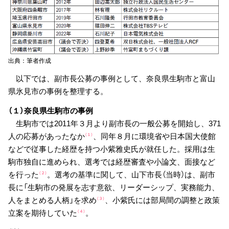
出典：筆者作成
以下では、副市長公募の事例として、奈良県生駒市と富山
県氷見市の事例を整理する。
（１）奈良県生駒市の事例
生駒市では2011年３月より副市長の一般公募を開始し、371
人の応募があったなか
、同年８月に環境省や日本国大使館
（１）
などで従事した経歴を持つ小紫雅史氏が就任した。採用は生
駒市独自に進められ、選考では経歴審査や小論文、面接など
を行った
。選考の基準に関して、山下市長（当時）は、副市
（２）
長に「生駒市の発展を志す意欲、リーダーシップ、実務能力、
人をまとめる人柄」を求め
、小紫氏には部局間の調整と政策
（３）
立案を期待していた
。
（４）