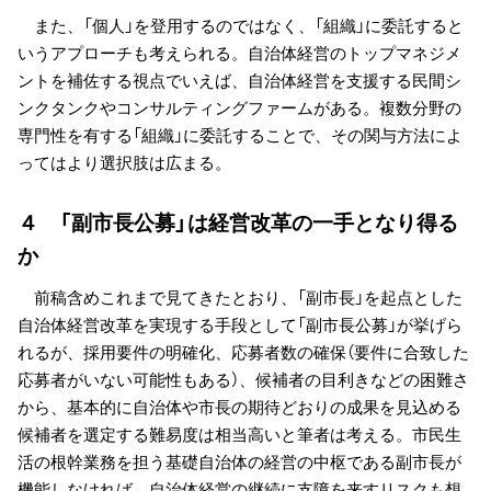
また、「個人」を登用するのではなく、「組織」に委託すると
いうアプローチも考えられる。自治体経営のトップマネジメ
ントを補佐する視点でいえば、自治体経営を支援する民間シ
ンクタンクやコンサルティングファームがある。複数分野の
専門性を有する「組織」に委託することで、その関与方法によ
ってはより選択肢は広まる。
４ 「副市長公募」は経営改革の一手となり得る
か
前稿含めこれまで見てきたとおり、「副市長」を起点とした
自治体経営改革を実現する手段として「副市長公募」が挙げら
れるが、採用要件の明確化、応募者数の確保（要件に合致した
応募者がいない可能性もある）、候補者の目利きなどの困難さ
から、基本的に自治体や市長の期待どおりの成果を見込める
候補者を選定する難易度は相当高いと筆者は考える。市民生
活の根幹業務を担う基礎自治体の経営の中枢である副市長が
機能しなければ、自治体経営の継続に支障を来すリスクも想