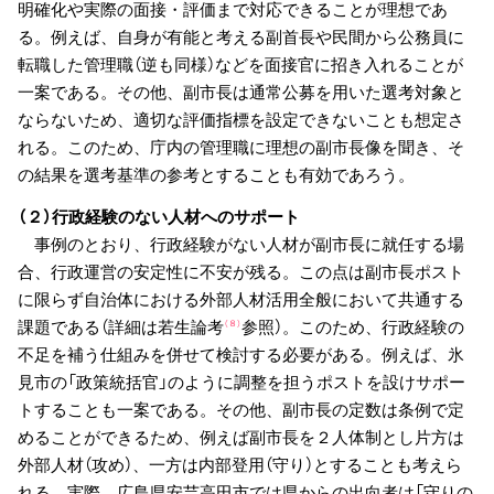
明確化や実際の面接・評価まで対応できることが理想であ
る。例えば、自身が有能と考える副首長や民間から公務員に
転職した管理職（逆も同様）などを面接官に招き入れることが
一案である。その他、副市長は通常公募を用いた選考対象と
ならないため、適切な評価指標を設定できないことも想定さ
れる。このため、庁内の管理職に理想の副市長像を聞き、そ
の結果を選考基準の参考とすることも有効であろう。
（２）行政経験のない人材へのサポート
事例のとおり、行政経験がない人材が副市長に就任する場
合、行政運営の安定性に不安が残る。この点は副市長ポスト
に限らず自治体における外部人材活用全般において共通する
課題である（詳細は若生論考
参照）。このため、行政経験の
（８）
不足を補う仕組みを併せて検討する必要がある。例えば、氷
見市の「政策統括官」のように調整を担うポストを設けサポー
トすることも一案である。その他、副市長の定数は条例で定
めることができるため、例えば副市長を２人体制とし片方は
外部人材（攻め）、一方は内部登用（守り）とすることも考えら
れる。実際、広島県安芸高田市では県からの出向者は「守りの