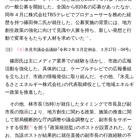
の一般公募を開始した。全国から810名の応募があったなか、
同年４月に株式会社TBSテレビでプロデューサーを務めた経
歴を持つ篠田伸二氏が就任した。公募実施の背景には、地方
創生政策の強化に向けて見識や人脈を持ち、新しい発想と行
動で変革をもたらす人材を求めていた
。
（５）
〔注〕
（５）
氷見市議会会議録「令和２年３月定例会、３月17日－04号」
篠田氏は主にメディア業界での経験を活かし、市政の広報
活動を強化した。具体的には、ケーブルテレビでの広報番組
を立ち上げ、市政の情報発信に取り組んだ。その他、「氷見ふ
るさとエネルギー株式会社」の代表取締役として地域エネルギ
ー政策を推進した。
その他、林市長（当時）が就任したタイミングで市長及び副
市長の指示により、地方創生に関わる政策、施策の推進に関
して部局横断的な庁内調整や議会調整など、副市長をサポー
トする役割
を担う「政策統括監」のポストが設置された。な
（６）
お、当該ポストが結果的に就任直後の副市長の行政経験の不