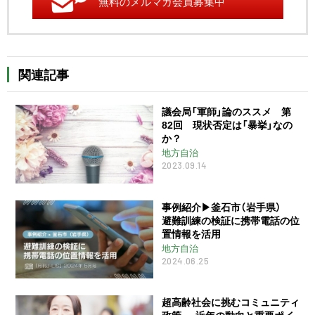
無料のメルマガ会員募集中
関連記事
議会局「軍師」論のススメ 第
82回 現状否定は「暴挙」なの
か？
地方自治
2023.09.14
事例紹介▶︎釜石市（岩手県）
避難訓練の検証に携帯電話の位
置情報を活用
地方自治
2024.06.25
超高齢社会に挑むコミュニティ
政策 ― 近年の動向と重要ポイ