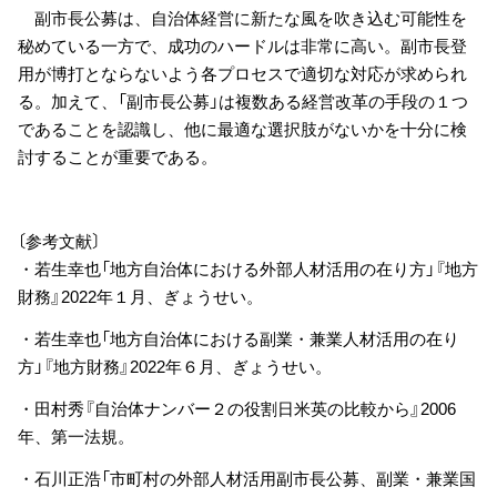
副市長公募は、自治体経営に新たな風を吹き込む可能性を
秘めている一方で、成功のハードルは非常に高い。副市長登
用が博打とならないよう各プロセスで適切な対応が求められ
る。加えて、「副市長公募」は複数ある経営改革の手段の１つ
であることを認識し、他に最適な選択肢がないかを十分に検
討することが重要である。
〔参考文献〕
・若生幸也「地方自治体における外部人材活用の在り方」『地方
財務』2022年１月、ぎょうせい。
・若生幸也「地方自治体における副業・兼業人材活用の在り
方」『地方財務』2022年６月、ぎょうせい。
・田村秀『自治体ナンバー２の役割日米英の比較から』2006
年、第一法規。
・石川正浩「市町村の外部人材活用副市長公募、副業・兼業国