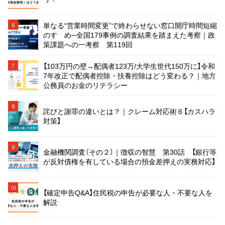
単なる“営業時間変更”で終わらせない窓口開庁時間短縮
6
のすゝめ─全国179事例の調査結果を踏まえた考察｜政
策課題への一考察 第119回
【103万円の壁→配偶者123万/大学生世代150万に】令和
7
7年改正で配偶者控除・扶養控除はどう変わる？｜地方
公務員のお金のリテラシー
8
詫びと謝罪の違いとは？｜クレーム対応術６【カスハラ
対策】
9
金融機関調査（その２）｜徴収の智慧 第30話 【銀行等
が反対債権を有している場合の預金差押えの実務対応】
10
【確定申告Q&A】住民税の申告が必要な人・不要な人を
解説