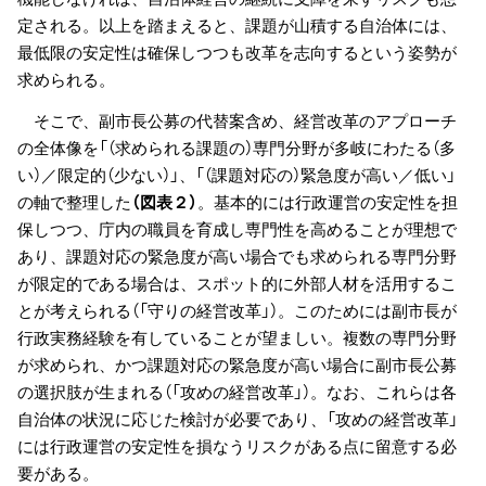
定される。以上を踏まえると、課題が山積する自治体には、
最低限の安定性は確保しつつも改革を志向するという姿勢が
求められる。
そこで、副市長公募の代替案含め、経営改革のアプローチ
の全体像を「（求められる課題の）専門分野が多岐にわたる（多
い）／限定的（少ない）」、「（課題対応の）緊急度が高い／低い」
の軸で整理した
（図表２）
。基本的には行政運営の安定性を担
保しつつ、庁内の職員を育成し専門性を高めることが理想で
あり、課題対応の緊急度が高い場合でも求められる専門分野
が限定的である場合は、スポット的に外部人材を活用するこ
とが考えられる（「守りの経営改革」）。このためには副市長が
行政実務経験を有していることが望ましい。複数の専門分野
が求められ、かつ課題対応の緊急度が高い場合に副市長公募
の選択肢が生まれる（「攻めの経営改革」）。なお、これらは各
自治体の状況に応じた検討が必要であり、「攻めの経営改革」
には行政運営の安定性を損なうリスクがある点に留意する必
要がある。