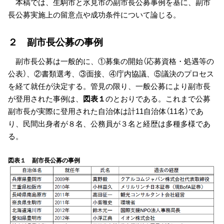
本稿では、生駒市と氷見市の副市長公募事例を基に、副市
長公募実施上の留意点や成功条件について論じる。
２ 副市長公募の事例
副市長公募は一般的に、①募集の開始（応募資格・処遇等の
公表）、②書類選考、③面接、④庁内協議、⑤議決のプロセス
を経て就任が決定する。管見の限り、一般公募により副市長
が登用された事例は、
図表１
のとおりである。これまで公募
副市長が実際に登用された自治体は計11自治体（11名）であ
り、民間出身者が８名、公務員が３名と経歴は多種多様であ
る。
図表１ 副市長公募の事例