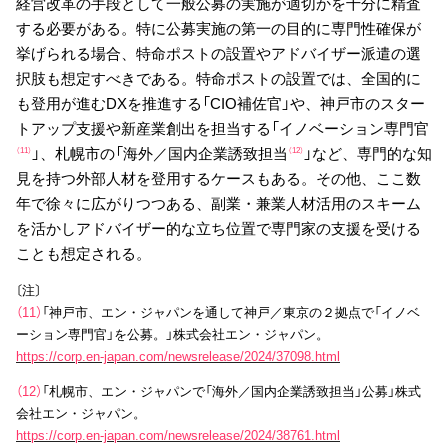
経営改革の手段として一般公募の実施が適切かを十分に精査
する必要がある。特に公募実施の第一の目的に専門性確保が
挙げられる場合、特命ポストの設置やアドバイザー派遣の選
択肢も想定すべきである。特命ポストの設置では、全国的に
も登用が進むDXを推進する「CIO補佐官」や、神戸市のスター
トアップ支援や新産業創出を担当する「イノベーション専門官
」、札幌市の「海外／国内企業誘致担当
」など、専門的な知
（11）
（12）
見を持つ外部人材を登用するケースもある。その他、ここ数
年で徐々に広がりつつある、副業・兼業人材活用のスキーム
を活かしアドバイザー的な立ち位置で専門家の支援を受ける
ことも想定される。
〔注〕
（11）
「神戸市、エン・ジャパンを通して神戸／東京の２拠点で「イノベ
ーション専門官」を公募。」株式会社エン・ジャパン。
https://corp.en-japan.com/newsrelease/2024/37098.html
（12）
「札幌市、エン・ジャパンで「海外／国内企業誘致担当」公募」株式
会社エン・ジャパン。
https://corp.en-japan.com/newsrelease/2024/38761.html