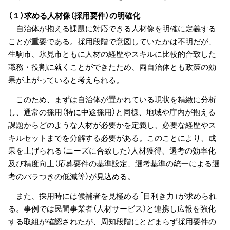
（１）求める人材像（採用要件）の明確化
自治体が抱える課題に対応できる人材像を明確に定義する
ことが重要である。採用段階で意図していたかは不明だが、
生駒市、氷見市ともに人材の経歴やスキルに比較的合致した
職務・役割に就くことができたため、両自治体とも政策の効
果が上がっていると考えられる。
このため、まずは自治体が置かれている現状を精緻に分析
し、通常の採用（特に中途採用）と同様、地域や庁内が抱える
課題からどのような人材が必要かを定義し、必要な経歴やス
キルセットまでを分解する必要がある。このことにより、成
果を上げられる（ニーズに合致した）人材獲得、選考の効率化
及び精度向上（応募要件の基準設定、選考基準の統一による選
考のバラつきの低減等）が見込める。
また、採用時には候補者を見極める「目利き力」が求められ
る。事例では民間事業者（人材サービス）と連携し広報を強化
する取組が確認されたが、周知段階にとどまらず採用要件の