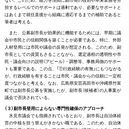
担するレベルでのサポートは過剰であり、必要なサポートと
はあくまで就任直後から組織に適応するまでの補助であると
筆者は考える。
また、公募副市長が効果的に機能するためには、早期に議
会や市民との信頼関係を築くことが必要である。特に、外部
人材登用には市民や議会の反発が想定される。このため、副
市長としての資質もさることながら、選定過程の透明性や市
民・議会向けの説明（アピール）・調整等、事務局側のサポー
トも重要である。この点、「①行政経験の有無」にもつながる
が、行政経験を有することは市民・議会からの信頼に一定程
度つながると考える。なお、広島県安芸高田市や沖縄県竹富
町では副市長公募を実施したが、副市長（候補者）の人事案が
議会で否決されている。
（３）副市長登用によらない専門性確保のアプローチ
氷見市議会でも指摘されているとおり、副市長は自治体経
営の中核を担う替えがきかない職である。このため、自治体