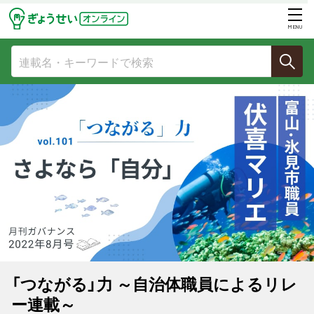
MENU
「つながる」力 ～自治体職員によるリレ
ー連載～