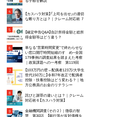
る手順を解説
4
【カスハラ対策】「上司を出せ」の適切
な断り方とは？｜クレーム対応術 ７
5
【確定申告Q&A】合計所得金額と総所
得金額等はどう違う？
単なる“営業時間変更”で終わらせな
6
い窓口開庁時間短縮のすゝめ─全国
179事例の調査結果を踏まえた考察
｜政策課題への一考察 第119回
【103万円の壁→配偶者123万/大学生
7
世代150万に】令和7年改正で配偶者
控除・扶養控除はどう変わる？｜地
方公務員のお金のリテラシー
8
詫びと謝罪の違いとは？｜クレーム
対応術６【カスハラ対策】
金融機関調査（その２）｜徴収の智
9
慧 第30話 【銀行等が反対債権を