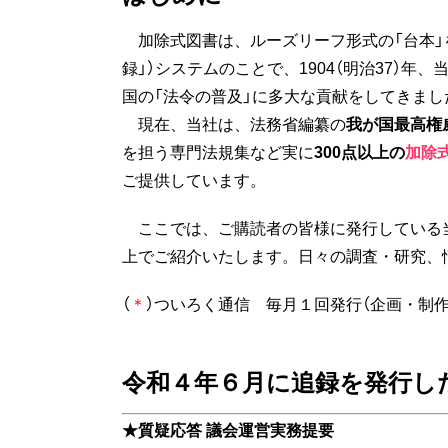
加除式図書は、ルーズリーフ形式の「台本」
録」）システムのことで、1904（明治37）
国の「法令の普及」に多大な貢献をしてきまし
現在、当社は、法務省編纂の
我が国最高権
を担う専門法規集など実に
300点以上の
加除
ご提供しています。
ここでは、ご購読者の皆様に発行している当
上でご紹介いたします。日々の調査・研究、
（
＊
）ついろく通信 毎月１回発行（企画・制
令和４年６月に追録を発行し
★質疑応答 議会運営実務提要