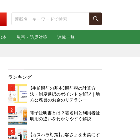
の本
災害・防災対策
連載一覧
ランキング
1
【生前贈与の基本】贈与税の計算方
法・制度選択のポイントを解説｜地
方公務員のお金のリテラシー
2
電子証明書とは？署名用と利用者証
明用の違いをわかりやすく解説
3
【カスハラ対策】お客さまを出禁にす