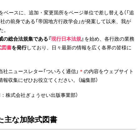
をベースに、追加・変更箇所をページ単位で差し替える（「追
年、当社の前身である「帝国地方行政学会」が発案して以来、我が
た。
威の総合法規集である『
現行日本法規
』
を始め、各行政の業務
式図書
を発行
しており、日々最新の情報を広く各界の皆様に
社ニュースレター「ついろく通信」
＊
の内容をウェブサイト
情報収集にぜひお役立てください。（編集部）
作：株式会社ぎょうせい出版事業部）
た主な加除式図書