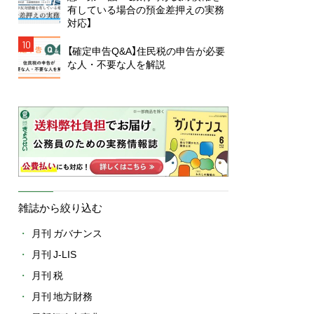
有している場合の預金差押えの実務
対応】
10
【確定申告Q&A】住民税の申告が必要
な人・不要な人を解説
雑誌から絞り込む
月刊 ガバナンス
月刊 J-LIS
月刊 税
月刊 地方財務