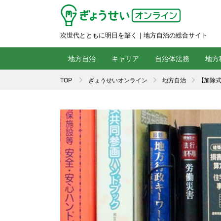
次世代とともに明日を築く｜地方自治の総合サイト
地方自治
キャリア
自治体法務
地方
TOP
ぎょうせいオンライン
地方自治
【加除