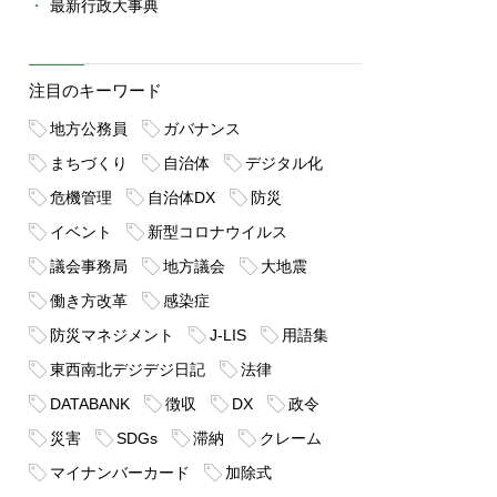
最新行政大事典
注目のキーワード
地方公務員
ガバナンス
まちづくり
自治体
デジタル化
危機管理
自治体DX
防災
イベント
新型コロナウイルス
議会事務局
地方議会
大地震
働き方改革
感染症
防災マネジメント
J-LIS
用語集
東西南北デジデジ日記
法律
DATABANK
徴収
DX
政令
災害
SDGs
滞納
クレーム
マイナンバーカード
加除式