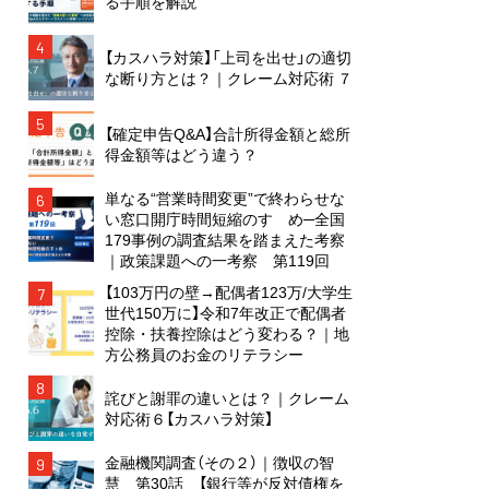
る手順を解説
4
【カスハラ対策】「上司を出せ」の適切
な断り方とは？｜クレーム対応術 ７
5
【確定申告Q&A】合計所得金額と総所
得金額等はどう違う？
単なる“営業時間変更”で終わらせな
6
い窓口開庁時間短縮のすゝめ─全国
179事例の調査結果を踏まえた考察
｜政策課題への一考察 第119回
【103万円の壁→配偶者123万/大学生
7
世代150万に】令和7年改正で配偶者
控除・扶養控除はどう変わる？｜地
方公務員のお金のリテラシー
8
詫びと謝罪の違いとは？｜クレーム
対応術６【カスハラ対策】
金融機関調査（その２）｜徴収の智
9
慧 第30話 【銀行等が反対債権を