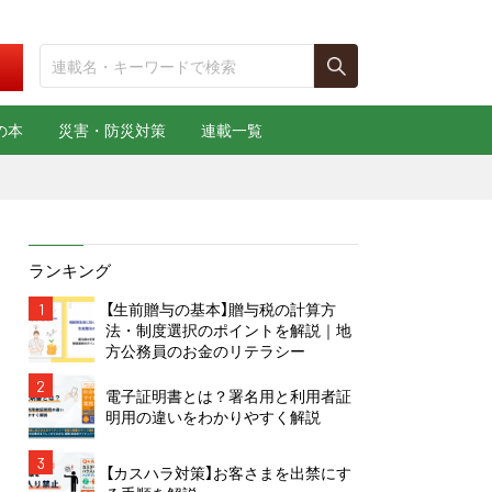
の本
災害・防災対策
連載一覧
ランキング
1
【生前贈与の基本】贈与税の計算方
法・制度選択のポイントを解説｜地
方公務員のお金のリテラシー
2
電子証明書とは？署名用と利用者証
明用の違いをわかりやすく解説
3
【カスハラ対策】お客さまを出禁にす