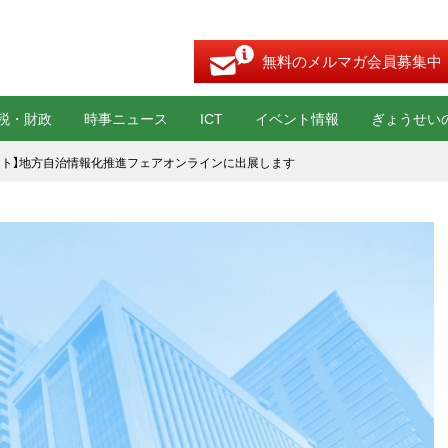
無料のメルマガ会員募集中
税・財政
時事ニュース
ICT
イベント情報
ぎょうせい
ント】地方自治情報化推進フェアオンラインに出展します