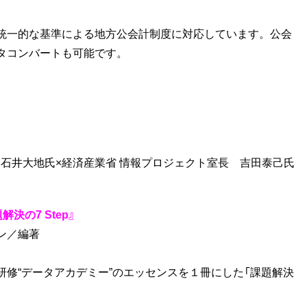
統一的な基準による地方公会計制度に対応しています。公会
タコンバートも可能です。
中
石井大地氏×経済産業省 情報プロジェクト室長 吉田泰己氏
の7 Step』
ン／編著
修“データアカデミー”のエッセンスを１冊にした「課題解決