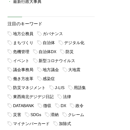
最新行政大事典
注目のキーワード
地方公務員
ガバナンス
まちづくり
自治体
デジタル化
危機管理
自治体DX
防災
イベント
新型コロナウイルス
議会事務局
地方議会
大地震
働き方改革
感染症
防災マネジメント
J-LIS
用語集
東西南北デジデジ日記
法律
DATABANK
徴収
DX
政令
災害
SDGs
滞納
クレーム
マイナンバーカード
加除式