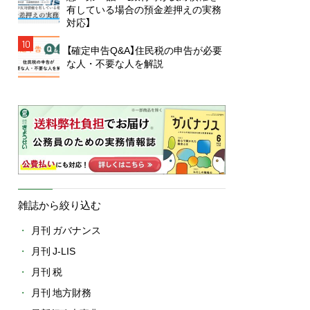
有している場合の預金差押えの実務
対応】
10
【確定申告Q&A】住民税の申告が必要
な人・不要な人を解説
雑誌から絞り込む
月刊 ガバナンス
月刊 J-LIS
月刊 税
月刊 地方財務