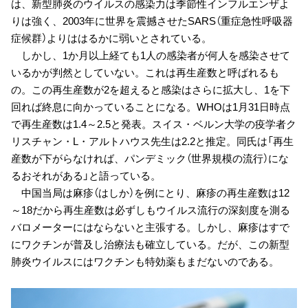
は、新型肺炎のウイルスの感染力は季節性インフルエンザよ
りは強く、2003年に世界を震撼させたSARS（重症急性呼吸器
症候群）よりははるかに弱いとされている。
しかし、1か月以上経ても1人の感染者が何人を感染させて
いるかが判然としていない。これは再生産数と呼ばれるも
の。この再生産数が2を超えると感染はさらに拡大し、1を下
回れば終息に向かっていることになる。WHOは1月31日時点
で再生産数は1.4～2.5と発表。スイス・ベルン大学の疫学者ク
リスチャン・L・アルトハウス先生は2.2と推定。同氏は「再生
産数が下がらなければ、パンデミック（世界規模の流行）にな
るおそれがある」と語っている。
中国当局は麻疹（はしか）を例にとり、麻疹の再生産数は12
～18だから再生産数は必ずしもウイルス流行の深刻度を測る
バロメーターにはならないと主張する。しかし、麻疹はすで
にワクチンが普及し治療法も確立している。だが、この新型
肺炎ウイルスにはワクチンも特効薬もまだないのである。