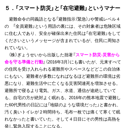
５．「スマート防災」と「在宅避難」というマナー
避難命令の同義語となる「避難指示（緊急）」や警戒レベル４
の 「全員避難」という用語の裏には、その対象者は危険区域
に住む人であり、安全が確保出来た住民は「在宅避難」をして
くださいというメッセージが含まれているが、住民に周知さ
れていない。
（株）ぎょうせいから出版した拙著『
スマート防災-災害から
命を守る準備と行動
』（2016年3月）にも書いたが、元来すべて
の住民を受け入れられる避難所やスペースなどどこの自治体
にもない。避難者が多数になればなるほど避難所の環境は劣
悪になり、避難生活中に亡くなる災害関連死を増加させる。
避難所で寝るより電気、ガス、水道、通信が途絶していて
も、自宅の方が絶対よく眠れる。2016年の熊本地震で避難し
た60代男性の日記には「地獄のような環境だった」と書かれ、
汚く臭いトイレが２時間待ち、毛布一枚では痛くて寒くて眠
れなかったと書いていた。そして４日目にその男性は高熱を
発し緊急入院することになる。