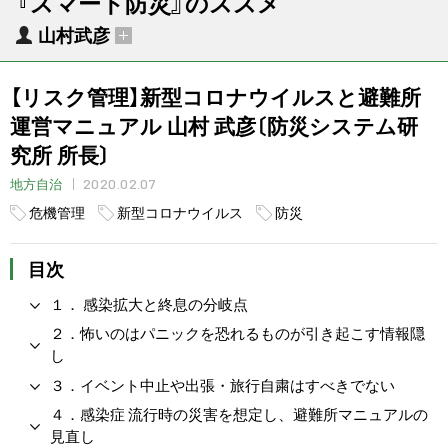
『スマート防災』のススメ
山村武彦
【リスク管理】新型コロナウイルスと避難所
運営マニュアル 山村 武彦〔防災システム研
究所 所長〕
2020.02.07
地方自治
危機管理
新型コロナウイルス
防災
目次
１． 感染拡大と終息の分岐点
２．怖いのはパニックを恐れるものが引き起こす情報隠
し
３．イベント中止や出張・旅行自粛はすべきでない
４．感染症 流行時の災害を想定し、避難所マニュアルの
見直し