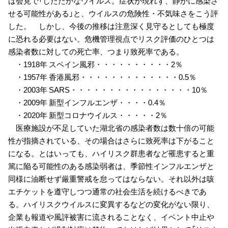
は会見で「したたかなウイルス。症状が現れず、静かに感染さ
せる可能性がある」と、ウイルスの危険性・不気味さをこう評
した。 しかし、今後の推移は注意深く見守るとしても極度
に恐れる必要はない。危機管理視点でリスク評価のひとつは
感染者数に対しての死亡率、つまり致死率である。
・1918年 スペイン風邪・・・・・・・・・・2％
・1957年 香港風邪・・・・・・・・・・・・・0.5％
・2003年 SARS・・・・・・・・・・・・・・・・10％
・2009年 新型インフルエンザ・・・・0.4％
・2020年 新型コロナウイルス・・・・・2％
医療施設が不足していた湖北省の感染者数は数十倍の可能
性が指摘されている、その場合はさらに致死率は下がること
になる。とはいっても、ハイリスク群患者など罹患すると重
篤に陥る可能性のある感染弱者は、季節性インフルエンザと
同様に油断せず厳重警戒を怠ってはならない。それ以外は咳
エチケットを遵守しつつ通常の社会生活を続けるべきであ
る。ハイリスクウイルスに変異するなどの変化がない限り、
企業も報道や風評被害に流されることなく、イベント中止や