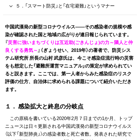
５．「スマート防災」と「在宅避難」というマナー
中国武漢発の新型コロナウイルス――その感染者の規模や感
染が確認された国と地域の広がりが連日報じられています。
『
災害に強いまちづくりは互近助(ごきんじょ)の力～隣人と仲
良くする勇気～
』（ぎょうせい、2019年）の著者で、防災シス
テム研究所 所長の山村 武彦氏は、今こそ感染症流行時の災害
をも想定した「避難所運営マニュアル」の策定が求められてい
ると説きます。ここでは、第一人者からみた感染症のリスク
評価の仕方、自治体に求められる課題について紹介いただき
ます。
１． 感染拡大と終息の分岐点
この原稿を書いている2020年2月７日までの1か月、トップ
ニュースは日々更新される中国武漢発の新型コロナウイルス
（以下「新型肺炎」）の感染者数と死亡者数。発表された研究で