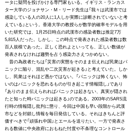
ータに疑問を投げかける専門家もいる。イギリス・ランカス
ター大学のジョナサン・M・リード先生は「我々は武漢市では
感染している人の20人に1人しか実際に診断されていないと考
えている」という。香港大学の教授らが数学的確率モデルを用
いた研究では、1月25日時点の武漢市の感染者数は推定7万
5,815人だった。しかし、この時点で発表された感染者数は数
百人規模であった。正しく恐れよといっても、正しい数値が
発表されなければ趨勢を占う感染力さえつかめない。
昔の為政者たちは「災害の実態をそのまま伝えれば民衆はパ
ニックに陥り、混乱や二次災害が起きる」と考えていた。しか
し、民衆はそれほど愚かではない。「パニックは怖くない、怖
いのはパニックを恐れるものが引き起こす情報隠し」であり
「ありのまま伝えられればパニックは起きない、真実が隠され
たと知った時パニックは起きる」のである。2003年のSARS流
行時の情報隠し批判に懲り、今回は中国も早い段階から武漢
市などを封鎖し情報を毎日発信している。それはきちんと評
価すべきで「頑張れ中国」とエールを送りたい。一方で発表さ
れる数値に中央政府におもねた忖度や不条理なコントロール