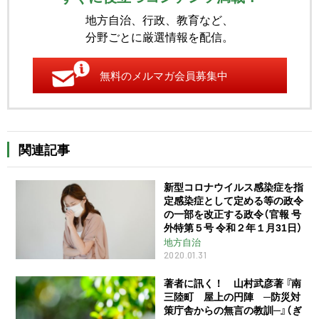
地方自治、行政、教育など、
分野ごとに厳選情報を配信。
無料のメルマガ会員募集中
関連記事
新型コロナウイルス感染症を指
定感染症として定める等の政令
の一部を改正する政令（官報 号
外特第５号 令和２年１月31日）
地方自治
2020.01.31
著者に訊く！ 山村武彦著 『南
三陸町 屋上の円陣 ─防災対
策庁舎からの無言の教訓─』（ぎ