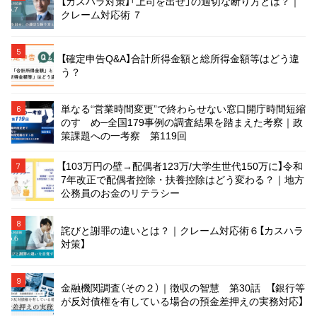
【カスハラ対策】「上司を出せ」の適切な断り方とは？｜
クレーム対応術 ７
5
【確定申告Q&A】合計所得金額と総所得金額等はどう違
う？
単なる“営業時間変更”で終わらせない窓口開庁時間短縮
6
のすゝめ─全国179事例の調査結果を踏まえた考察｜政
策課題への一考察 第119回
【103万円の壁→配偶者123万/大学生世代150万に】令和
7
7年改正で配偶者控除・扶養控除はどう変わる？｜地方
公務員のお金のリテラシー
8
詫びと謝罪の違いとは？｜クレーム対応術６【カスハラ
対策】
9
金融機関調査（その２）｜徴収の智慧 第30話 【銀行等
が反対債権を有している場合の預金差押えの実務対応】