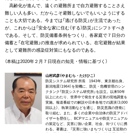
高齢化が進んで、遠くの避難所まで自力避難することさえ
難しい人も多い。だからこそ避難しないでもいいようにする
ことも大切である。今までは「逃げる防災」が主流であった
が、これからは「安全な家に住む（する）防災」にシフトすべき
である。そして、防災備蓄条例をつくり、各家庭で７日分の
備蓄と「在宅避難」の推進が求められている。在宅避難が結果
として避難所の感染症対策にもなるのである。
（本稿は2020年２月７日現在の知見・情報に基づく）
山村武彦（やまむら・たけひこ）
防災システム研究所 所長 1943年、東京都出身。
新潟地震（1964）を契機に、防災・危機管理のシン
クタンク「防災システム研究所」を設立。以来50年
以上にわたり、世界中で発生する災害の現地調査を
実施。報道番組での解説や日本各地での講演（3,000
回以上）、執筆活動などを通じ、防災意識の啓発に
取り組む。また、多くの企業や自治体の防災アドバ
イザーを歴任し、BCPマニュアルや防災マニュアル
の策定など、災害に強い企業、社会、街づくりに携
わる。著書は、『災害に強いまちづくりは 互近助の