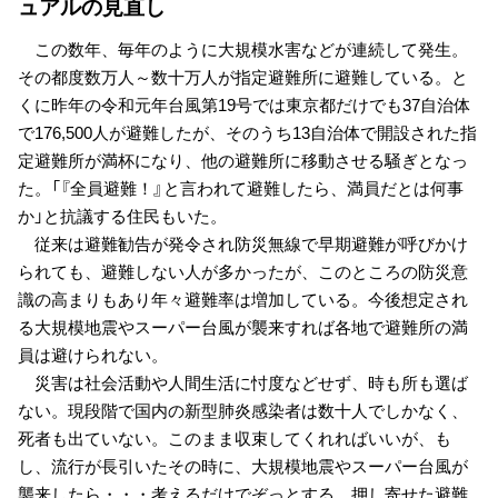
ュアルの見直し
この数年、毎年のように大規模水害などが連続して発生。
その都度数万人～数十万人が指定避難所に避難している。と
くに昨年の令和元年台風第19号では東京都だけでも37自治体
で176,500人が避難したが、そのうち13自治体で開設された指
定避難所が満杯になり、他の避難所に移動させる騒ぎとなっ
た。「『全員避難！』と言われて避難したら、満員だとは何事
か」と抗議する住民もいた。
従来は避難勧告が発令され防災無線で早期避難が呼びかけ
られても、避難しない人が多かったが、このところの防災意
識の高まりもあり年々避難率は増加している。今後想定され
る大規模地震やスーパー台風が襲来すれば各地で避難所の満
員は避けられない。
災害は社会活動や人間生活に忖度などせず、時も所も選ば
ない。現段階で国内の新型肺炎感染者は数十人でしかなく、
死者も出ていない。このまま収束してくれればいいが、も
し、流行が長引いたその時に、大規模地震やスーパー台風が
襲来したら・・・考えるだけでぞっとする。押し寄せた避難