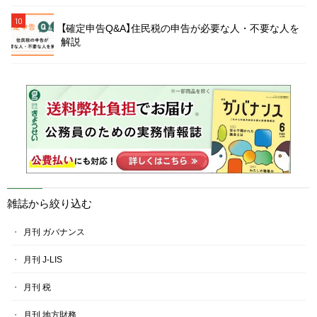
10
【確定申告Q&A】住民税の申告が必要な人・不要な人を
解説
雑誌から絞り込む
月刊 ガバナンス
月刊 J-LIS
月刊 税
月刊 地方財務