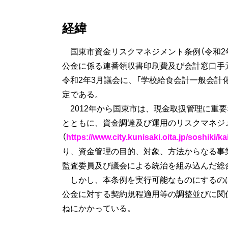
経緯
国東市資金リスクマネジメント条例（令和2年
公金に係る連番領収書印刷費及び会計窓口手
令和2年3月議会に、「学校給食会計一般会計
定である。
2012年から国東市は、現金取扱管理に重
とともに、資金調達及び運用のリスクマネジメ
（
https://www.city.kunisaki.oita.jp/soshiki/k
り、資金管理の目的、対象、方法からなる事
監査委員及び議会による統治を組み込んだ総
しかし、本条例を実行可能なものにするの
公金に対する契約規程適用等の調整並びに関
ねにかかっている。