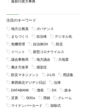
最新行政大事典
注目のキーワード
地方公務員
ガバナンス
まちづくり
自治体
デジタル化
危機管理
自治体DX
防災
イベント
新型コロナウイルス
議会事務局
地方議会
大地震
働き方改革
感染症
防災マネジメント
J-LIS
用語集
東西南北デジデジ日記
法律
DATABANK
徴収
DX
政令
災害
SDGs
滞納
クレーム
マイナンバーカード
加除式