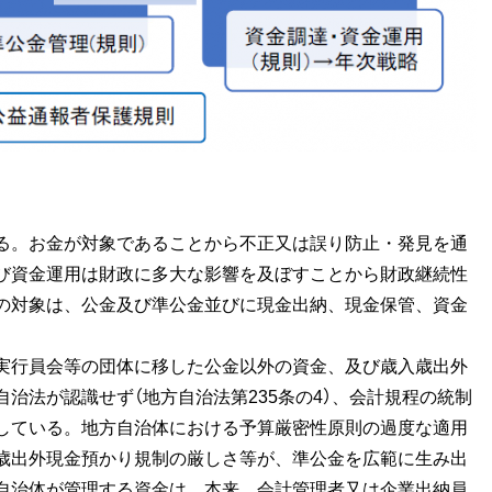
る。お金が対象であることから不正又は誤り防止・発見を通
び資金運用は財政に多大な影響を及ぼすことから財政継続性
の対象は、公金及び準公金並びに現金出納、現金保管、資金
実行員会等の団体に移した公金以外の資金、及び歳入歳出外
治法が認識せず（地方自治法第235条の4）、会計規程の統制
している。地方自治体における予算厳密性原則の過度な適用
歳出外現金預かり規制の厳しさ等が、準公金を広範に生み出
自治体が管理する資金は、本来、会計管理者又は企業出納員