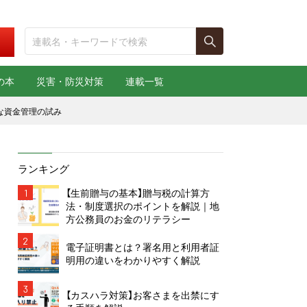
の本
災害・防災対策
連載一覧
な資金管理の試み
ランキング
1
【生前贈与の基本】贈与税の計算方
法・制度選択のポイントを解説｜地
方公務員のお金のリテラシー
2
電子証明書とは？署名用と利用者証
明用の違いをわかりやすく解説
3
【カスハラ対策】お客さまを出禁にす