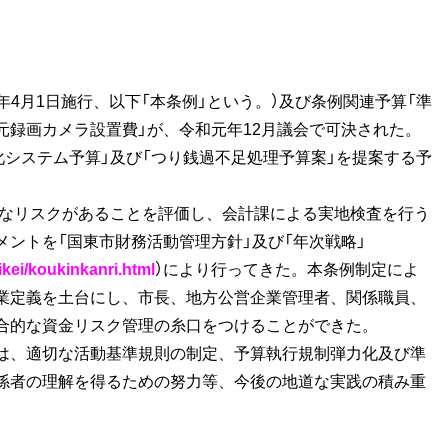
4月1日施行、以下「本条例」という。）及び条例関連予算「準
元録画カメラ設置費」が、令和元年12月議会で可決された。
化システム予算」及び「つり銭過不足処理予算案」を提案する予
要なリスクがあることを評価し、会計課による実地検査を行う
ントを「国東市財務活動管理方針」及び「年次戦略」
aikei/koukinkanri.html
）により行ってきた。本条例制定によ
業定義を土台にし、市長、地方公営企業管理者、関係職員、
合的な資金リスク管理の糸口をつけることができた。
は、適切な活動基準規則の制定、予算執行規制弾力化及び準
係者の理解を得るための努力等、今後の地道な実践の積み重