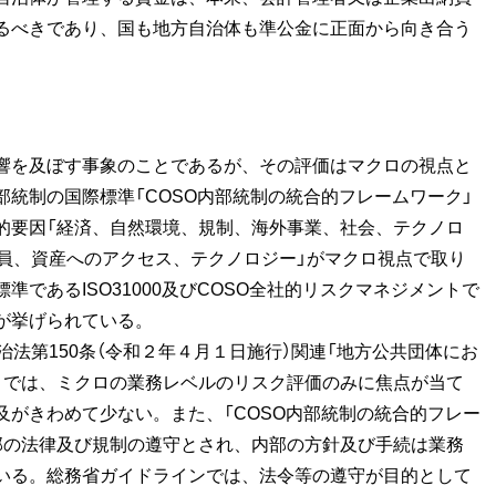
るべきであり、国も地方自治体も準公金に正面から向き合う
響を及ぼす事象のことであるが、その評価はマクロの視点と
統制の国際標準「COSO内部統制の統合的フレームワーク」
的要因「経済、自然環境、規制、海外事業、社会、テクノロ
人員、資産へのアクセス、テクノロジー」がマクロ視点で取り
であるISO31000及びCOSO全社的リスクマネジメントで
が挙げられている。
法第150条（令和２年４月１日施行）関連「地方公共団体にお
」では、ミクロの業務レベルのリスク評価のみに焦点が当て
がきわめて少ない。また、「COSO内部統制の統合的フレー
部の法律及び規制の遵守とされ、内部の方針及び手続は業務
いる。総務省ガイドラインでは、法令等の遵守が目的として