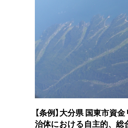
【条例】大分県 国東市資
治体における自主的、総