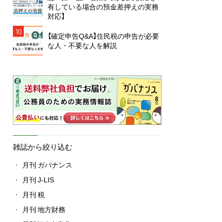
有している場合の預金差押えの実務
対応】
10
【確定申告Q&A】住民税の申告が必要
な人・不要な人を解説
雑誌から絞り込む
月刊 ガバナンス
月刊 J-LIS
月刊 税
月刊 地方財務